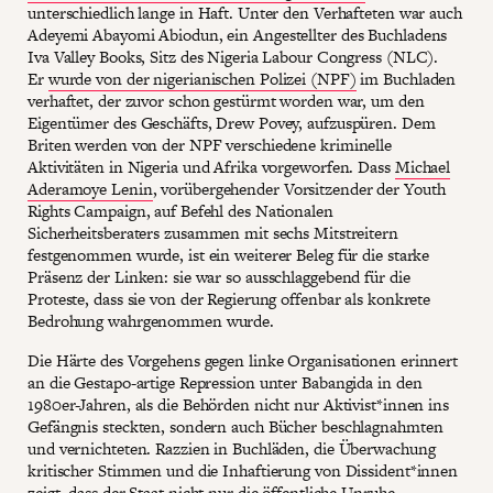
unterschiedlich lange in Haft. Unter den Verhafteten war auch
Adeyemi Abayomi Abiodun, ein Angestellter des Buchladens
Iva Valley Books, Sitz des Nigeria Labour Congress (NLC).
Er
wurde von der nigerianischen Polizei (NPF)
im Buchladen
verhaftet, der zuvor schon gestürmt worden war, um den
Eigentümer des Geschäfts, Drew Povey, aufzuspüren. Dem
Briten werden von der NPF verschiedene kriminelle
Aktivitäten in Nigeria und Afrika vorgeworfen. Dass
Michael
Aderamoye Lenin
, vorübergehender Vorsitzender der Youth
Rights Campaign, auf Befehl des Nationalen
Sicherheitsberaters zusammen mit sechs Mitstreitern
festgenommen wurde, ist ein weiterer Beleg für die starke
Präsenz der Linken: sie war so ausschlaggebend für die
Proteste, dass sie von der Regierung offenbar als konkrete
Bedrohung wahrgenommen wurde.
Die Härte des Vorgehens gegen linke Organisationen erinnert
an die Gestapo-artige Repression unter Babangida in den
1980er-Jahren, als die Behörden nicht nur Aktivist*innen ins
Gefängnis steckten, sondern auch Bücher beschlagnahmten
und vernichteten. Razzien in Buchläden, die Überwachung
kritischer Stimmen und die Inhaftierung von Dissident*innen
zeigt, dass der Staat nicht nur die öffentliche Unruhe