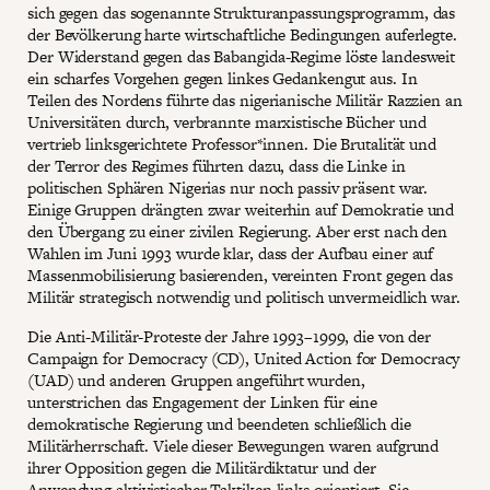
sich gegen das sogenannte Strukturanpassungsprogramm, das
der Bevölkerung harte wirtschaftliche Bedingungen auferlegte.
Der Widerstand gegen das Babangida-Regime löste landesweit
ein scharfes Vorgehen gegen linkes Gedankengut aus. In
Teilen des Nordens führte das nigerianische Militär Razzien an
Universitäten durch, verbrannte marxistische Bücher und
vertrieb linksgerichtete Professor*innen. Die Brutalität und
der Terror des Regimes führten dazu, dass die Linke in
politischen Sphären Nigerias nur noch passiv präsent war.
Einige Gruppen drängten zwar weiterhin auf Demokratie und
den Übergang zu einer zivilen Regierung. Aber erst nach den
Wahlen im Juni 1993 wurde klar, dass der Aufbau einer auf
Massenmobilisierung basierenden, vereinten Front gegen das
Militär strategisch notwendig und politisch unvermeidlich war.
Die Anti-Militär-Proteste der Jahre 1993–1999, die von der
Campaign for Democracy (CD), United Action for Democracy
(UAD) und anderen Gruppen angeführt wurden,
unterstrichen das Engagement der Linken für eine
demokratische Regierung und beendeten schließlich die
Militärherrschaft. Viele dieser Bewegungen waren aufgrund
ihrer Opposition gegen die Militärdiktatur und der
Anwendung aktivistischer Taktiken links orientiert. Sie