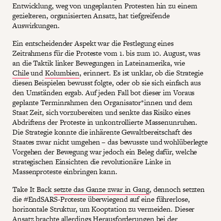
Entwicklung, weg von ungeplanten Protesten hin zu einem
gezielteren, organisierten Ansatz, hat tiefgreifende
Auswirkungen.
Ein entscheidender Aspekt war die Festlegung eines
Zeitrahmens für die Proteste vom 1. bis zum 10. August, was
an die Taktik linker Bewegungen in Lateinamerika, wie
Chile
und
Kolumbien
, erinnert. Es ist unklar, ob die Strategie
diesen Beispielen bewusst folgte, oder ob sie sich einfach aus
den Umständen ergab. Auf jeden Fall bot dieser im Voraus
geplante Terminrahmen den Organisator*innen und dem
Staat Zeit, sich vorzubereiten und senkte das Risiko eines
Abdriftens der Proteste in unkontrollierte Massenunruhen.
Die Strategie konnte die inhärente Gewaltbereitschaft des
Staates zwar nicht umgehen – das bewusste und wohlüberlegte
Vorgehen der Bewegung war jedoch ein Beleg dafür, welche
strategischen Einsichten die revolutionäre Linke in
Massenproteste einbringen kann.
Take It Back
setzte das Ganze zwar in Gang
, dennoch setzten
die #EndSARS-Proteste überwiegend auf eine führerlose,
horizontale Struktur, um Kooptation zu vermeiden. Dieser
Ansatz brachte allerdings Herausforderungen bei der