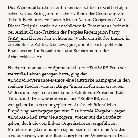
Das Wiederauftauchen der Linken als politische Kraft erfolgte
schrittweise. Es begann im Jahr 2018 mit der Gründung von
Take It Back
und der Partei
African Action Congress (AAC)
.
Dieses Ereignis, sowie die anschließende
Zusammenarbeit
mit
der Aminu-Kano-Fraktion der
Peoples Redemption Party
(PRP)
markierten den sichtbaren Wiedereintritt der Linken in
die etablierte Politik: Die Bewegung und ihr parteipolitischer
Flügel treten für
Sozialismus
und Solidarität mit der
Arbeiterklasse ein.
Nachdem man aus der Spontaneität der #EndSARS-Proteste
wertvolle Lehren gezogen hatte, ging den
#EndBadGovernance-Demos eine lautstarke Kampagne in den
sozialen Medien voraus: Bürger*innen riefen zum erneuten
Widerstand gegen die neoliberale Politik von Präsident Bola
Tinubu auf. Dies war anders als bei #EndSARS, das
weitgehend aus dem ungeplanten Ausbruch öffentlicher
Empörung hervorgegangen war. Das brutale Vorgehen gegen
#EndSARS ließ zwar viele zögern, wieder auf die Straße zu
gehen, doch die von linken Organisationen angeführten
Mobilisierungsbemühungen signalisierten eine neue Ära des
strukturierten, von der Basis ausgehenden Widerstands. Diese