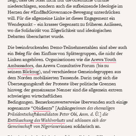
niederschlagen, sondern auch die aufkeimende Ideologie im
Herzen der #EndBadGovernance-Bewegung unterdrücken
will. Für die allgemeine Linke ist dieses Engagement ein
Wendepunkt – ein krasser Gegensatz zu früheren Anlässen,
wo die Solidarität von Zögerlichkeit und ideologischen
Debatten überschattet wurde.
Die beeindruckenden Demo-Teilnehmerzahlen sind aber auch
ein Beleg für den Einfluss von Splittergruppen, die nicht der
Linken angehören. Organisationen wie die
Arewa Youth
Ambassadors
, das Arewa Consultative Forum (bis zu
seinem
Rückzug
), und verschiedene Gemeindegruppen aus
dem Norden mobilisierten Tausende. Darin zeigt sich die
Überzeugungskraft der Proteste über politische Grenzen
hinweg; der gemeinsame Nenner sind die allgemein extrem
schwierigen wirtschaftlichen
Bedingungen. Bemerkenswerterweise überwanden auch einige
sogenannte “
Obidient
s” [Anhänger
innen des ehemaligen
Präsidentschaftskandidaten Peter Obi, Anm. d. Ü.] die
Enttäuschung des Wahlverlusts
und schlossen sich der
Gemeinschaft von Nigerianer
innen solidarisch an.