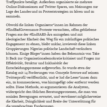
Treffpunkte beteiligt. Außerdem organisierte sie mehrere
Online-Diskussionen auf Twitter Spaces, um Meinungen zur
Lage des Landes und zu Proteststrategien zu hören und zu
sammeln.
Obwohl die linken Organisator*innen im Rahmen der
#EndBadGovernance-Proteste versuchten, offen gebliebene
Fragen aus der #EndSARS-Ära anzugehen und mit
ideologischer Klarheit den Weg für ein zukünftiges politisches
Engagement zu ebnen, bleibt unklar, inwieweit diese linken
Gruppierungen Nigerias politische Landschaft verändern
können. Einige Bürger*innen haben das Bekenntnis von Take
It Back zur Organisationsdemokratie kritisiert und Fragen zur
Effektivität, Struktur und Inklusivität der
Entscheidungsprozesse aufgeworfen. So wurde etwa der
Katalog mit 14 Forderungen von Omoyele Sowore auf seinem
Twitterprofil veröffentlicht, und er lud die Leser*innen dazu
ein, zu kommentieren, was hinzugefügt oder entfernt werden
sollte. Diese Methode, so argumentieren die Analysten,
widerspricht den üblichen Beratungsprozessen, die man von
sozialen Bewegungen erwartet, und verwässert möglicherweise
die Klarheit, Dringlichkeit und Breite der Unterstützung für
die vorgebrachten Forderungen.