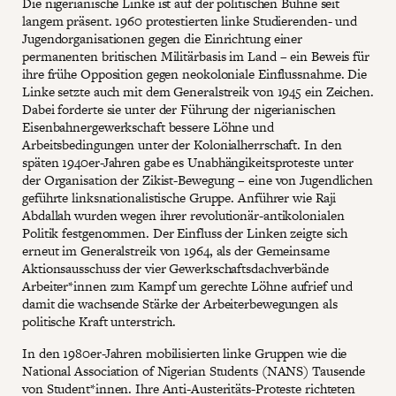
Die nigerianische Linke ist auf der politischen Bühne seit
langem präsent. 1960 protestierten linke Studierenden- und
Jugendorganisationen gegen die Einrichtung einer
permanenten britischen Militärbasis im Land – ein Beweis für
ihre frühe Opposition gegen neokoloniale Einflussnahme. Die
Linke setzte auch mit dem Generalstreik von 1945 ein Zeichen.
Dabei forderte sie unter der Führung der nigerianischen
Eisenbahnergewerkschaft bessere Löhne und
Arbeitsbedingungen unter der Kolonialherrschaft. In den
späten 1940er-Jahren gabe es Unabhängikeitsproteste unter
der Organisation der Zikist-Bewegung – eine von Jugendlichen
geführte linksnationalistische Gruppe. Anführer wie Raji
Abdallah wurden wegen ihrer revolutionär-antikolonialen
Politik festgenommen. Der Einfluss der Linken zeigte sich
erneut im Generalstreik von 1964, als der Gemeinsame
Aktionsausschuss der vier Gewerkschaftsdachverbände
Arbeiter*innen zum Kampf um gerechte Löhne aufrief und
damit die wachsende Stärke der Arbeiterbewegungen als
politische Kraft unterstrich.
In den 1980er-Jahren mobilisierten linke Gruppen wie die
National Association of Nigerian Students (NANS) Tausende
von Student*innen. Ihre Anti-Austeritäts-Proteste richteten