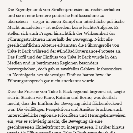
Die Eigendynamik von Straßenprotesten aufrechtzuerhalten
und sie in eine breitere politische Einflussnahme zu
übersetzen – sie gar in einen Kampf um tatsächliche politische
Macht umzuleiten – ist außerdem keine leichte Aufgabe. Es
stellen sich auch Fragen hinsichtlich der Wirksamkeit der
Führungsstrukturen innerhalb der Bewegung. Nicht alle
gesellschaftlichen Akteure erkannten die Führungsrolle von
Take It Back während der #EndBadGovernance-Proteste an.
Das Profil und der Einfluss von Take It Back wurde in den
Medien und in bestimmten Regionen besonders
hervorgehoben, doch gab es zweifellos Gebiete, insbesondere
in Nordnigeria, wo sie weniger Einfluss hatten bzw. ihr
Führungsanspruch gar nicht anerkannt wurde.
Dass die Präsenz von Take It Back regional begrenzt ist, zeigte
sich in Staaten wie Kano, Katsina und Borno, was deutlich
macht, dass der Einfluss der Bewegung nicht flächendeckend
war. Die vielfältigen Perspektiven und Ansätze brachten auch
unterschiedliche regionale Prioritäten und Herangehensweisen
ein, was es schwierig macht, die Bewegung als eine
geschlossenen Einheitsfront zu interpretieren. Darüber hinaus
wurde die Führungsrolle von Take It Back zwar durch die