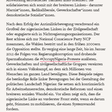
solidarisierten sich somit mit der breiteren Linken– darunter
Marxist*innen, Radikalliberale, Gewerkschafter*innen und
demokratische Sozialist*innen.
Nach dem Erfolg der Antimilitärbewegung verschwand ein
Großteil der nigerianischen Linken in der Zivilgesellschaft
oder engagierte sich in Nichtregierungsorganisationen. Der
Rest schloss sich zur National Conscience Party NCP
zusammen, die Wahlen bestritt und in den frühen 2000ern
die Opposition stellte. Es verging eine lange Zeit, bis im Januar
2012 die Folgen von Regierungskorruption und drohende
Sparmaßnahmen die
#OccupyNigeria-Proteste
auslösten.
Gewerkschaften und zivilgesellschaftliche Gruppen vereinten
sich in einem Volkskampf, an dem sich Millionen von
Menschen im ganzen Land beteiligten. Diese Beispiele zeigen
die beständige Rolle linker Bewegungen bei der Gestaltung der
politischen Landschaft Nigerias: Sie setzen sich kontinuierlich
für Arbeitnehmerrechte, demokratische Reformen und einen
breiteren sozialen Wandel ein. Vor allem zeigt sich, dass die
nigerianische Linke an vorderster Front steht, wenn es darum
geht, Stimmen zu mobilisieren, die einen Systemwandel
fordern.