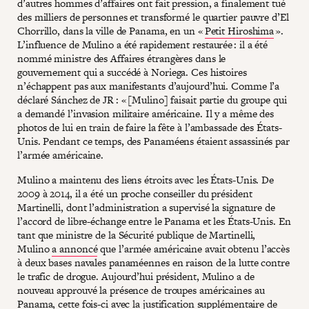
d’autres hommes d’affaires ont fait pression, a finalement tué
des milliers de personnes et transformé le quartier pauvre d’El
Chorrillo, dans la ville de Panama, en un «
Petit Hiroshima
».
L’influence de Mulino a été rapidement restaurée : il a été
nommé ministre des Affaires étrangères dans le
gouvernement qui a succédé à Noriega. Ces histoires
n’échappent pas aux manifestants d’aujourd’hui. Comme l’a
déclaré Sánchez de JR : « [Mulino] faisait partie du groupe qui
a demandé l’invasion militaire américaine. Il y a même des
photos de lui en train de faire la fête à l’ambassade des États-
Unis. Pendant ce temps, des Panaméens étaient assassinés par
l’armée américaine.
Mulino a maintenu des liens étroits avec les États-Unis. De
2009 à 2014, il a été un proche conseiller du président
Martinelli, dont l’administration a supervisé la signature de
l’accord de libre-échange entre le Panama et les États-Unis. En
tant que ministre de la Sécurité publique de Martinelli,
Mulino
a annoncé
que l’armée américaine avait obtenu l’accès
à deux bases navales panaméennes en raison de la lutte contre
le trafic de drogue. Aujourd’hui président, Mulino a de
nouveau approuvé la présence de troupes américaines au
Panama, cette fois-ci avec la justification supplémentaire de