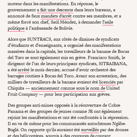
moteur dans les manifestations. En réponse, le
gouvernement
a fait une descente
dans leurs bureaux, a
annoncé de faux
mandats d'arrêt
contre ses membres, et a
même forcé son chef, Saúl Méndez, à demander
l’asile
politique
à l’ambassade de Bolivie.
Alors que SUNTRACS, aux côtés de dizaines de syndicats
d’étudiants et d’enseignants, a organisé des manifestations
massives dans la capitale, les travailleurs de la banane de Bocas
del Toro se sont également mis en grève. Francisco Smith, le
dirigeant de l’un de leurs principaux syndicats, SITRAIBANA,
a été
arrêté
le mois dernier, accusé d’avoir orchestré des
barrages routiers à Bocas del Toro. Avant son arrestation, des
milliers de travailleurs de la banane avaient été
licenciés
par
Chiquita —
anciennement connue sous le nom de
United
Fruit Company — pour leur participation aux grèves.
Des groupes anti-mines opposés à la réouverture de Cobre
Panama et des groupes de jeunes comme JR ont également
rejoint les manifestations et ont été confrontés à la répression.
Il en va de même pour les communautés autochtones Ngäbe-
Buglé. On rapporte qu'ils auraient été
surveillés
par des drones
et des hélicoptères, soumis à des coupures de courant