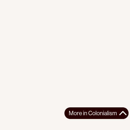
More in
Colonialism