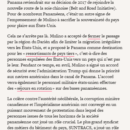
Panama reviendrait sur sa décision de 2017 de rejoindre la
nouvelle route de la soie chinoise (Belt and Road Initiative).
Pour de nombreux Panaméens, c’était un autre signe de
l’empressement de Mulino à sacrifier la souveraineté du pays
pour plaire aux États-Unis.
Cela ne s’arrête pas là. Mulino a accepté de
fermer
le passage
par la région du Darién afin de limiter la migration irrégulière
vers les États-Unis, et a proposé le Panama comme destination
pour les «
ressortissants de pays tiers
», c’est-à-dire des
personnes expulsées des États-Unis vers un pays qui n’est pas
le leur. Pendant ce temps, en avril, Mulino a signé un accord
de sécurité avec l’administration Trump qui donne la priorité
aux navires américains dans le canal de Panama. L’accord
verra également le personnel militaire états-unien effectuer
des «
séjours en rotation
» sur des bases panaméennes.
La colère contre l’austérité néolibérale, la corruption minière
canadienne et l’impérialisme américain ont convergé en un
puissant mouvement de protestation dans lequel des
personnes issues de tous les horizons de la société
panaméenne ont joué un rôle crucial. Le plus grand syndicat
des métiers du bâtiment du pays, SUNTRACS, a joué un rôle