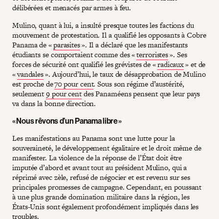
délibérées et menacés par armes à feu.
Mulino, quant à lui, a insulté presque toutes les factions du
mouvement de protestation. Il a qualifié les opposants à Cobre
Panama de «
parasites
». Il a déclaré que les manifestants
étudiants se comportaient comme des «
terroristes
». Ses
forces de sécurité ont qualifié les grévistes de «
radicaux
» et de
«
vandales
». Aujourd’hui, le taux de désapprobation de Mulino
est proche de
70 pour cent
. Sous son régime d’austérité,
seulement
9 pour cent
des Panaméens pensent que leur pays
va dans la bonne direction.
« Nous rêvons d’un Panama libre »
Les manifestations au Panama sont une lutte pour la
souveraineté, le développement égalitaire et le droit même de
manifester. La violence de la réponse de l’État doit être
imputée d’abord et avant tout au président Mulino, qui a
réprimé avec zèle, refusé de négocier et est revenu sur ses
principales promesses de campagne. Cependant, en poussant
à une plus grande domination militaire dans la région, les
États-Unis sont également profondément impliqués dans les
troubles.