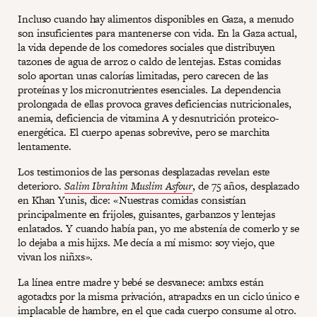
Incluso cuando hay alimentos disponibles en Gaza, a menudo
son insuficientes para mantenerse con vida. En la Gaza actual,
la vida depende de los comedores sociales que distribuyen
tazones de agua de arroz o caldo de lentejas. Estas comidas
solo aportan unas calorías limitadas, pero carecen de las
proteínas y los micronutrientes esenciales. La dependencia
prolongada de ellas provoca graves deficiencias nutricionales,
anemia, deficiencia de vitamina A y desnutrición proteico-
energética. El cuerpo apenas sobrevive, pero se marchita
lentamente.
Los testimonios de las personas desplazadas revelan este
deterioro.
Salim Ibrahim Muslim Asfour
, de 75 años, desplazado
en Khan Yunis, dice: «Nuestras comidas consistían
principalmente en frijoles, guisantes, garbanzos y lentejas
enlatados. Y cuando había pan, yo me abstenía de comerlo y se
lo dejaba a mis hijxs. Me decía a mí mismo: soy viejo, que
vivan los niñxs».
La línea entre madre y bebé se desvanece: ambxs están
agotadxs por la misma privación, atrapadxs en un ciclo único e
implacable de hambre, en el que cada cuerpo consume al otro.