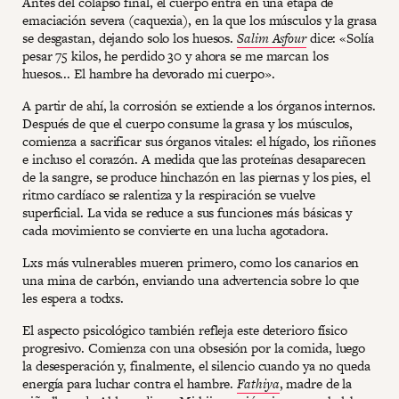
Antes del colapso final, el cuerpo entra en una etapa de
emaciación severa (caquexia), en la que los músculos y la grasa
se desgastan, dejando solo los huesos.
Salim Asfour
dice: «Solía
pesar 75 kilos, he perdido 30 y ahora se me marcan los
huesos... El hambre ha devorado mi cuerpo».
A partir de ahí, la corrosión se extiende a los órganos internos.
Después de que el cuerpo consume la grasa y los músculos,
comienza a sacrificar sus órganos vitales: el hígado, los riñones
e incluso el corazón. A medida que las proteínas desaparecen
de la sangre, se produce hinchazón en las piernas y los pies, el
ritmo cardíaco se ralentiza y la respiración se vuelve
superficial. La vida se reduce a sus funciones más básicas y
cada movimiento se convierte en una lucha agotadora.
Lxs más vulnerables mueren primero, como los canarios en
una mina de carbón, enviando una advertencia sobre lo que
les espera a todxs.
El aspecto psicológico también refleja este deterioro físico
progresivo. Comienza con una obsesión por la comida, luego
la desesperación y, finalmente, el silencio cuando ya no queda
energía para luchar contra el hambre.
Fathiya
, madre de la