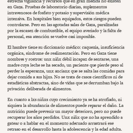
estrecha vigilancia y recursos que en gran medida no existen
en Gaza. Pruebas de laboratorio diarias, suplementos
intravenosos de fosfato y potasio y supervisión médica
intensiva. En hospitales bien equipados, estos riesgos pueden
controlarse. Pero en las agotadas salas de Gaza, paralizadas
por la escasez de combustible, el equipo averiado y la falta de
personal, esa atención se vuelve casi imposible.
El hambre tiene su diccionario médico: caquexia, insuficiencia
orgánica, síndrome de realimentación. Pero en Gaza tiene
nombres y rostros: unx niñx débil incapaz de sentarse, una
madre cuya leche se ha secado, un paciente que pierde peso al
perder la esperanza, unx ancianx que se salta las comidas para
dejar comida a sus hijxs. No se trata de casos científicos ni de
estadísticas abstractas, sino de vidas que se derrumban bajo la
privación deliberada de alimentos.
En cuanto a lxs niñxs cuyo crecimiento ya se ha atrofiado, ni
siquiera la abundancia de alimentos puede reparar el daño. La
nutrición puede prevenir un mayor deterioro, pero no puede
recuperar los años perdidos. Unx niñx que no ha aprendido a
gatear o a hablar en el momento adecuado arrastrará ese
retraso en el desarrollo hasta la adolescencia y la edad adulta.