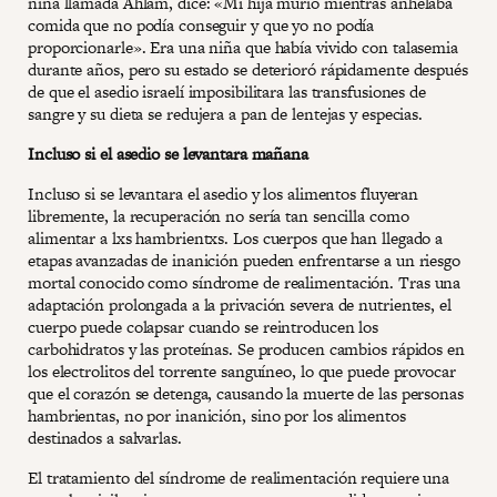
niña llamada Ahlam, dice: «Mi hija murió mientras anhelaba
comida que no podía conseguir y que yo no podía
proporcionarle». Era una niña que había vivido con talasemia
durante años, pero su estado se deterioró rápidamente después
de que el asedio israelí imposibilitara las transfusiones de
sangre y su dieta se redujera a pan de lentejas y especias.
Incluso si el asedio se levantara mañana
Incluso si se levantara el asedio y los alimentos fluyeran
libremente, la recuperación no sería tan sencilla como
alimentar a lxs hambrientxs. Los cuerpos que han llegado a
etapas avanzadas de inanición pueden enfrentarse a un riesgo
mortal conocido como síndrome de realimentación. Tras una
adaptación prolongada a la privación severa de nutrientes, el
cuerpo puede colapsar cuando se reintroducen los
carbohidratos y las proteínas. Se producen cambios rápidos en
los electrolitos del torrente sanguíneo, lo que puede provocar
que el corazón se detenga, causando la muerte de las personas
hambrientas, no por inanición, sino por los alimentos
destinados a salvarlas.
El tratamiento del síndrome de realimentación requiere una