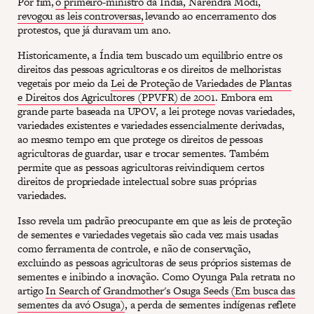
Por fim,
o primeiro-ministro da Índia, Narendra Modi,
revogou as leis controversas,
levando ao encerramento dos
protestos, que já duravam um ano.
Historicamente, a Índia tem buscado um equilíbrio entre os
direitos das pessoas agricultoras e os direitos de melhoristas
vegetais por meio da
Lei de Proteção de Variedades de Plantas
e Direitos dos Agricultores (PPVFR) de 2001
. Embora em
grande parte baseada na UPOV, a lei protege novas variedades,
variedades existentes e variedades essencialmente derivadas,
ao mesmo tempo em que protege os direitos de pessoas
agricultoras de guardar, usar e trocar sementes. Também
permite que as pessoas agricultoras reivindiquem certos
direitos de propriedade intelectual sobre suas próprias
variedades.
Isso revela um padrão preocupante em que as leis de proteção
de sementes e variedades vegetais são cada vez mais usadas
como ferramenta de controle, e não de conservação,
excluindo as pessoas agricultoras de seus próprios sistemas de
sementes e inibindo a inovação. Como Oyunga Pala retrata no
artigo
In Search of Grandmother's Osuga Seeds (Em busca das
sementes da avó Osuga)
, a perda de sementes indígenas reflete