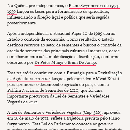
No Quênia pré-independência, o
Plano Swynnerton de 1954–
1959
lançou as bases para a formalização da agricultura,
influenciando a direção legal e política que seria seguida
posteriormente.
Após a independência, o Sessional Paper 10 de 1965 deu ao
Estado o controle da economia. Como resultado, o Estado
destinou recursos ao setor de sementes e buscou o controle da
cadeia de sementes das principais culturas alimentares, desde
o melhoramento até a multiplicação e distribuição, conforme
observado por
Dr Peter Munyi e Bram De Jonge
.
Essa trajetória continuou com a
Estratégia para a Revitalização
da Agricultura em 2004
lançada pelo presidente Mwai Kibaki
para aprimorar o desempenho agrícola do país, e com a
Política Nacional de Sementes de 2010
, que foi uma
importante precursora da Lei de Sementes e Variedades
Vegetais de 2012.
A Lei de Sementes e Variedades Vegetais (Cap. 326),
aprovada
em 16 de maio de 1972, reflete a trajetória prevista pelo Plano
Swynnerton. Essa Lei do Parlamento concede ao governo
autoridade reguladora sobre transações de sementes, incluindo