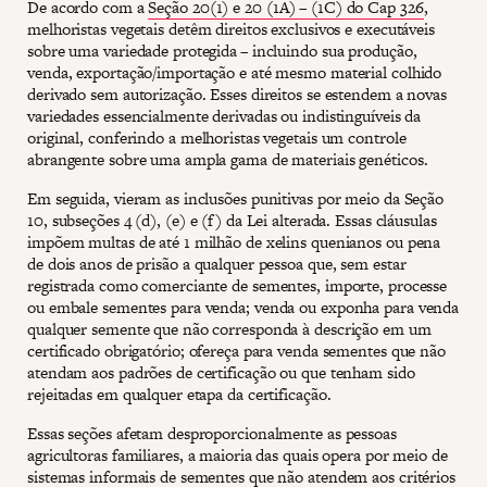
De acordo com a
Seção 20(1) e 20 (1A) – (1C) do Cap 326
,
melhoristas vegetais detêm direitos exclusivos e executáveis
sobre uma variedade protegida – incluindo sua produção,
venda, exportação/importação e até mesmo material colhido
derivado sem autorização. Esses direitos se estendem a novas
variedades essencialmente derivadas ou indistinguíveis da
original, conferindo a melhoristas vegetais um controle
abrangente sobre uma ampla gama de materiais genéticos.
Em seguida, vieram as inclusões punitivas por meio da Seção
10, subseções 4 (d), (e) e (f) da Lei alterada. Essas cláusulas
impõem multas de até 1 milhão de xelins quenianos ou pena
de dois anos de prisão a qualquer pessoa que, sem estar
registrada como comerciante de sementes, importe, processe
ou embale sementes para venda; venda ou exponha para venda
qualquer semente que não corresponda à descrição em um
certificado obrigatório; ofereça para venda sementes que não
atendam aos padrões de certificação ou que tenham sido
rejeitadas em qualquer etapa da certificação.
Essas seções afetam desproporcionalmente as pessoas
agricultoras familiares, a maioria das quais opera por meio de
sistemas informais de sementes que não atendem aos critérios