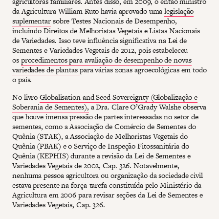
agricultoras familiares. Antes disso, em 2009, o então ministro
da Agricultura William Ruto havia aprovado uma
legislação
suplementar
sobre Testes Nacionais de Desempenho,
incluindo Direitos de Melhoristas Vegetais e Listas Nacionais
de Variedades. Isso teve influência significativa na Lei de
Sementes e Variedades Vegetais de 2012, pois estabeleceu
os
procedimentos para avaliação de desempenho de novas
variedades de plantas
para várias zonas agroecológicas em todo
o país.
No livro
Globalisation and Seed Sovereignty (Globalização e
Soberania de Sementes),
a Dra. Clare O’Grady Walshe observa
que houve imensa pressão de partes interessadas no setor de
sementes, como a Associação de Comércio de Sementes do
Quênia (STAK), a Associação de Melhoristas Vegetais do
Quênia (PBAK) e o Serviço de Inspeção Fitossanitária do
Quênia (KEPHIS) durante a revisão da Lei de Sementes e
Variedades Vegetais de 2002, Cap. 326. Notavelmente,
nenhuma pessoa agricultora ou organização da sociedade civil
estava presente na força-tarefa constituída pelo Ministério da
Agricultura em 2006 para revisar seções da Lei de Sementes e
Variedades Vegetais, Cap. 326.