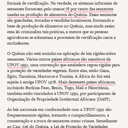
formais de certificação. Na verdade, os sistemas informais de
sementes fornecem pelo menos
78 por cento das sementes
usadas na produção de alimentos do Quênia
. Essas sementes
são guardadas, trocadas e vendidas localmente, formando a
base da produção de alimentos no Quênia, mas ainda assim
essa lei criminaliza tais práticas, a menos que as pessoas
agricultoras se submetam a processos de certificação caros e
excludentes.
O Quênia não está sozinho na aplicação de leis rígidas sobre
sementes. Vários outros
países africanos são membros da
UPOV 1991
, uma convenção que estabelece regras rígidas para
a proteção de variedades vegetais. Entre eles, estão Gana,
Egito, Tanzânia, Marrocos e Tunísia. A África do Sul está
sujeita à antiga UPOV 1978.
Mais dezessete países africanos
,
incluindo Burkina Faso, Benin, Togo, Mali e Mauritânia,
também estão vinculados à UPOV 1991, por participarem da
Organização de Propriedade Intelectual Africana (OAPI).
As leis nacionais em conformidade com a UPOV 1991 são
frequentemente rígidas, tratando o compartilhamento, a
conservação e a troca de sementes como crimes. Semelhante
ao Cap. 326 do Quênia, a
Lei de Proteção de Variedades