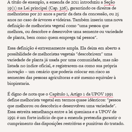
A título de exemplo, a emenda de 2011 introduziu a
Seção
19(1) na Lei principal (Cap. 326)
, garantindo os direitos de
melhoristas por 20 anos a partir da data da concessão, ou 25
anos no caso de árvores e videiras. Também inseriu uma nova
definição de melhorista vegetal como "uma pessoa que
melhora, ou descobre e desenvolve uma semente ou variedade
de planta, bem como quem emprega tal pessoa".
Essa definição é extremamente ampla. Ela deixa em aberto a
possibilidade de melhoristas vegetais "descobrirem" uma
variedade de planta já usada por uma comunidade, mas não
listada no índice oficial, e registrarem-na como sua própria
inovação – um cenário que poderia colocar em risco as
sementes das pessoas agricultoras e até mesmo equivaler à
biopirataria.
É digno de nota que o
Capítulo 1, Artigo 1 da UPOV 1991
define melhorista vegetal em termos quase idênticos: "pessoa
que melhorou ou descobriu e desenvolveu uma variedade".
Essa estreita semelhança entre a lei queniana e a UPOV de
1991 é um forte indício de que a emenda pretendia garantir o
cumprimento das disposições restritivas e punitivas do tratado.