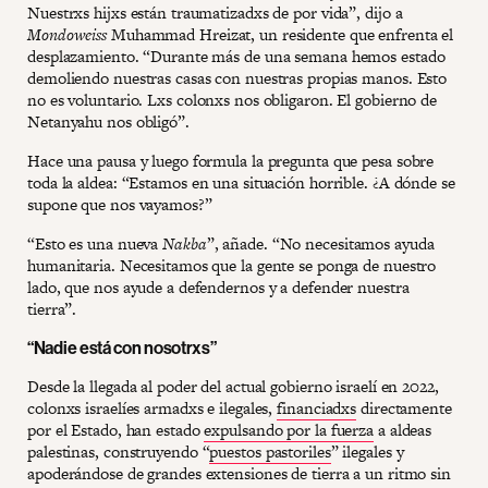
Nuestrxs hijxs están traumatizadxs de por vida”, dijo a
Mondoweiss
Muhammad Hreizat, un residente que enfrenta el
desplazamiento. “Durante más de una semana hemos estado
demoliendo nuestras casas con nuestras propias manos. Esto
no es voluntario. Lxs colonxs nos obligaron. El gobierno de
Netanyahu nos obligó”.
Hace una pausa y luego formula la pregunta que pesa sobre
toda la aldea: “Estamos en una situación horrible. ¿A dónde se
supone que nos vayamos?”
“Esto es una nueva
Nakba
”, añade. “No necesitamos ayuda
humanitaria. Necesitamos que la gente se ponga de nuestro
lado, que nos ayude a defendernos y a defender nuestra
tierra”.
“Nadie está con nosotrxs”
Desde la llegada al poder del actual gobierno israelí en 2022,
colonxs israelíes armadxs e ilegales,
financiadxs
directamente
por el Estado, han estado
expulsando por la fuerza
a aldeas
palestinas, construyendo “
puestos pastoriles
” ilegales y
apoderándose de grandes extensiones de tierra a un ritmo sin