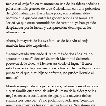
Ras Ain al-Auja fue en su momento una de las aldeas beduinas
palestinas más grandes de toda Cisjordania, con una población
de 1,200 habitantes. Hasta hace poco, era la última aldea
beduina que quedaba entre las gobernaciones de Ramala y
Jericó, ya que otras comunidades de este tipo
ya han ya sido
desplazadas por la fuerza
y desaparecidas del mapa en los
últimos años.
Ahora, la mayoría de las 120 familias de Ras Ain al-Auja
también han sido expulsadas.
“Hemos estado sufriendo durante más de dos años. Ya no
aguantamos más”, declaró Salameh Mahmoud Salameh,
portavoz de la aldea, a
Mondoweiss
desde el lugar. “Hemos
estado viviendo bajo un asedio de colonxs. Hemos llegado a un
punto en el que, si tu hijx se enferma, no puedes llevarlo al
médico”.
Mientras empacaba sus pertenencias, Salameh describió cómo
él y su familia quedaron aisladxs del resto de la aldea y se les
negó el acceso a sus fuentes de agua y a la mayoría de los
suministros básicos. “Ya no podemos quedarnos. Tenemos
miedo por nuestrxs hijxs y nuestras familias. Nos atemoriza