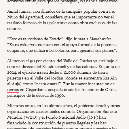
activistas extranjerxs que los protegían, lxs habría embestido”.
Jamal Jumaa, coordinador de la campaña popular contra el
Muro del Apartheid, considera que es importante no ver el
traslado forzoso de lxs palestinxs como obra exclusiva de lxs
colonxs.
“Esto es terrorismo de Estado”, dijo Jumaa a
Mondoweiss
.
“Estos esfuerzos cuentan con el apoyo formal de la potencia
ocupante, que utiliza a lxs colonxs para ejecutar sus planes”.
Al menos el
90 por ciento
del Valle del Jordán ya está bajo el
control directo del Estado israelí y de lxs colonxs. En junio de
2024, el ejército israelí declaró 12,000 dunams de tierra
palestina en el Valle del Jordán (donde se encuentra Ras Ain
al-Auja) como “tierra estatal”. Fue
la mayor incautación de
tierras
en Cisjordania ocupada desde los Acuerdos de Oslo a
principios de la década de 1990.
Mientras tanto, en los últimos años, el gobierno israelí y otras
organizaciones cuasiestatales como la Organización Sionista
Mundial (WZO) y el Fondo Nacional Judío (JNF) han
financiado la construcción de puestos ilegales y les han
proporcionado servicios básicos por un monto superior a los