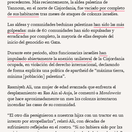
precedentes. Más recientemente, la aldea palestina de
Yannoun, en el norte de Cisjordania, fue
vaciado por completo
de sus habitantes
tras meses de ataques de colonxs israelíes.
Las aldeas y comunidades beduinas palestinas
han sido las más
golpeadas
: más de 60 comunidades han sido expulsadas y
erradicadas por completo, la mayoría de ellas después del
inicio del genocidio en Gaza.
Durante este periodo, altxs funcionarixs israelíes
han
impulsado abiertamente la anexión unilateral
de la Cisjordania
ocupada, en violación del derecho internacional, declarando
de forma explícita una política de apartheid de “máxima tierra,
mínima [población] palestina”.
Rasmiyeh Ali, una mujer de edad avanzada que enfrenta el
desplazamiento en Ras Ain al-Auja, le comentó a
Mondoweiss
que hace aproximadamente un mes lxs colonxs intentaron
incendiar las casas de su comunidad.
“El otro día persiguieron a nuestrxs hijxs con un tractor en un
intento por atropellarlxs”, relató Ali, con décadas de
sufrimiento reflejadas en el rostro. “Si no hubiera sido por lxs