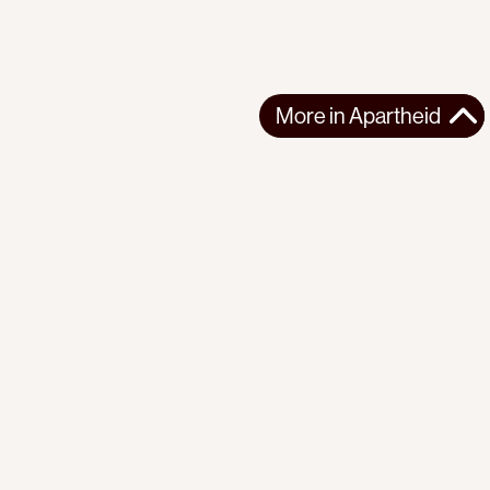
More in
Apartheid
More in
Apartheid
EUROPE
APARTHEID
2026-05-04