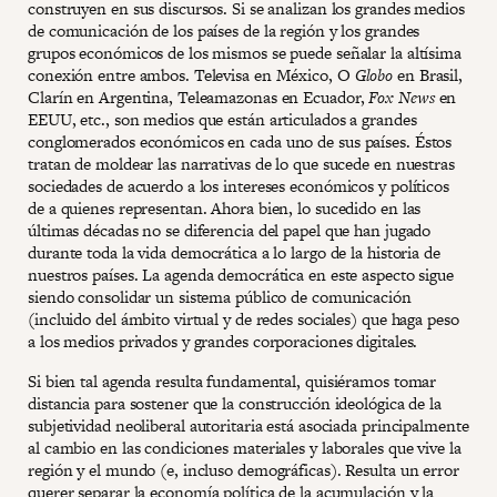
construyen en sus discursos. Si se analizan los grandes medios
de comunicación de los países de la región y los grandes
grupos económicos de los mismos se puede señalar la altísima
conexión entre ambos. Televisa en México, O
Globo
en Brasil,
Clarín en Argentina, Teleamazonas en Ecuador,
Fox News
en
EEUU, etc., son medios que están articulados a grandes
conglomerados económicos en cada uno de sus países. Éstos
tratan de moldear las narrativas de lo que sucede en nuestras
sociedades de acuerdo a los intereses económicos y políticos
de a quienes representan. Ahora bien, lo sucedido en las
últimas décadas no se diferencia del papel que han jugado
durante toda la vida democrática a lo largo de la historia de
nuestros países. La agenda democrática en este aspecto sigue
siendo consolidar un sistema público de comunicación
(incluido del ámbito virtual y de redes sociales) que haga peso
a los medios privados y grandes corporaciones digitales.
Si bien tal agenda resulta fundamental, quisiéramos tomar
distancia para sostener que la construcción ideológica de la
subjetividad neoliberal autoritaria está asociada principalmente
al cambio en las condiciones materiales y laborales que vive la
región y el mundo (e, incluso demográficas). Resulta un error
querer separar la economía política de la acumulación y la