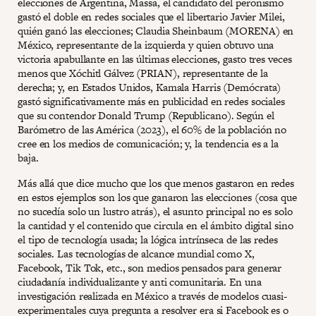
elecciones de Argentina, Massa, el candidato del peronismo
gastó el doble en redes sociales que el libertario Javier Milei,
quién ganó las elecciones; Claudia Sheinbaum (MORENA) en
México, representante de la izquierda y quien obtuvo una
victoria apabullante en las últimas elecciones, gasto tres veces
menos que Xóchitl Gálvez (PRIAN), representante de la
derecha; y, en Estados Unidos, Kamala Harris (Demócrata)
gastó significativamente más en publicidad en redes sociales
que su contendor Donald Trump (Republicano). Según el
Barómetro de las América (2023), el 60% de la población no
cree en los medios de comunicación; y, la tendencia es a la
baja.
Más allá que dice mucho que los que menos gastaron en redes
en estos ejemplos son los que ganaron las elecciones (cosa que
no sucedía solo un lustro atrás), el asunto principal no es solo
la cantidad y el contenido que circula en el ámbito digital sino
el tipo de tecnología usada; la lógica intrínseca de las redes
sociales. Las tecnologías de alcance mundial como X,
Facebook, Tik Tok, etc., son medios pensados para generar
ciudadanía individualizante y anti comunitaria. En una
investigación realizada en México a través de modelos cuasi-
experimentales cuya pregunta a resolver era si Facebook es o