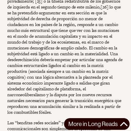
privadamente; [25] o la tibieza redistributiva de los gobiernos
de izquierda en el segundo tiempo de este milenio,[26] lo que
se ha pretendido argumentar en esta sección es que la
subjetividad de derecha de proporción no menor de
ciudadanos en los países de la región, responde a un cambio
mucho más estructural que tiene que ver con las mutaciones
en el modo de acumulación capitalista y su impacto en el
mundo del trabajo y de los ecosistemas, en el marco de
mutaciones demográficas de amplio calado. El cambio en la
subjetividad está ligado a un cambio en la materialidad. Una
desderechización debería empezar por articular una agenda de
cambios estructurales ligados al cambio en la matriz
productiva (asociada siempre a un cambio en la matriz
cognitiva) con una lógica alternativa a la planteada por el
sistema económico imperante ligado a salidas que giran
alrededor del capitalismo de plataforma, el
narconeoliberalismo y la disputa por los nuevos recursos
naturales necesarios para generar la transición energética que
reproducen una acumulación similar a la realizada a partir de
los combustibles fósiles.
Las “benditas redes sociales” y los medios masivos
More in
Long Reads
comunicacionales son simplemente la epidermis de una