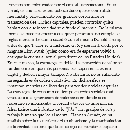
terrenos son colonizados por el capital transnacional. En tal
virtud, es una falsa esfera pública dado que es controlado
mercantil y privadamente por grandes corporaciones
transnacionales. Dichos capitales, pueden controlar quien
habla y con qué intensidad se difunde el mensaje. De la misma
forma, se puede silenciar a cualquier persona si no cumple las
reglas mercantiles como sucedió con el mismo Donald Trump
antes de que Twiter se transforme en X y sea controlado por el
magnate Elon Musk (quien como era de esperarse volvió a
entregar la cuenta al actual presidente de los Estados Unidos).
En este marco, la estrategia es doble. La extracción de valor se
fundamente en que más personas participen en la esfera
digital y dedican mayor tiempo. No obstante, no es suficiente.
La segunda es de orden cualitativo. En dicha esfera se
instauran mentiras deliberadas para vender noticias espurias.
La estrategia de consumo de tiempo en redes sociales está
vinculado a la generación de polémicas en donde si es
necesario se menoscaba la verdad a través de información
falsa. Existe una industria de lo
“fake”
con granjas de
bots
y
trabajo humano que los alimenta. Hannah Arendt, en su
análisis sobre la naturaleza del totalitarismo y la manipulación
de la verdad, sostiene que la estrategia de inundar el espacio