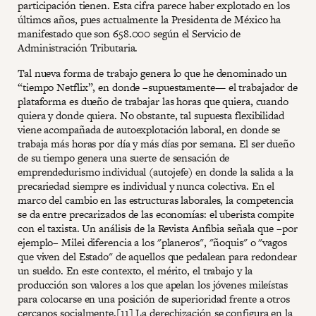
participación tienen. Esta cifra parece haber explotado en los
últimos años, pues actualmente la Presidenta de México ha
manifestado que son 658.000 según el Servicio de
Administración Tributaria.
Tal nueva forma de trabajo genera lo que he denominado un
“tiempo Netflix”, en donde –supuestamente— el trabajador de
plataforma es dueño de trabajar las horas que quiera, cuando
quiera y donde quiera. No obstante, tal supuesta flexibilidad
viene acompañada de autoexplotación laboral, en donde se
trabaja más horas por día y más días por semana. El ser dueño
de su tiempo genera una suerte de sensación de
emprendedurismo individual (autojefe) en donde la salida a la
precariedad siempre es individual y nunca colectiva. En el
marco del cambio en las estructuras laborales, la competencia
se da entre precarizados de las economías: el uberista compite
con el taxista. Un análisis de la Revista Anfibia señala que –por
ejemplo– Milei diferencia a los "planeros", "ñoquis" o "vagos
que viven del Estado" de aquellos que pedalean para redondear
un sueldo. En este contexto, el mérito, el trabajo y la
producción son valores a los que apelan los jóvenes mileístas
para colocarse en una posición de superioridad frente a otros
cercanos socialmente.[11] La derechización se configura en la