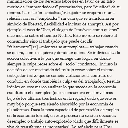
minimización de los derechos laborales en favor de un falso
mérito de “emprendedores” precarizados, pero “dueños” de su
tiempo. La relación capitalista/trabajador se evapora en una
relación con un “empleador” sin cara que se transforma en
símbolo de libertad, flexibilidad e incluso de anarquía. Así por
ejemplo el caso de Uber, el slogan de “muévete como quieras”
dice mucho sobre el tiempo Netflix. Este no solo se refiere al
consumidor sino al trabajado que puede decidir
“falsamente”[12] –mientras se autoexplota— trabajar cuando
se quiera, como se quiera y donde se quiera. Se individualiza la
acción colectiva, a la par que emerge una lógica en donde
siempre la culpa recae sobre el “socio” conductor. Incluso la
decisión de ser rescindido del trabajo recae sobre el mismo
trabajador (salvo que se cometa violaciones al contrato de
conducir en donde también la culpa es del trabajador). Resulta
irónico en este marco analizar lo que sucede en la economía
estudiando el desempleo (que se encuentra en el nivel más
bajo de los últimos tres lustros en la región) dado que este es
muy bajo porque está siendo absorbido por la economía de
plataformas. Dada la poca capacidad de generación de empleo
en la economía formal, en este proceso no existen opciones:
desempleo o trabajo auto-explotado (dado que difícilmente se
vive de transferencias monetarias). Lo señalado para Uber