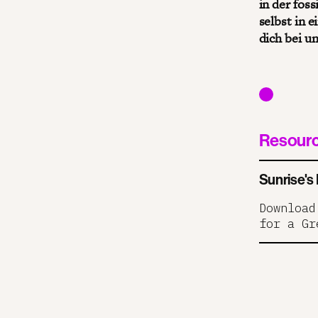
in der foss
selbst in e
dich bei u
Resour
Sunrise's
Download
for a Gr