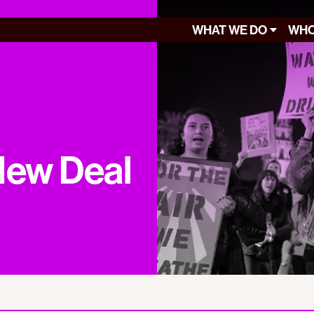
WHAT WE DO
WHO
New Deal