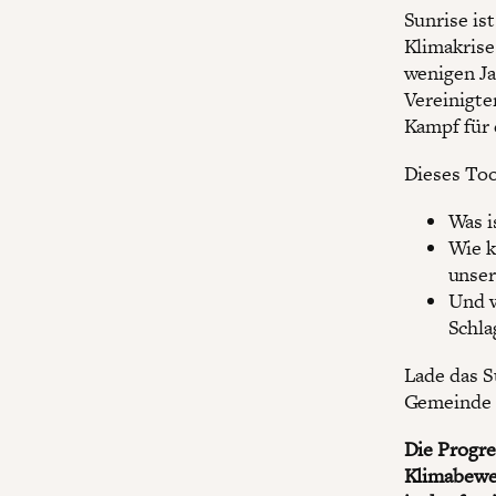
Sunrise is
Klimakrise
wenigen Ja
Vereinigten
Kampf für 
Dieses Too
Was i
Wie k
unser
Und w
Schla
Lade das S
Gemeinde f
Die Progre
Klimabeweg