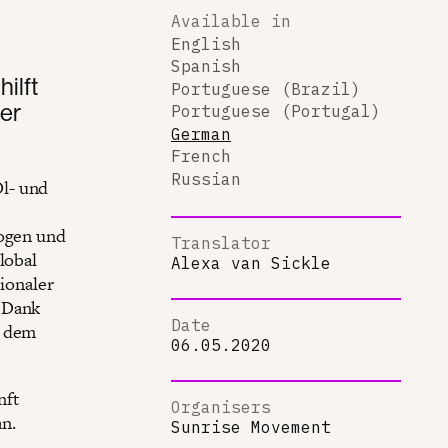
Available in
English
Spanish
ilft
Portuguese (Brazil)
er
Portuguese (Portugal)
German
French
Russian
l- und
logen und
Translator
lobal
Alexa van Sickle
tionaler
. Dank
Date
r dem
06.05.2020
nft
Organisers
n.
Sunrise Movement