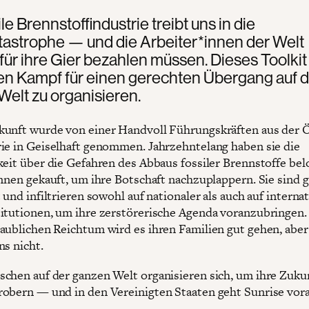
le Brennstoffindustrie treibt uns in die
tastrophe — und die Arbeiter*innen der Welt
ür ihre Gier bezahlen müssen. Dieses Toolkit h
en Kampf für einen gerechten Übergang auf d
elt zu organisieren.
unft wurde von einer Handvoll Führungskräften aus der Ö
ie in Geiselhaft genommen. Jahrzehntelang haben sie die
keit über die Gefahren des Abbaus fossiler Brennstoffe be
innen gekauft, um ihre Botschaft nachzuplappern. Sie sind g
 und infiltrieren sowohl auf nationaler als auch auf interna
itutionen, um ihre zerstörerische Agenda voranzubringen
aublichen Reichtum wird es ihren Familien gut gehen, abe
ns nicht.
chen auf der ganzen Welt organisieren sich, um ihre Zuku
obern — und in den Vereinigten Staaten geht Sunrise vora