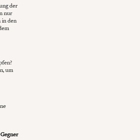
fung der
In nur
 in den
 dem
pfen?
en, um
ine
e Gegner