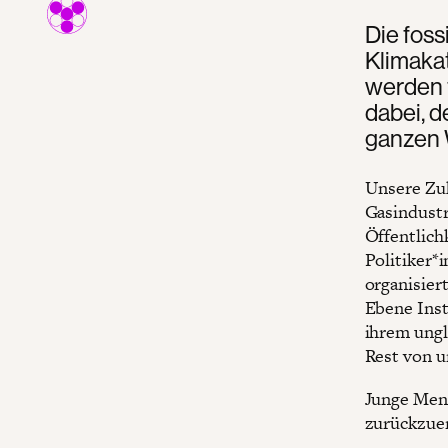
Die fossi
Klimaka
werden f
dabei, d
ganzen W
Unsere Zuk
Gasindustr
Öffentlich
Politiker*
organisiert
Ebene Inst
ihrem ungl
Rest von u
Junge Mens
zurückzuer