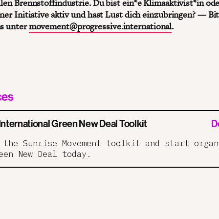
ilen Brennstoffindustrie. Du bist ein*e Klimaaktivist*in ode
iner Initiative aktiv und hast Lust dich einzubringen? — Bi
ns unter
movement@progressive.international
.
ces
 International Green New Deal Toolkit
D
 the Sunrise Movement toolkit and start organ
een New Deal today.