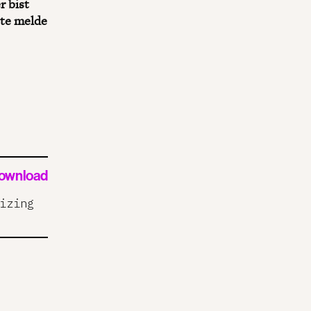
r bist
tte melde
ownload
izing