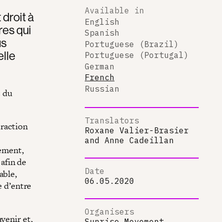
Available in
droit à
English
res qui
Spanish
us
Portuguese (Brazil)
elle
Portuguese (Portugal)
German
French
Russian
t du
Translators
traction
Roxane Valier-Brasier
and
Anne Cadeillan
lement,
 afin de
Date
able,
06.05.2020
e d’entre
Organisers
venir et,
Sunrise Movement