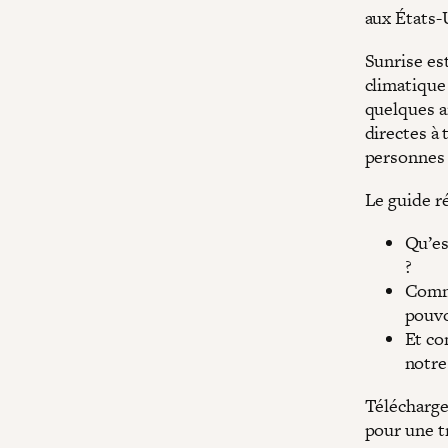
aux États-U
Sunrise es
climatique
quelques a
directes à 
personnes 
Le guide r
Qu’es
?
Comme
pouvo
Et co
notre
Télécharge
pour une tr