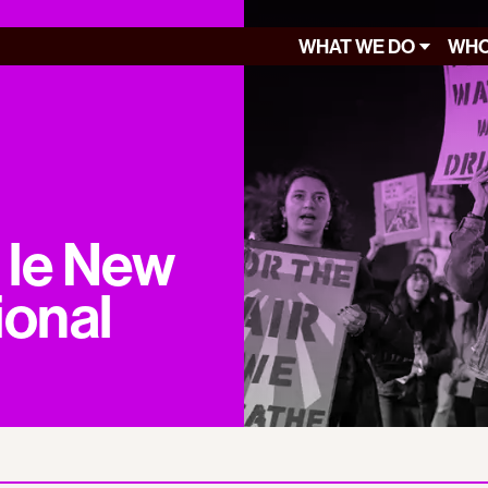
WHAT WE DO
WHO
 le New
ional