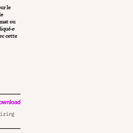
ur le
de
imat ou
liqué·e
ec cette
ownload
izing