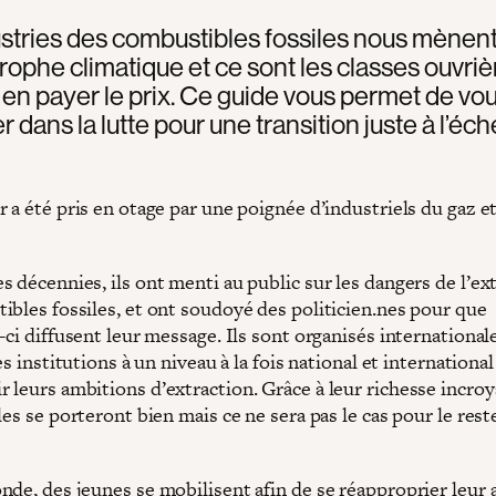
stries des combustibles fossiles nous mènent 
trophe climatique et ce sont les classes ouvriè
 en payer le prix. Ce guide vous permet de vo
 dans la lutte pour une transition juste à l’éch
 a été pris en otage par une poignée d’industriels du gaz e
 décennies, ils ont menti au public sur les dangers de l’ex
ibles fossiles, et ont soudoyé des politicien.nes pour que
-ci diffusent leur message. Ils sont organisés internationa
les institutions à un niveau à la fois national et international
 leurs ambitions d’extraction. Grâce à leur richesse incroy
les se porteront bien mais ce ne sera pas le cas pour le rest
de, des jeunes se mobilisent afin de se réapproprier leur a