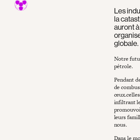
Les indu
la catas
auront à
organiser
globale.
Notre futur
pétrole.
Pendant des
de combust
ceux.celles
infiltrant 
promouvoir
leurs famil
nous.
Dans le mon