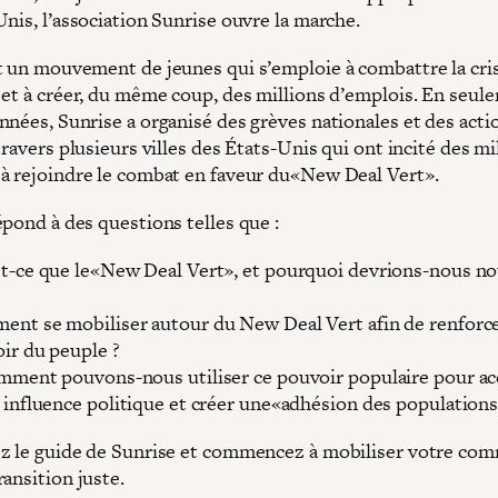
nis, l’association Sunrise ouvre la marche.
t un mouvement de jeunes qui s’emploie à combattre la cri
 et à créer, du même coup, des millions d’emplois. En seul
nnées, Sunrise a organisé des grèves nationales et des acti
travers plusieurs villes des États-Unis qui ont incité des mi
à rejoindre le combat en faveur du«New Deal Vert».
épond à des questions telles que :
t-ce que le«New Deal Vert», et pourquoi devrions-nous no
nt se mobiliser autour du New Deal Vert afin de renforce
ir du peuple ?
mment pouvons-nous utiliser ce pouvoir populaire pour ac
 influence politique et créer une«adhésion des population
z le guide de Sunrise et commencez à mobiliser votre co
ansition juste.