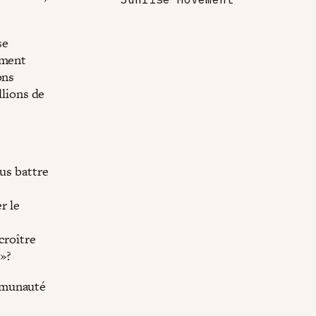
se
ement
ons
llions de
us battre
r le
croître
s»?
mmunauté