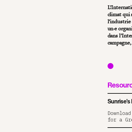
L’Internat
climat qui
l’industrie
un·e organ
dans l’Inte
campagne, 
Resour
Sunrise's
Download
for a Gr