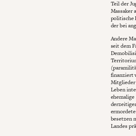
Teil der J
Massaker a
politische
der bei an
Andere Mas
seit dem F
Demobilisi
Territoriu
(paramilit
finanziert
Mitglieder 
Leben inte
ehemalige 
derzeitige
ermordete 
besetzen m
Landes prä