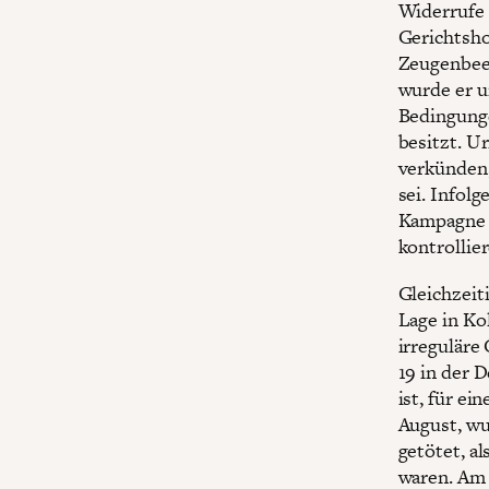
Widerrufe 
Gerichtsho
Zeugenbeei
wurde er u
Bedingunge
besitzt. U
verkünden,
sei. Infol
Kampagne z
kontrollie
Gleichzeiti
Lage in Ko
irregulär
19 in der 
ist, für e
August, wu
getötet, a
waren. Am 