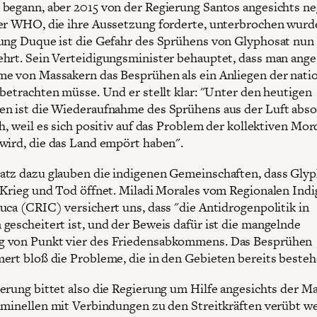
begann, aber 2015 von der Regierung Santos angesichts ne
er WHO, die ihre Aussetzung forderte, unterbrochen wurd
ung Duque ist die Gefahr des Sprühens von Glyphosat nun
hrt. Sein Verteidigungsminister behauptet, dass man ange
e von Massakern das Besprühen als ein Anliegen der nati
 betrachten müsse. Und er stellt klar: "Unter den heutigen
n ist die Wiederaufnahme des Sprühens aus der Luft abso
h, weil es sich positiv auf das Problem der kollektiven Mor
wird, die das Land empört haben".
tz dazu glauben die indigenen Gemeinschaften, dass Gly
 Krieg und Tod öffnet. Miladi Morales vom Regionalen Ind
uca (CRIC) versichert uns, dass "die Antidrogenpolitik in
gescheitert ist, und der Beweis dafür ist die mangelnde
 von Punkt vier des Friedensabkommens. Das Besprühen
ert bloß die Probleme, die in den Gebieten bereits besteh
erung bittet also die Regierung um Hilfe angesichts der Ma
iminellen mit Verbindungen zu den Streitkräften verübt w