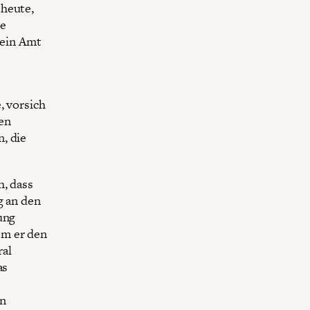
 heute,
ne
sein Amt
, vorsich
en
, die
h, dass
g an den
ung
em er den
ral
as
an