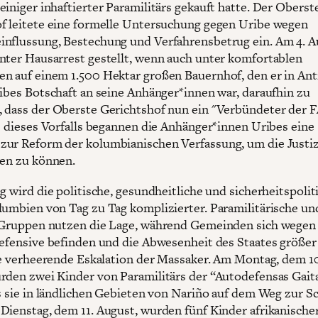
einiger inhaftierter Paramilitärs gekauft hatte. Der Oberst
f leitete eine formelle Untersuchung gegen Uribe wegen
nflussung, Bestechung und Verfahrensbetrug ein. Am 4. A
nter Hausarrest gestellt, wenn auch unter komfortablen
n auf einem 1.500 Hektar großen Bauernhof, den er in Ant
ribes Botschaft an seine Anhänger*innen war, daraufhin zu
 dass der Oberste Gerichtshof nun ein "Verbündeter der 
ge dieses Vorfalls begannen die Anhänger*innen Uribes eine
ur Reform der kolumbianischen Verfassung, um die Justiz
ren zu können.
g wird die politische, gesundheitliche und sicherheitspolit
lumbien von Tag zu Tag komplizierter. Paramilitärische un
e Gruppen nutzen die Lage, während Gemeinden sich wege
Defensive befinden und die Abwesenheit des Staates größer
ine verheerende Eskalation der Massaker. Am Montag, dem 1
rden zwei Kinder von Paramilitärs der “Autodefensas Gait
ls sie in ländlichen Gebieten von Nariño auf dem Weg zur S
Dienstag, dem 11. August, wurden fünf Kinder afrikanische