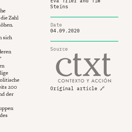
Eva Trier
and
Tim
Steins
che
die Zahl
höhen.
Date
04.09.2020
 sich
Source
deren
”
rn
lige
olitische
eits 200
Original article
🔗
nd der
ruppen
 des