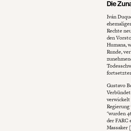
Die Zun
Iván Duqu
ehemaligen
Rechte neu
den Vorsto
Humana, wa
Runde, ver
zunehmende
Todesschwa
fortsetzte
Gustavo Bol
Verbündete
verwickelt
Regierung 
"wurden 46
der FARC e
Massaker [