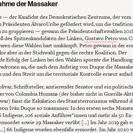
ahme der Massaker
e — der Kandidat des Demokratischen Zentrums, der vom
 Präsidenten ÁlvaroUribe gefördert wird, um die tradition
 zu gruppieren — gewann die Präsidentschaftswahlen 201
ß des Spitzenkandidaten der Linken,
Gustavo Petro
von C
ren diese Wahlen hart umkämpft. Petro gewann in der er
lor aber in der Stichwahl gegen die rechte Koalition. Der
 Erfolg der Linken bei den Wahlen spornte die Handlung
dronen an, die nach dem Aufstieg von Duque die Massake
n und den Streit um die territoriale Kontrolle erneut anfac
ívar, Schriftsteller, amtierender Senator und ein politisch
r von Colombia Humana (der bisher nicht in Guerilla-Akti
 war) fasst die Eskalation des Staatsterrorismus während d
von Iván Duque so zusammen: In den ersten sechs Monat
 Indigene, 106 soziale Anführer*innen und mehr als 50 E
rmordet sowie 29 Massaker verübt [...] Im Jahr 2019 gab e
...] 66 Indigene wurden ebenfalls ermordet. Im Jahr 2020