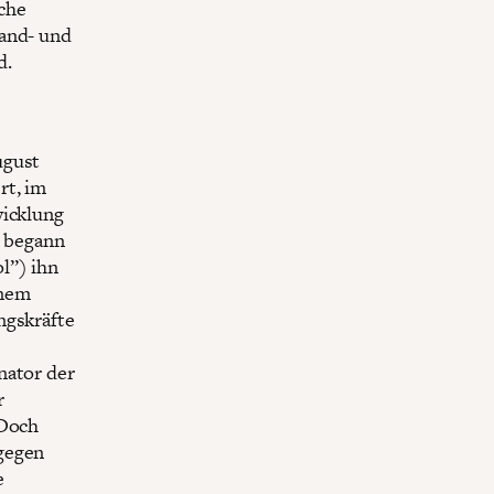
che
Land- und
d.
ugust
rt, im
wicklung
g begann
l”) ihn
inem
ngskräfte
nator der
r
 Doch
 gegen
e