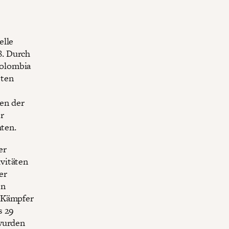
elle
8. Durch
olombia
sten
en der
r
hten.
er
vitäten
er
en
x-Kämpfer
s 29
 wurden