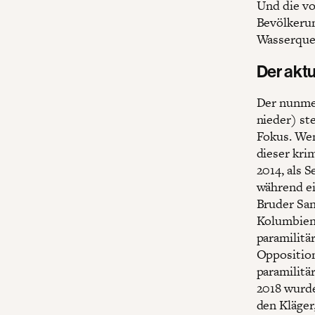
Und die vo
Bevölkerun
Wasserquel
Der aktu
Der nunmeh
nieder) st
Fokus. Wen
dieser kri
2014, als 
während ei
Bruder San
Kolumbiens
paramilitä
Opposition
paramilitä
2018 wurde
den Kläger