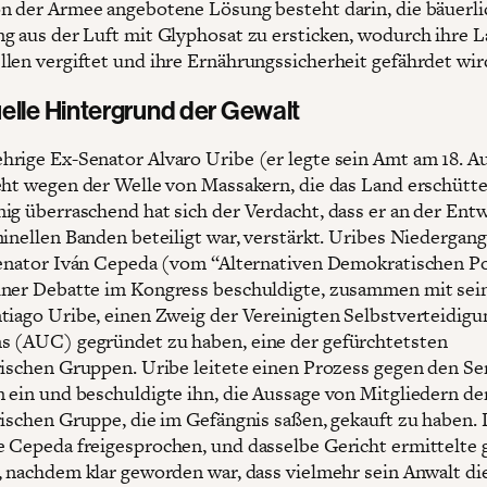
n der Armee angebotene Lösung besteht darin, die bäuerli
g aus der Luft mit Glyphosat zu ersticken, wodurch ihre 
len vergiftet und ihre Ernährungssicherheit gefährdet wir
elle Hintergrund der Gewalt
rige Ex-Senator Alvaro Uribe (er legte sein Amt am 18. A
eht wegen der Welle von Massakern, die das Land erschütte
ig überraschend hat sich der Verdacht, dass er an der Ent
minellen Banden beteiligt war, verstärkt. Uribes Niedergan
Senator Iván Cepeda (vom “Alternativen Demokratischen Po
ner Debatte im Kongress beschuldigte, zusammen mit se
tiago Uribe, einen Zweig der Vereinigten Selbstverteidigu
 (AUC) gegründet zu haben, eine der gefürchtetsten
rischen Gruppen. Uribe leitete einen Prozess gegen den Se
 ein und beschuldigte ihn, die Aussage von Mitgliedern de
rischen Gruppe, die im Gefängnis saßen, gekauft zu haben.
 Cepeda freigesprochen, und dasselbe Gericht ermittelte
, nachdem klar geworden war, dass vielmehr sein Anwalt di