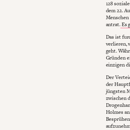
128 sozial
dem 22. Au
Menschen 
antrat.
Es g
Das ist fu
verlieren,
geht. Währ
Gründen ei
einzigen d
Der Vertei
der Hauptf
jüngsten M
zwischen d
Drogenhand
Holmes an,
Besprühen 
aufzunehme