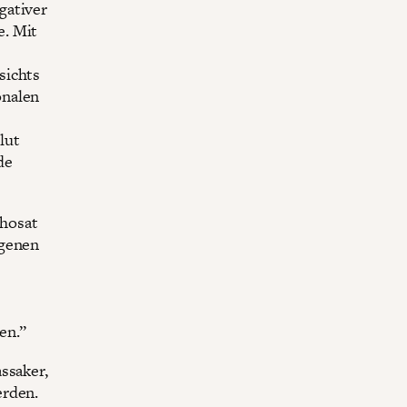
gativer
e. Mit
sichts
onalen
lut
de
phosat
igenen
en.”
ssaker,
erden.