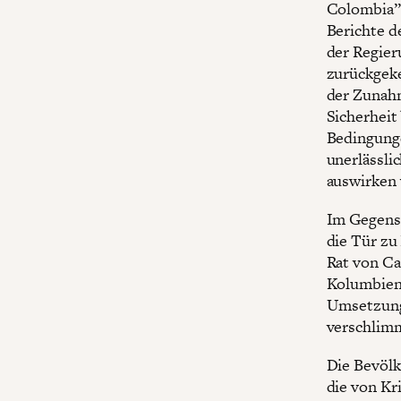
Colombia” 
Berichte d
der Regier
zurückgeke
der Zunahm
Sicherheit
Bedingunge
unerlässlic
auswirken 
Im Gegensa
die Tür zu
Rat von Ca
Kolumbien 
Umsetzung
verschlimm
Die Bevölk
die von Kr