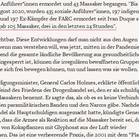
e Anführer*innen ermordet und 43 Massaker begangen. "Bis
gust 2020, wurden 435 soziale Anführer*innen, 197 indige
und 197 Ex-Kämpfer der FARC ermordet seit Ivan Duque 
ab 105 Massaker, drei in den letzten 24 Stunden".
rchtbar. Diese Entwicklungen darf man nicht aus den Augen
 wenn man verstehen will, was jetzt, mitten in der Pandemie
end die gesamte ländliche Bevölkerung aus gesundheitlich
ngesperrt ist, können die irregulären bewaffneten Gruppen
ie sich frei bewegen können, tun und lassen was sie wollen.
digungsminister, General Carlos Holmes, erklärte öffentlic
eind des Friedens der Drogenhandel sei, den er als schuldi
assakern benennt. Er sagte das, als ob es es keine Verbind
en paramilitärischen Banden und den Narcos gäbe. Nachd
el als Hauptschuldigen ausgemacht hatte, kündigte Gene
 dass die Armee als Reaktion auf die Massaker bereit sei, d
von Kokapflanzen mit Glyphosat aus der Luft wieder
n. Das ist eine verheerende Praxis, die 2001 mit dem “Pl