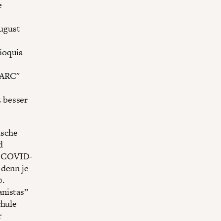
e
ugust
ioquia
FARC"
 besser
ische
d
n COVID-
 denn je
0.
anistas”
chule
r