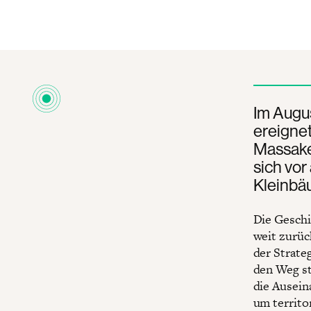
Im Augus
ereignet
Massaker
sich vor
Kleinbä
Die Geschi
weit zurüc
der Strate
den Weg st
die Ausein
um territo