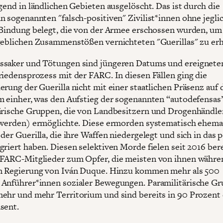
ugend in ländlichen Gebieten ausgelöscht. Das ist durch die
n sogenannten "falsch-positiven" Zivilist*innen ohne jegli
 Bindung belegt, die von der Armee erschossen wurden, um 
geblichen Zusammenstößen vernichteten "Guerillas" zu er
saker und Tötungen sind jüngeren Datums und ereigneten
riedensprozess mit der FARC. In diesen Fällen ging die
erung der Guerilla nicht mit einer staatlichen Präsenz auf 
m einher, was den Aufstieg der sogenannten “autodefensas
ärische Gruppen, die von Landbesitzern und Drogenhändle
 werden) ermöglichte. Diese ermorden systematisch ehema
der Guerilla, die ihre Waffen niedergelegt und sich in das p
griert haben. Diesen selektiven Morde fielen seit 2016 ber
FARC-Mitglieder zum Opfer, die meisten von ihnen währe
n Regierung von Iván Duque. Hinzu kommen mehr als 500
Anführer*innen sozialer Bewegungen. Paramilitärische G
ehr und mehr Territorium und sind bereits in 90 Prozent
sent.