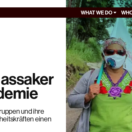
WHAT WE DO
WHO
assaker
demie
ruppen und ihre
heitskräften einen