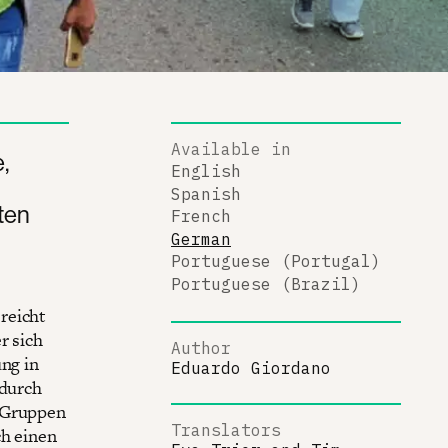
Available in
,
English
Spanish
ten
French
German
Portuguese (Portugal)
Portuguese (Brazil)
reicht
r sich
Author
ung in
Eduardo Giordano
 durch
n Gruppen
Translators
ch einen