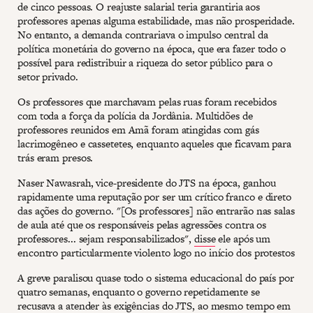
de cinco pessoas. O reajuste salarial teria garantiria aos
professores apenas alguma estabilidade, mas não prosperidade.
No entanto, a demanda contrariava o impulso central da
política monetária do governo na época, que era fazer todo o
possível para redistribuir a riqueza do setor público para o
setor privado.
Os professores que marchavam pelas ruas foram recebidos
com toda a força da polícia da Jordânia. Multidões de
professores reunidos em Amã foram atingidas com gás
lacrimogêneo e cassetetes, enquanto aqueles que ficavam para
trás eram presos.
Naser Nawasrah, vice-presidente do JTS na época, ganhou
rapidamente uma reputação por ser um crítico franco e direto
das ações do governo. "[Os professores] não entrarão nas salas
de aula até que os responsáveis pelas agressões contra os
professores... sejam responsabilizados",
disse
ele após um
encontro particularmente violento logo no início dos protestos
A greve paralisou quase todo o sistema educacional do país por
quatro semanas, enquanto o governo repetidamente se
recusava a atender às exigências do JTS, ao mesmo tempo em