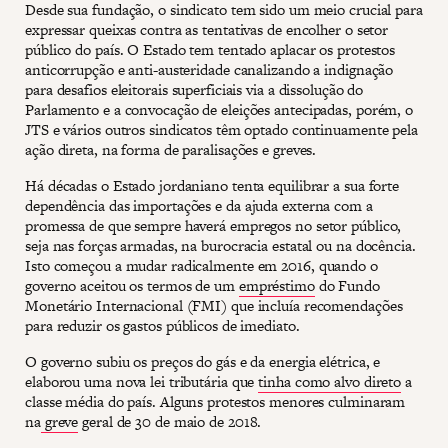
Desde sua fundação, o sindicato tem sido um meio crucial para
expressar queixas contra as tentativas de encolher o setor
público do país. O Estado tem tentado aplacar os protestos
anticorrupção e anti-austeridade canalizando a indignação
para desafios eleitorais superficiais via a dissolução do
Parlamento e a convocação de eleições antecipadas, porém, o
JTS e vários outros sindicatos têm optado continuamente pela
ação direta, na forma de paralisações e greves.
Há décadas o Estado jordaniano tenta equilibrar a sua forte
dependência das importações e da ajuda externa com a
promessa de que sempre haverá empregos no setor público,
seja nas forças armadas, na burocracia estatal ou na docência.
Isto começou a mudar radicalmente em 2016, quando o
governo aceitou os termos de um
empréstimo
do Fundo
Monetário Internacional (FMI) que incluía recomendações
para reduzir os gastos públicos de imediato.
O governo subiu os preços do gás e da energia elétrica, e
elaborou uma nova lei tributária que
tinha como alvo direto
a
classe média do país. Alguns protestos menores culminaram
na
greve
geral de 30 de maio de 2018.