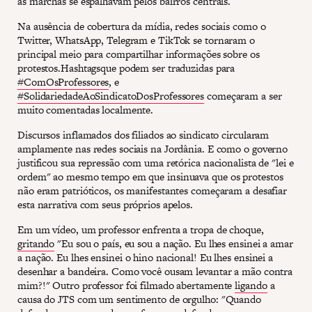
as marchas se espalhavam pelos bairros centrais.
Na ausência de cobertura da mídia, redes sociais como o
Twitter, WhatsApp, Telegram e TikTok se tornaram o
principal meio para compartilhar informações sobre os
protestos.Hashtagsque podem ser traduzidas para
#ComOsProfessores
, e
#SolidariedadeAoSindicatoDosProfessores
começaram a ser
muito comentadas localmente.
Discursos inflamados dos filiados ao sindicato circularam
amplamente nas redes sociais na Jordânia. E como o governo
justificou sua repressão com uma retórica nacionalista de "lei e
ordem" ao mesmo tempo em que insinuava que os protestos
não eram patrióticos, os manifestantes começaram a desafiar
esta narrativa com seus próprios apelos.
Em um vídeo, um professor enfrenta a tropa de choque,
gritando
"Eu sou o país, eu sou a nação. Eu lhes ensinei a amar
a nação. Eu lhes ensinei o hino nacional! Eu lhes ensinei a
desenhar a bandeira. Como você ousam levantar a mão contra
mim?!" Outro professor foi filmado abertamente
ligando
a
causa do JTS com um sentimento de orgulho: "Quando