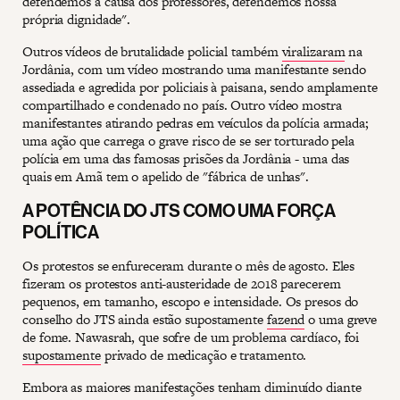
defendemos a causa dos professores, defendemos nossa
própria dignidade".
Outros vídeos de brutalidade policial também
viralizaram
na
Jordânia, com um vídeo mostrando uma manifestante sendo
assediada e agredida por policiais à paisana, sendo amplamente
compartilhado e condenado no país. Outro vídeo mostra
manifestantes atirando pedras em veículos da polícia armada;
uma ação que carrega o grave risco de se ser torturado pela
polícia em uma das famosas prisões da Jordânia - uma das
quais em Amã tem o apelido de "fábrica de unhas".
A POTÊNCIA DO JTS COMO UMA FORÇA
POLÍTICA
Os protestos se enfureceram durante o mês de agosto. Eles
fizeram os protestos anti-austeridade de 2018 parecerem
pequenos, em tamanho, escopo e intensidade. Os presos do
conselho do JTS ainda estão supostamente
fazend
o uma greve
de fome. Nawasrah, que sofre de um problema cardíaco, foi
supostamente
privado de medicação e tratamento.
Embora as maiores manifestações tenham diminuído diante