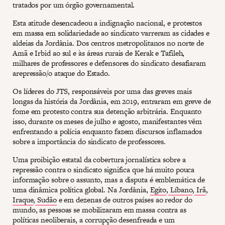
tratados por um órgão governamental.
Esta atitude desencadeou a indignação nacional, e protestos
em massa em solidariedade ao sindicato varreram as cidades e
aldeias da Jordânia. Dos centros metropolitanos no norte de
Amã e Irbid ao sul e às áreas rurais de Kerak e Tafileh,
milhares de professores e defensores do sindicato desafiaram
arepressão/o ataque do Estado.
Os líderes do JTS, responsáveis por uma das greves mais
longas da história da Jordânia, em 2019, entraram em greve de
fome em protesto contra sua detenção arbitrária. Enquanto
isso, durante os meses de julho e agosto, manifestantes vêm
enfrentando a polícia enquanto fazem discursos inflamados
sobre a importância do sindicato de professores.
Uma proibição estatal da cobertura jornalística sobre a
repressão contra o sindicato significa que há muito pouca
informação sobre o assunto, mas a disputa é emblemática de
uma dinâmica política global. Na Jordânia,
Egito
,
Líbano
,
Irã
,
Iraque
,
Sudão
e em dezenas de outros países ao redor do
mundo, as pessoas se mobilizaram em massa contra as
políticas neoliberais, a corrupção desenfreada e um