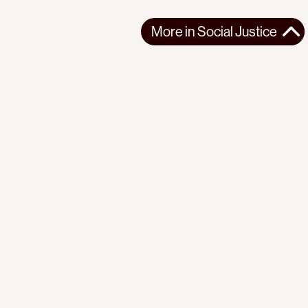
More in
Social Justice
More in
Social Justice
AFRICA
SOCIAL JUSTICE
2026-03-13
Reflections on seven years of organizing with the Mathare
Social Justice Centre
A personal reflection tracing the Mathare Social Justice