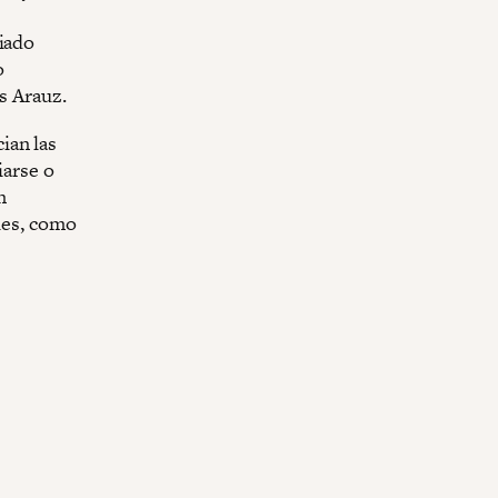
iado
o
s Arauz.
ian las
iarse o
n
ales, como