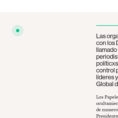
Las org
con los
llamado 
periodis
polític
control 
líderes 
Global d
Los Papele
ocultamient
de numeros
Presidente