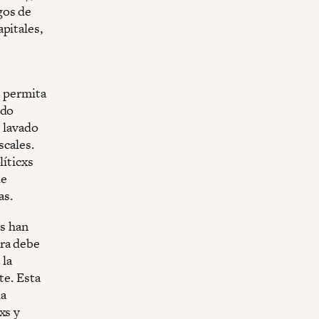
gos de
pitales,
e permita
ido
, lavado
scales.
líticxs
de
vas.
xs han
ora debe
 la
te. Esta
la
xs y