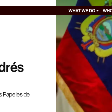
WHAT WE DO
WHO
drés
los Papeles de