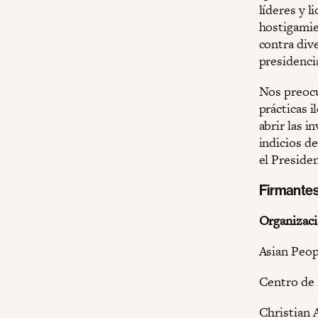
líderes y 
hostigamie
contra div
presidencia
Nos preocu
prácticas i
abrir las 
indicios de
el Preside
Firmante
Organizaci
Asian Peo
Centro de
Christian 