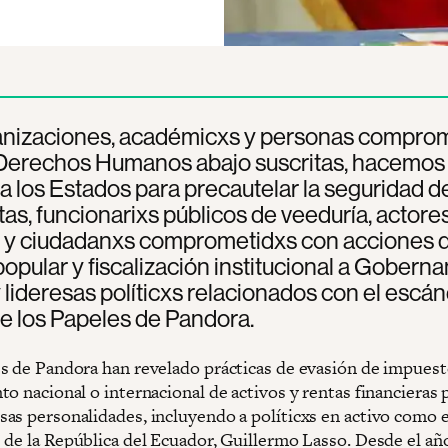
anizaciones, académicxs y personas compro
 Derechos Humanos abajo suscritas, hacemos
a los Estados para precautelar la seguridad de
tas, funcionarixs públicos de veeduría, actore
xs y ciudadanxs comprometidxs con acciones 
popular y fiscalización institucional a Goberna
y lideresas políticxs relacionados con el escá
e los Papeles de Pandora.
s de Pandora han revelado prácticas de evasión de impuest
o nacional o internacional de activos y rentas financieras 
as personalidades, incluyendo a políticxs en activo como e
 de la República del Ecuador, Guillermo Lasso. Desde el año