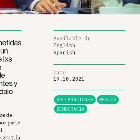
Available in
metidas
English
 un
Spanish
 lxs
s
Date
de
19.10.2021
ntes y
ndalo
DECLARACIONES
MEDIOS
DEMOCRACIA
os de
por parte
l
 2017, la