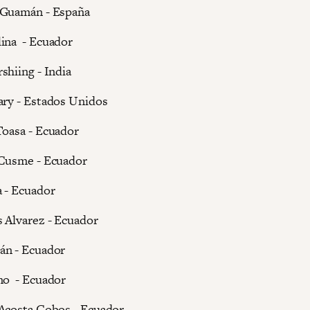
 Guamán - España
ina - Ecuador
shiing - India
ary - Estados Unidos
Toasa - Ecuador
 Cusme - Ecuador
 - Ecuador
s Alvarez - Ecuador
án - Ecuador
no - Ecuador
Acosta Cobos - Ecuador