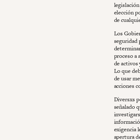
legislació
elección p
de cualquie
Los Gobier
seguridad 
determinar
proceso a a
de activos 
Lo que debe
de usar me
acciones c
Diversxs pe
señalado q
investigars
información
exigencia l
apertura d