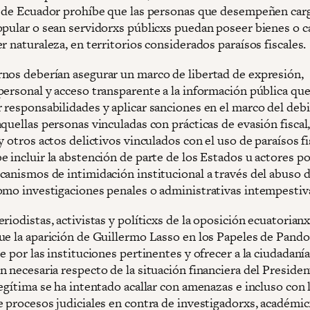
n de Ecuador prohíbe que las personas que desempeñen car
opular o sean servidorxs públicxs puedan poseer bienes o ca
r naturaleza, en territorios considerados paraísos fiscales.
nos deberían asegurar un marco de libertad de expresión,
personal y acceso transparente a la información pública qu
 responsabilidades y aplicar sanciones en el marco del deb
quellas personas vinculadas con prácticas de evasión fiscal
y otros actos delictivos vinculados con el uso de paraísos fi
 incluir la abstención de parte de los Estados u actores po
canismos de intimidación institucional a través del abuso 
omo investigaciones penales o administrativas intempesti
riodistas, activistas y políticxs de la oposición ecuatorian
ue la aparición de Guillermo Lasso en los Papeles de Pand
e por las instituciones pertinentes y ofrecer a la ciudadanía
 necesaria respecto de la situación financiera del Presiden
egítima se ha intentado acallar con amenazas e incluso con 
e procesos judiciales en contra de investigadorxs, académic