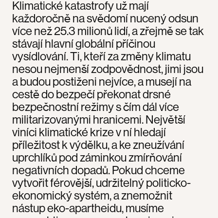
Klimatické katastrofy už mají
každoročně na svědomí nucený odsun
více než 25.3 milionů lidí, a zřejmě se tak
stávají hlavní globální příčinou
vysídlování. Ti, kteří za změny klimatu
nesou nejmenší zodpovědnost, jimi jsou
a budou postiženi nejvíce, a musejí na
cestě do bezpečí překonat drsné
bezpečnostní režimy s čím dál více
militarizovanými hranicemi. Největší
viníci klimatické krize v ní hledají
příležitost k výdělku, a ke zneužívání
uprchlíků pod záminkou zmírňování
negativních dopadů. Pokud chceme
vytvořit férovější, udržitelný politicko-
ekonomický systém, a znemožnit
nástup eko-apartheidu, musíme