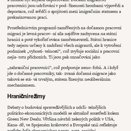
pracovníci jsou udržováni v pod- řízenosti hrozbami výpovědi a
deportace, což svědčí o spojitosti mezi imigračním statusem a
prekarizovanou prací.
Prostřednictvím programů zaměřených na dočasnou pracovní
migraci je levná pracov- ní síla nejdříve zachycena na státní
hranici a poté vykořisťována zaměstnavateli. Státní hranice
tedy nejsou určeny k zadržení všech migrantů, ale k vytvoření
podmínek „vyhosti- telnosti“, což zvyšuje sociální a pracovní
nejis- totu příchozích. Ti jsou pak označováni jako
„zahraniční pracovníci“, což podporuje xeno- fobii. A i když
jde o dočasné pracovníky, tak- zvaná dočasná migrace jako
taková se stá- vá trvalým, státem řízeným neoliberálním
mechanismem.
Hraniční režimy
Debaty o budování spravedlivějších a udrži- telnějších
politicko-ekonomických modelů se aktuálně soustředí kolem
Green New Dealu. Většina návrhů zelených politik v USA,
Kana- dě, ve Spojeném království a Evropské unii reflektuje
potřebu řešit ekonomickou nerov- nost, sociální