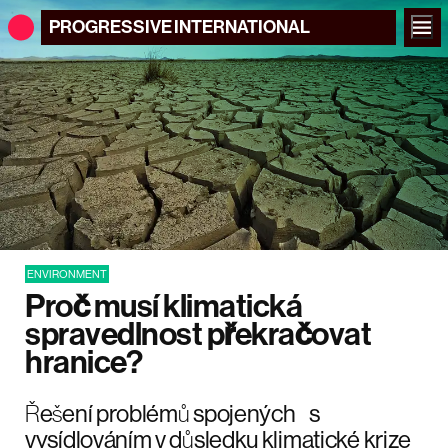
PROGRESSIVE
INTERNATIONAL
ENVIRONMENT
Proč musí klimatická
spravedlnost překračovat
hranice?
Řešení problémů spojených s
vysídlováním v důsledku klimatické krize