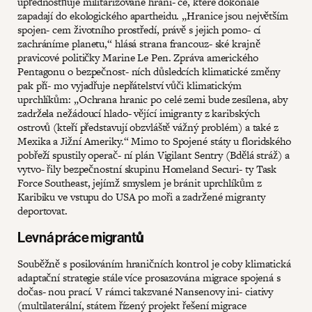
upřednostňuje militarizované hrani- ce, které dokonale
zapadají do ekologického apartheidu. „Hranice jsou největším
spojen- cem životního prostředí, právě s jejich pomo- cí
zachráníme planetu,“ hlásá strana francouz- ské krajně
pravicové političky Marine Le Pen. Zpráva amerického
Pentagonu o bezpečnost- ních důsledcích klimatické změny
pak pří- mo vyjadřuje nepřátelství vůči klimatickým
uprchlíkům: „Ochrana hranic po celé zemi bude zesílena, aby
zadržela nežádoucí hlado- vějící imigranty z karibských
ostrovů (kteří představují obzvláště vážný problém) a také z
Mexika a Jižní Ameriky.“ Mimo to Spojené státy u floridského
pobřeží spustily operač- ní plán Vigilant Sentry (Bdělá stráž) a
vytvo- řily bezpečnostní skupinu Homeland Securi- ty Task
Force Southeast, jejímž smyslem je bránit uprchlíkům z
Karibiku ve vstupu do USA po moři a zadržené migranty
deportovat.
Levná práce migrantů
Souběžně s posilováním hraničních kontrol je coby klimatická
adaptační strategie stále více prosazována migrace spojená s
dočas- nou prací. V rámci takzvané Nansenovy ini- ciativy
(multilaterální, státem řízený projekt řešení migrace