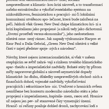
nespravedlnost a klimatic- kou krizi zároveň, a to transformací
našeho extraktivního a vykořisťovatelského systému na
nízkouhlíkovou, feministickou a pracující- mi či lokálními
komunitami utvářenou spo- lečnost, která bude založená na
péči. Jakkoli však Green New Deal chápe klimatickou kri- zi a
krizi kapitalismu jako propojené (a nikoli tedy jako dichotomii
„životní prostředí versus ekonomika“), jeho nedostatkem
zůstává ome- zený rámec. Jak napsaly výzkumnice Harpre- et
Kaur Paul a Dalia Gebrial, „Green New Deal zůstává z velké
části v zajetí představ spoje- ných s národem“.
Návrhy, které nejsou internacionalistické, si však v našem
oteplujícím se světě zahrá- vají s rizikem trvalého klimatického
apar- theidu a imperialistické nadvlády. Bohaté státy by přitom
měly napravovat globální a zároveň asymetrické dopady
klimatické- ho dluhu, důsledky nespravedlivých obchod- ních a
finančních dohod, vojenské nadvlády, vykořisťování
pracujících i sekuritizace hra- nic. Uvažovat o hranicích ovšem
nemůžeme bez kontextu moderního národního státu a jeho
propojení s imperialismem, kapitalis- mem, rasou atd. Hranice
už nejsou jen pev- ně stanovené čáry vymezující území.
Hranič- ní režimy posiluje dohled dronů, zachycování lodí s