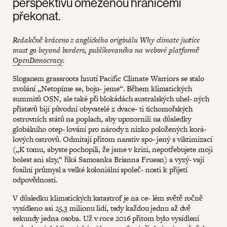
perspektivu omezenou hranicemi
překonat.
Redakčně kráceno z anglického originálu Why climate justice
must go beyond borders, publikovaného na webové platformě
OpenDemocracy
.
Sloganem grassroots hnutí Pacific Climate Warriors se stalo
zvolání „Netopíme se, boju- jeme“. Během klimatických
summitů OSN, ale také při blokádách australských uhel- ných
přístavů bijí původní obyvatelé z dvace- ti tichomořských
ostrovních států na poplach, aby upozornili na důsledky
globálního otep- lování pro národy z nízko položených korá-
lových ostrovů. Odmítají přitom narativ spo- jený s viktimizací
(„K tomu, abyste pochopili, že jsme v krizi, nepotřebujete moji
bolest ani slzy,“ říká Samoanka Brianna Fruean) a vyzý- vají
fosilní průmysl a velké koloniální společ- nosti k přijetí
odpovědnosti.
V důsledku klimatických katastrof je na ce- lém světě ročně
vysídleno asi 25,3 milionu lidí, tedy každou jednu až dvě
sekundy jedna osoba. Už v roce 2016 přitom bylo vysídlení