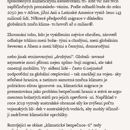
způsobených klimatickými katastrofami tři- krát víc než těch
zapříčiněných pronásledo- váním. Podle odhadů bude do roku
2050 jen v Africe, jižní Asii a Latinské Americe vysíd- leno 143
milionů lidí. Některé předpovědi migrace v důsledku
globálních změn klima- tu hovoří až o miliardě.
Zkoumání toho, kdo je vysídlením nejvíce ohrožen, zároveň
odhaluje trhlinu mezi boha- tými a chudými, mezi globálním
Severem a Jihem a mezi bílými a černými, domorodými
nebo jinak etnizovanými „druhými“. Globali- zované
asymetrie moci přitom nejen způso- bují migraci, ale také
omezují mobilitu. Vy- sídlení lidé – často ti nejméně
zodpovědní za globální oteplování – tak narážejí na vojen- sky
střežené hranice, a zatímco samotná změna klimatu je
politickou elitou ignorová- na, klimatická migrace je
prezentována jako problém bezpečnosti hranic a stává se argu-
mentem bohatých států pro jejich opevňová- ní. Například v
roce 2019 vyzvaly australské obranné síly ke zvýšení počtu
vojenských hlí- dek v australských vodách, aby mohly účinně-
ji zadržovat klimatické uprchlíky.
Rozvíjející se oblast „klimatické bezpečnos- ti“ tedy