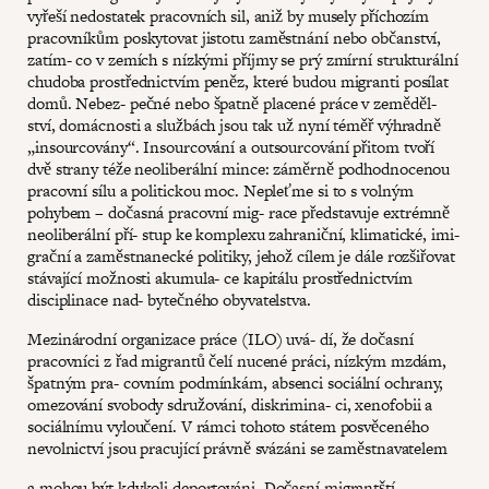
vyřeší nedostatek pracovních sil, aniž by musely příchozím
pracovníkům poskytovat jistotu zaměstnání nebo občanství,
zatím- co v zemích s nízkými příjmy se prý zmírní strukturální
chudoba prostřednictvím peněz, které budou migranti posílat
domů. Nebez- pečné nebo špatně placené práce v zeměděl-
ství, domácnosti a službách jsou tak už nyní téměř výhradně
„insourcovány“. Insourcování a outsourcování přitom tvoří
dvě strany téže neoliberální mince: záměrně podhodnocenou
pracovní sílu a politickou moc. Nepleťme si to s volným
pohybem – dočasná pracovní mig- race představuje extrémně
neoliberální pří- stup ke komplexu zahraniční, klimatické, imi-
grační a zaměstnanecké politiky, jehož cílem je dále rozšiřovat
stávající možnosti akumula- ce kapitálu prostřednictvím
disciplinace nad- bytečného obyvatelstva.
Mezinárodní organizace práce (ILO) uvá- dí, že dočasní
pracovníci z řad migrantů čelí nucené práci, nízkým mzdám,
špatným pra- covním podmínkám, absenci sociální ochrany,
omezování svobody sdružování, diskrimina- ci, xenofobii a
sociálnímu vyloučení. V rámci tohoto státem posvěceného
nevolnictví jsou pracující právně svázáni se zaměstnavatelem
a mohou být kdykoli deportováni. Dočasní migrantští