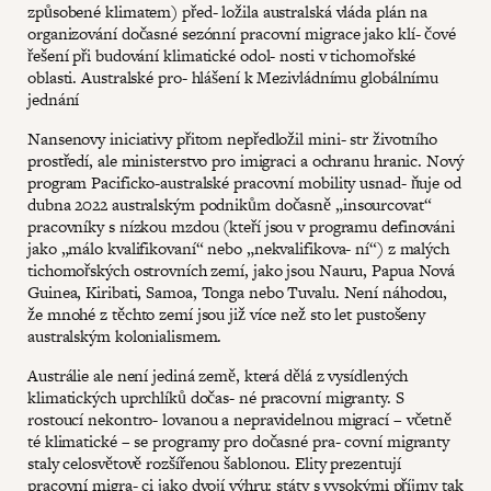
způsobené klimatem) před- ložila australská vláda plán na
organizování dočasné sezónní pracovní migrace jako klí- čové
řešení při budování klimatické odol- nosti v tichomořské
oblasti. Australské pro- hlášení k Mezivládnímu globálnímu
jednání
Nansenovy iniciativy přitom nepředložil mini- str životního
prostředí, ale ministerstvo pro imigraci a ochranu hranic. Nový
program Pacificko-australské pracovní mobility usnad- ňuje od
dubna 2022 australským podnikům dočasně „insourcovat“
pracovníky s nízkou mzdou (kteří jsou v programu definováni
jako „málo kvalifikovaní“ nebo „nekvalifikova- ní“) z malých
tichomořských ostrovních zemí, jako jsou Nauru, Papua Nová
Guinea, Kiribati, Samoa, Tonga nebo Tuvalu. Není náhodou,
že mnohé z těchto zemí jsou již více než sto let pustošeny
australským kolonialismem.
Austrálie ale není jediná země, která dělá z vysídlených
klimatických uprchlíků dočas- né pracovní migranty. S
rostoucí nekontro- lovanou a nepravidelnou migrací – včetně
té klimatické – se programy pro dočasné pra- covní migranty
staly celosvětově rozšířenou šablonou. Elity prezentují
pracovní migra- ci jako dvojí výhru: státy s vysokými příjmy tak