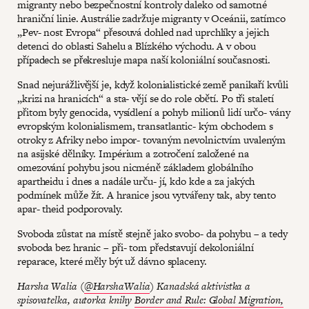
migranty nebo bezpečnostní kontroly daleko od samotné
hraniční linie. Austrálie zadržuje migranty v Oceánii, zatímco
„Pev- nost Evropa“ přesouvá dohled nad uprchlíky a jejich
detenci do oblasti Sahelu a Blízkého východu. A v obou
případech se překresluje mapa naší koloniální současnosti.
Snad nejurážlivější je, když kolonialistické země panikaří kvůli
„krizi na hranicích“ a sta- vějí se do role obětí. Po tři staletí
přitom byly genocida, vysídlení a pohyb milionů lidí určo- vány
evropským kolonialismem, transatlantic- kým obchodem s
otroky z Afriky nebo impor- tovaným nevolnictvím uvaleným
na asijské dělníky. Impérium a zotročení založené na
omezování pohybu jsou nicméně základem globálního
apartheidu i dnes a nadále urču- jí, kdo kde a za jakých
podmínek může žít. A hranice jsou vytvářeny tak, aby tento
apar- theid podporovaly.
Svoboda zůstat na místě stejně jako svobo- da pohybu – a tedy
svoboda bez hranic – při- tom představují dekoloniální
reparace, které měly být už dávno splaceny.
Harsha Walia (
@HarshaWalia
) Kanadská aktivistka a
spisovatelka, autorka knihy
Border and Rule: Global Migration,