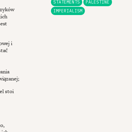
STATEMENTS
PALESTINE
czyków
IMPERIALISM
ich
jest
owej i
stać
ania
wiązanej;
el stoi
o,