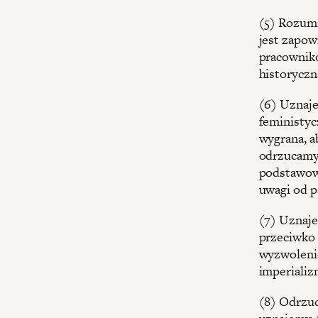
(5) Rozumi
jest zapow
pracownikó
historyczn
(6) Uznaje
feministyc
wygrana, a
odrzucamy 
podstawowy
uwagi od p
(7) Uznajem
przeciwko 
wyzwolenie
imperializ
(8) Odrzuc