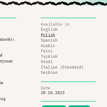
Available in
English
Polish
lności i
Spanish
Arabic
Farsi
ał
Turkish
atyczne
Hindi
Italian (Standard)
Serbian
ie
Date
28.10.2023
czą