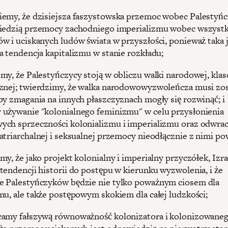
emy, że dzisiejsza faszystowska przemoc wobec Palestyń
iedzią przemocy zachodniego imperializmu wobec wszystk
w i uciskanych ludów świata w przyszłości, ponieważ taka 
a tendencja kapitalizmu w stanie rozkładu;
my, że Palestyńczycy stoją w obliczu walki narodowej, klas
znej; twierdzimy, że walka narodowowyzwoleńcza musi zo
by zmagania na innych płaszczyznach mogły się rozwinąć; i
używanie "kolonialnego feminizmu" w celu przysłonienia
ch sprzeczności kolonializmu i imperializmu oraz odwrac
atriarchalnej i seksualnej przemocy nieodłącznie z nimi po
y, że jako projekt kolonialny i imperialny przyczółek, Izra
tendencji historii do postępu w kierunku wyzwolenia, i że
 Palestyńczyków będzie nie tylko poważnym ciosem dla
mu, ale także postępowym skokiem dla całej ludzkości;
amy fałszywą równoważność kolonizatora i kolonizowaneg