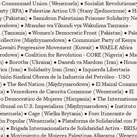
• Communard Union (Wenezuela) • Socialist Revolutionar
rty (RPA) • Palestine Action US (Stany Zjednoczone) • 
y (Pakistan) • Samidoun Palestinian Prisoner Solidarity N
rodowa) • Mtandao wa Vikundi vya Wakulima Tanzania -
Tanzania) • Women’s Democratic Front (Pakistan) • Pale
Collective (Międzynarodowa) • Communist Party of Kenya
Kuwaiti Progressive Movement (Kuwait) • WAELE Africa
odowa) • Coalition for Revolution - CORE (Nigeria) • Ma
n) • Borotba (Ukraina) • Danesh va Mardom (Iran) • Hous
ca (Iran) • Solidarity Iran (Iran) • Izquierda Libertaria
Unión Sindical Obrera de la Industria del Petróleo - USO
) • The Red Nation (Międzynarodowa) • El Maizal Comm
a) • Vencedores de Carorita Commune (Wenezuela) • El
 Democratico de Mujeres (Hiszpania) • The Internationa
ribunal on U.S. Imperialism (Międzynarodowa) • Institut
enezuela) • Cage (Wielka Brytania) • Foro Itinerante de
ión Popular (Wenezuela) • Plataforma de Solidaridad con P
) • Brigada Internacionalista de Solidaridad Activa - BRIS
) • Movimiento de Mujeres Palestinas Alkarama (Wenezu