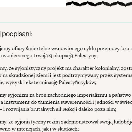
j podpisani:
jemy ofiary śmiertelne wznowionego cyklu przemocy, bruta
a wznieconego trwającą okupacją Palestyny;
my, że syjonistyczny projekt ma charakter kolonialny, zost
na skradzionej ziemi i jest podtrzymywany przez system
e, wyzysk i eksterminację Palestyńczyków;
my syjonizm za broń zachodniego imperializmu a państwo
 za instrument do tłumienia suwerenności i jedności w świec
i rozwijania brutalnych sił reakcji daleko poza nim;
my, że syjonistyczny reżim zademonstrował swoją ludobój
ówno w intencjach, jak i w skutkach;