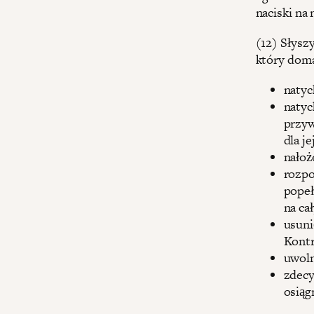
naciski na
(12) Słysz
który doma
natyc
natyc
przyw
dla j
nałoż
rozpo
popeł
na ca
usuni
Kontr
uwoln
zdecy
osiąg