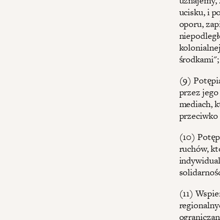
uznajemy, 
ucisku, i 
oporu, zap
niepodległ
kolonialne
środkami";
(9) Potępi
przez jego
mediach, k
przeciwko 
(10) Potęp
ruchów, kt
indywidual
solidarnoś
(11) Wspie
regionalny
ograniczan