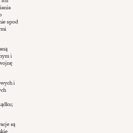
 ich
iania
o
nie spod
ymi
raną
nym i
wojnę
owych i
ych
ządku;
acje są
skie