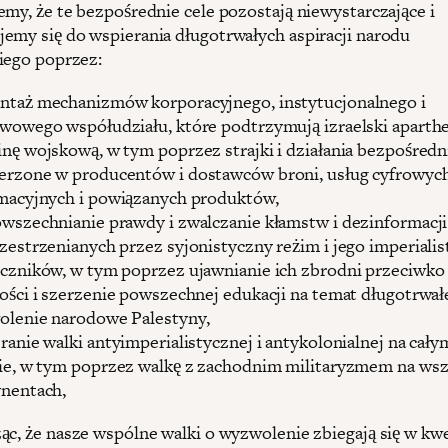
emy, że te bezpośrednie cele pozostają niewystarczające i
emy się do wspierania długotrwałych aspiracji narodu
iego poprzez:
taż mechanizmów korporacyjnego, instytucjonalnego i
wowego współudziału, które podtrzymują izraelski aparthei
nę wojskową, w tym poprzez strajki i działania bezpośredn
rzone w producentów i dostawców broni, usług cyfrowych
macyjnych i powiązanych produktów,
wszechnianie prawdy i zwalczanie kłamstw i dezinformacji
zestrzenianych przez syjonistyczny reżim i jego imperiali
czników, w tym poprzez ujawnianie ich zbrodni przeciwko
ości i szerzenie powszechnej edukacji na temat długotrwałe
lenie narodowe Palestyny,
ranie walki antyimperialistycznej i antykolonialnej na cały
ie, w tym poprzez walkę z zachodnim militaryzmem na wsz
nentach,
ąc, że nasze wspólne walki o wyzwolenie zbiegają się w kwe