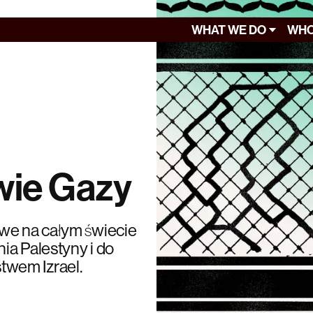
WHAT WE DO
WHO
wie Gazy
owe na całym świecie
ia Palestyny i do
twem Izrael.