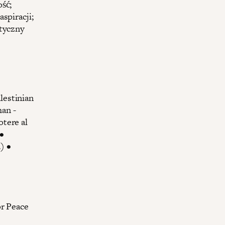
ść;
spiracji;
styczny
lestinian
an -
tere al
•
) •
or Peace