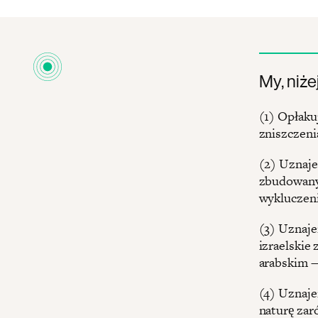
My, niże
(1) Opłaku
zniszczeni
(2) Uznaje
zbudowany 
wykluczeni
(3) Uznaje
izraelskie
arabskim — 
(4) Uznaje
naturę zar