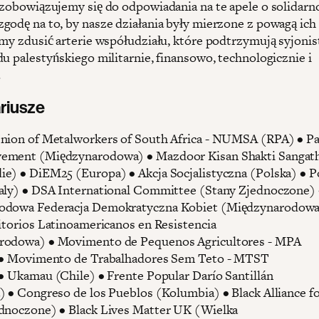
 zobowiązujemy się do odpowiadania na te apele o solidarno
godę na to, by nasze działania były mierzone z powagą ich a
amy zdusić arterie współudziału, które podtrzymują syjoni
du palestyńskiego militarnie, finansowo, technologicznie i
.
riusze
nion of Metalworkers of South Africa - NUMSA (RPA) • Pa
ement (Międzynarodowa) • Mazdoor Kisan Shakti Sangath
e) • DiEM25 (Europa) • Akcja Socjalistyczna (Polska) • Po
aly) • DSA International Committee (Stany Zjednoczone) 
odowa Federacja Demokratyczna Kobiet (Międzynarodowa
ritorios Latinoamericanos en Resistencia
rodowa) • Movimento de Pequenos Agricultores - MPA
) • Movimento de Trabalhadores Sem Teto - MTST
 • Ukamau (Chile) • Frente Popular Darío Santillán
) • Congreso de los Pueblos (Kolumbia) • Black Alliance f
dnoczone) • Black Lives Matter UK (Wielka