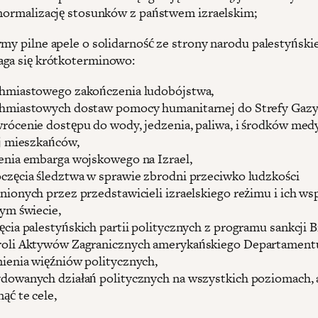
 normalizację stosunków z państwem izraelskim;
ymy pilne apele o solidarność ze strony narodu palestyński
ga się krótkoterminowo:
hmiastowego zakończenia ludobójstwa,
hmiastowych dostaw pomocy humanitarnej do Strefy Gazy,
rócenie dostępu do wody, jedzenia, paliwa, i środków me
ej mieszkańców,
enia embarga wojskowego na Izrael,
częcia śledztwa w sprawie zbrodni przeciwko ludzkości
nionych przez przedstawicieli izraelskiego reżimu i ich w
łym świecie,
ęcia palestyńskich partii politycznych z programu sankcji B
oli Aktywów Zagranicznych amerykańskiego Departament
ienia więźniów politycznych,
dowanych działań politycznych na wszystkich poziomach, 
nąć te cele,