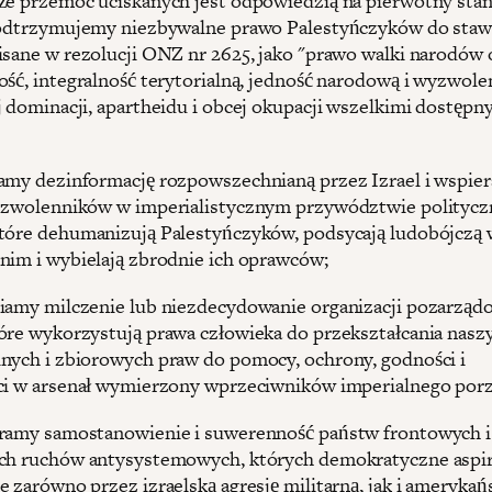
że przemoc uciskanych jest odpowiedzią na pierwotny stan
podtrzymujemy niezbywalne prawo Palestyńczyków do staw
isane w rezolucji ONZ nr 2625, jako "prawo walki narodów 
ość, integralność terytorialną, jedność narodową i wyzwole
j dominacji, apartheidu i obcej okupacji wszelkimi dostępn
amy dezinformację rozpowszechnianą przez Izrael i wspie
 zwolenników w imperialistycznym przywództwie politycz
tóre dehumanizują Palestyńczyków, podsycają ludobójczą 
nim i wybielają zbrodnie ich oprawców;
iamy milczenie lub niezdecydowanie organizacji pozarząd
óre wykorzystują prawa człowieka do przekształcania nasz
nych i zbiorowych praw do pomocy, ochrony, godności i
ci w arsenał wymierzony wprzeciwników imperialnego por
ramy samostanowienie i suwerenność państw frontowych i
ch ruchów antysystemowych, których demokratyczne aspir
e zarówno przez izraelską agresję militarną, jak i amerykań