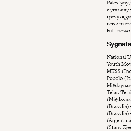
Palestyny,
wyrażamy z
i przysięg
ucisk naro
kulturowo
S
ygnata
National U
Youth Mov
MKSS (Indi
Popolo (It
Międzynar
Telar: Ter
(Międzyna
(Brazylia
(Brazylia)
(Argentina
(Stany Zje