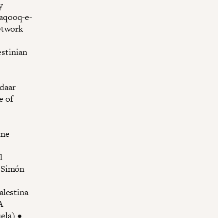
y
Haqooq-e-
etwork
stinian
daar
e of
une
l
o Simón
alestina
A
ela) •