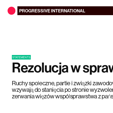
PROGRESSIVE
INTERNATIONAL
STATEMENTS
Rezolucja w spra
Ruchy społeczne, partie i związki zawod
wzywają do stanięcia po stronie wyzwolen
zerwania więzów współsprawstwa z pańs