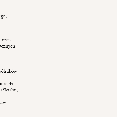
ego,
 oraz
dycznych
spólników
iura ds.
u Skarbu,
aby