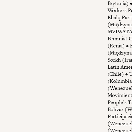
Brytania) 
Workers Pa
Khalq Part
(Międzyna
MVIWATA (
Feminist 
(Kenia) • 
(Międzynar
Sorkh (Ira
Latin Ameri
(Chile) • 
(Kolumbia
(Wenezuel
Movimiento
People’s T
Bolívar (W
Participac
(Wenezuela
(Wenezuela