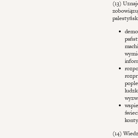
(13) Uznaj
zobowiązuj
palestyńsk
demon
państ
machi
wymie
infor
rozpo
rozpr
pople
ludzk
wyzwo
wspie
świec
konty
(14) Wiedz