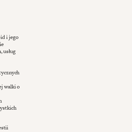
d i jego
ie
, usług
stycznych
j walki o
m
ystkich
stii