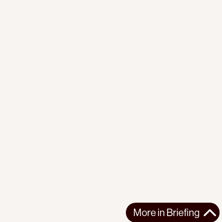
More in
Briefing