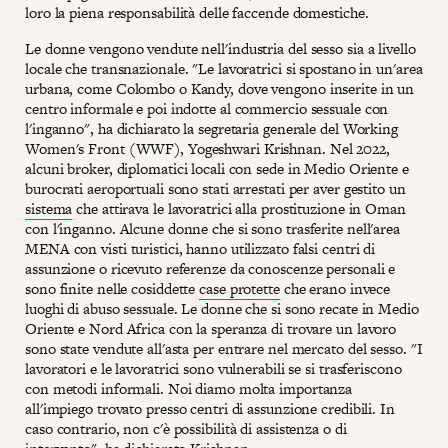
loro la piena responsabilità delle faccende domestiche.
Le donne vengono vendute nell'industria del sesso sia a livello
locale che transnazionale. "Le lavoratrici si spostano in un'area
urbana, come Colombo o Kandy, dove vengono inserite in un
centro informale e poi indotte al commercio sessuale con
l'inganno", ha dichiarato la segretaria generale del Working
Women's Front (WWF), Yogeshwari Krishnan. Nel 2022,
alcuni broker, diplomatici locali con sede in Medio Oriente e
burocrati aeroportuali sono stati arrestati per aver gestito un
sistema
che attirava le lavoratrici alla prostituzione in Oman
con l'inganno. Alcune donne che si sono trasferite nell'area
MENA con visti turistici, hanno utilizzato falsi centri di
assunzione o ricevuto referenze da conoscenze personali e
sono finite nelle cosiddette
case protette
che erano invece
luoghi di abuso sessuale. Le donne che si sono recate in Medio
Oriente e Nord Africa con la speranza di trovare un lavoro
sono state vendute all'asta per entrare nel mercato del sesso. "I
lavoratori e le lavoratrici sono vulnerabili se si trasferiscono
con metodi informali. Noi diamo molta importanza
all'impiego trovato presso centri di assunzione credibili. In
caso contrario, non c'è possibilità di assistenza o di