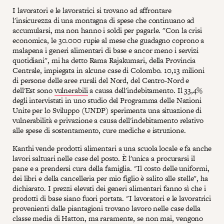
I lavoratori e le lavoratrici si trovano ad affrontare
l'insicurezza di una montagna di spese che continuano ad
accumularsi, ma non hanno i soldi per pagarle. "Con la crisi
economica, le 30.000 rupie al mese che guadagno coprono a
malapena i generi alimentari di base e ancor meno i servizi
quotidiani", mi ha detto Rama Rajakumari, della Provincia
Centrale, impiegata in alcune case di Colombo. 10,13 milioni
di persone delle aree rurali del Nord, del Centro-Nord e
dell'Est sono
vulnerabili
a causa dell'indebitamento. Il 33,4%
degli intervistati in uno studio del Programma delle Nazioni
Unite per lo Sviluppo (UNDP) sperimenta una situazione di
vulnerabilità e privazione a causa dell'indebitamento relativo
alle spese di sostentamento, cure mediche e istruzione.
Kanthi vende prodotti alimentari a una scuola locale e fa anche
lavori saltuari nelle case del posto. È l'unica a procurarsi il
pane e a prendersi cura della famiglia. "Il costo delle uniformi,
dei libri e della cancelleria per mio figlio è salito alle stelle", ha
dichiarato. I prezzi elevati dei generi alimentari fanno sì che i
prodotti di base siano fuori portata. "I lavoratori e le lavoratrici
provenienti dalle piantagioni trovano lavoro nelle case della
classe media di Hatton, ma raramente, se non mai, vengono