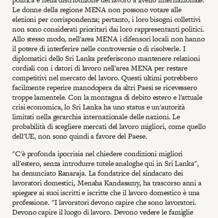
Le donne della regione MENA non possono votare alle
elezioni per corrispondenza; pertanto, i loro bisogni collettivi
non sono considerati prioritari dai loro rappresentanti politici.
Allo stesso modo, nell'area MENA i difensori locali non hanno
il potere di interferire nelle controversie o di risolverle. I
diplomatici dello Sri Lanka preferiscono mantenere relazioni
cordiali con i datori di lavoro nell'area MENA per restare
competitivi nel mercato del lavoro. Questi ultimi potrebbero
facilmente reperire manodopera da altri Paesi se ricevessero
troppe lamentele. Con la montagna di debito estero e l'attuale
crisi economica, lo Sri Lanka ha uno status e un'autorità
limitati nella gerarchia internazionale delle nazioni. Le
probabilità di scegliere mercati del lavoro migliori, come quello
dell'UE, non sono quindi a favore del Paese.
"C'è profonda ipocrisia nel chiedere condizioni migliori
all'estero, senza introdurre tutele analoghe qui in Sri Lanka",
ha denunciato Ranaraja. La fondatrice del sindacato dei
lavoratori domestici, Menaha Kandasamy, ha trascorso anni a
spiegare ai suoi iscritti e iscritte che il lavoro domestico è una
professione. "I lavoratori devono capire che sono lavoratori.
Devono capire il luogo di lavoro. Devono vedere le famiglie