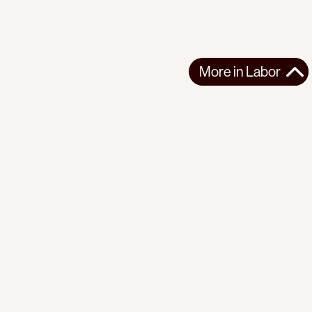
More in
Labor
More in
Labor
LATIN AMERICA
LABOR
2026-08-07