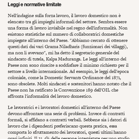
Leggi e normative limitate
Nell'indagine sulla forza lavoro, il lavoro domestico non è
elencato tra gli impieghi informali del settore. Sembra essere
una forma di lavoro invisibile nel regno dell'informalità. Non
esistono statistiche sul numero di collaboratrici domestiche
impiegate all'interno del Paese. "Abbiamo cercato di ottenere
questi dati dai vari Grama Niladharis (funzionari dei villaggi),
ma non li avevano", mi ha detto il segretario generale del
sindacato di tutela, Kalpa Maduranga. Le leggi all'interno del
Paese non sono riuscite a soddisfare il minimo richiesto per il
settore a livello internazionale. Ad esempio, le leggi dell'epoca
coloniale, come la Domestic Servants Ordinance del 1871,
sono obsolete. Molti sindacati e sostenitori hanno notato che il
Paese non ha ratificato la Convenzione 189 dell'OIL che
affronta l'informalità del lavoro domestico.
Le lavoratrici e i lavoratori domestici all'interno del Paese
devono affrontare una serie di problemi. Invece di contratti
formali, si affidano a contratti verbali. Sebbene sia i datori di
lavoro che i dipendenti preferiscano questa pratica, essa
comporta lo sfruttamento dei lavoratori, questi ultimi hanno
orari infiniti. Il 31,4% delle persone intervistate per uno studio