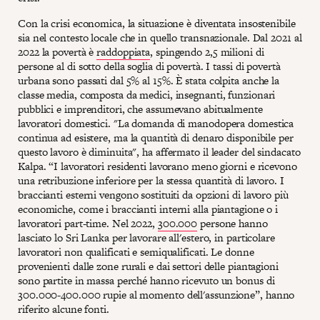
Con la crisi economica, la situazione è diventata insostenibile
sia nel contesto locale che in quello transnazionale. Dal 2021 al
2022 la povertà è
raddoppiata
, spingendo 2,5 milioni di
persone al di sotto della soglia di povertà. I tassi di povertà
urbana sono passati dal 5% al 15%. È stata colpita anche la
classe media, composta da medici, insegnanti, funzionari
pubblici e imprenditori, che assumevano abitualmente
lavoratori domestici. "La domanda di manodopera domestica
continua ad esistere, ma la quantità di denaro disponibile per
questo lavoro è diminuita", ha affermato il leader del sindacato
Kalpa. “I lavoratori residenti lavorano meno giorni e ricevono
una retribuzione inferiore per la stessa quantità di lavoro. I
braccianti esterni vengono sostituiti da opzioni di lavoro più
economiche, come i braccianti interni alla piantagione o i
lavoratori part-time. Nel 2022,
300.000
persone hanno
lasciato lo Sri Lanka per lavorare all'estero, in particolare
lavoratori non qualificati e semiqualificati. Le donne
provenienti dalle zone rurali e dai settori delle piantagioni
sono partite in massa perché hanno ricevuto un bonus di
300.000-400.000 rupie al momento dell'assunzione”, hanno
riferito alcune fonti.