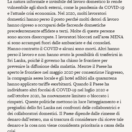
La natura informale e invisibile del lavoro domestico lo rende
vulnerabile agli shock esterni, come la pandemia da COVID-19
e l'attuale crisi economica. Nel 2020, molti lavoratori
domestici hanno perso il posto perché molti datori di lavoro
hanno ripreso a occuparsi delle faccende domestiche
precedentemente affidate a terzi. Molte di queste persone
sono ancora disoccupate. I lavoratori bloccati nell’area MENA
si sono accampati fuori dalle ambasciate e dai consolati.
Hanno contratto il COVID e alcuni sono morti. Altri hanno
perso il lavoro e non hanno avuto la possibilità di trasferirsi in
Sri Lanka, poiché il governo ha chiuso le frontiere per
prevenire la diffusione della malattia. Mentre il Paese ha
aperto le frontiere nel maggio 2020 per consentirne l'ingresso,
la compagnia aerea locale e gli hotel adibiti alla quarantena
hanno applicato tariffe esorbitanti. Quando il Paese ha
individuato altri focolai di COVID-19 nel luglio 2020 e
nell'ottobre 2020, ha nuovamente limitato o bloccato i
rimpatri. Queste politiche mettono in luce l'atteggiamento e i
pregiudizi dello Sri Lanka nei confronti delle collaboratrici e
dei collaboratori domestici. Il Paese dipende dalle rimesse di
denaro dall’estero, ma si trascura di considerare chi riceve tale
denaro e la cosa non viene considerata prioritaria a causa della
crisi.