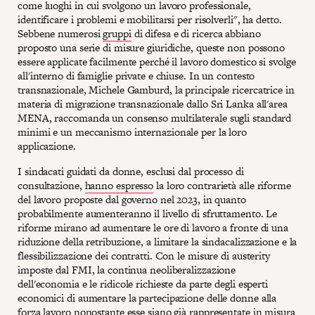
come luoghi in cui svolgono un lavoro professionale,
identificare i problemi e mobilitarsi per risolverli", ha detto.
Sebbene numerosi
gruppi
di difesa e di ricerca abbiano
proposto una serie di misure giuridiche, queste non possono
essere applicate facilmente perché il lavoro domestico si svolge
all'interno di famiglie private e chiuse. In un contesto
transnazionale, Michele Gamburd, la principale ricercatrice in
materia di migrazione transnazionale dallo Sri Lanka all'area
MENA, raccomanda un consenso multilaterale sugli standard
minimi e un meccanismo internazionale per la loro
applicazione.
I sindacati guidati da donne, esclusi dal processo di
consultazione,
hanno espresso
la loro contrarietà alle riforme
del lavoro proposte dal governo nel 2023, in quanto
probabilmente aumenteranno il livello di sfruttamento. Le
riforme mirano ad aumentare le ore di lavoro a fronte di una
riduzione della retribuzione, a limitare la sindacalizzazione e la
flessibilizzazione dei contratti. Con le misure di austerity
imposte dal FMI, la continua neoliberalizzazione
dell'economia e le ridicole richieste da parte degli esperti
economici di aumentare la partecipazione delle donne alla
forza lavoro nonostante esse siano già rappresentate in misura