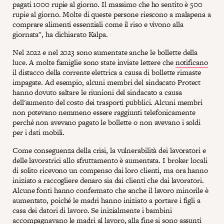
pagati 1000 rupie al giorno. Il massimo che ho sentito è 500
rupie al giorno. Molte di queste persone riescono a malapena a
comprare alimenti essenziali come il riso e vivono alla
giornata", ha dichiarato Kalpa.
Nel 2022 e nel 2023 sono aumentate anche le bollette della
luce. A molte famiglie sono state inviate lettere che
notificano
il distacco della corrente elettrica a causa di bollette rimaste
impagate. Ad esempio, alcuni membri del sindacato Protect
hanno dovuto saltare le riunioni del sindacato a causa
dell'aumento del costo dei trasporti pubblici. Alcuni membri
non potevano nemmeno essere raggiunti telefonicamente
perché non avevano pagato le bollette o non avevano i soldi
per i dati mobili.
Come conseguenza della crisi, la vulnerabilità dei lavoratori e
delle lavoratrici allo sfruttamento è aumentata. I broker locali
di solito ricevono un compenso dai loro clienti, ma ora hanno
iniziato a raccogliere denaro sia dai clienti che dai lavoratori.
Alcune fonti hanno confermato che anche il lavoro minorile è
aumentato, poiché le madri hanno iniziato a portare i figli a
casa dei datori di lavoro. Se inizialmente i bambini
accompagnavano le madri al lavoro, alla fine si sono assunti