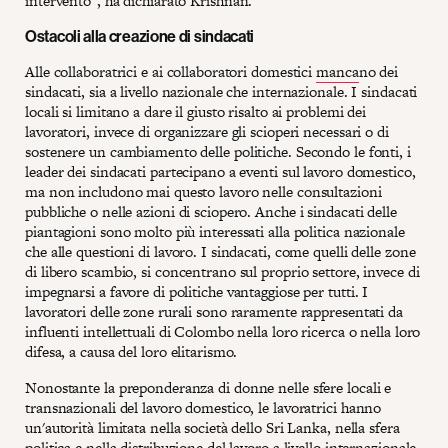
intervento", ha dichiarato Krishnan.
Ostacoli alla creazione di sindacati
Alle collaboratrici e ai collaboratori domestici
manca
no dei
sindacati, sia a livello nazionale che internazionale. I sindacati
locali si limitano a dare il giusto risalto ai problemi dei
lavoratori, invece di organizzare gli scioperi necessari o di
sostenere un cambiamento delle politiche. Secondo le fonti, i
leader dei sindacati partecipano a eventi sul lavoro domestico,
ma non includono mai questo lavoro nelle consultazioni
pubbliche o nelle azioni di sciopero. Anche i sindacati delle
piantagioni sono molto più interessati alla politica nazionale
che alle questioni di lavoro. I sindacati, come quelli delle zone
di libero scambio, si concentrano sul proprio settore, invece di
impegnarsi a favore di politiche vantaggiose per tutti. I
lavoratori delle zone rurali sono raramente rappresentati da
influenti intellettuali di Colombo nella loro ricerca o nella loro
difesa, a causa del loro elitarismo.
Nonostante la preponderanza di donne nelle sfere locali e
transnazionali del lavoro domestico, le lavoratrici hanno
un'autorità limitata nella società dello Sri Lanka, nella sfera
politica e nella distribuzione del lavoro a livello internazionale.