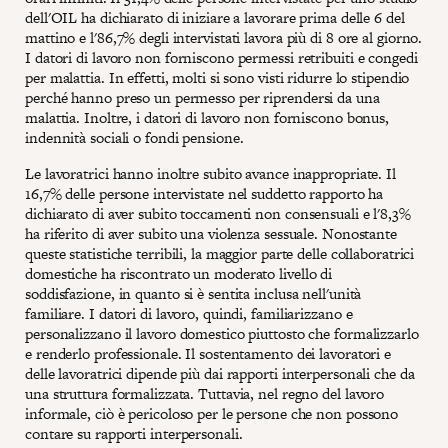
dell'OIL ha dichiarato di iniziare a lavorare prima delle 6 del
mattino e l'86,7% degli intervistati lavora più di 8 ore al giorno.
I datori di lavoro non forniscono permessi retribuiti e congedi
per malattia. In effetti, molti si sono visti ridurre lo stipendio
perché hanno preso un permesso per riprendersi da una
malattia. Inoltre, i datori di lavoro non forniscono bonus,
indennità sociali o fondi pensione.
Le lavoratrici hanno inoltre subito avance inappropriate. Il
16,7% delle persone intervistate nel suddetto rapporto ha
dichiarato di aver subito toccamenti non consensuali e l'8,3%
ha riferito di aver subito una violenza sessuale. Nonostante
queste statistiche terribili, la maggior parte delle collaboratrici
domestiche ha riscontrato un moderato livello di
soddisfazione, in quanto si è sentita inclusa nell'unità
familiare. I datori di lavoro, quindi, familiarizzano e
personalizzano il lavoro domestico piuttosto che formalizzarlo
e renderlo professionale. Il sostentamento dei lavoratori e
delle lavoratrici dipende più dai rapporti interpersonali che da
una struttura formalizzata. Tuttavia, nel regno del lavoro
informale, ciò è pericoloso per le persone che non possono
contare su rapporti interpersonali.