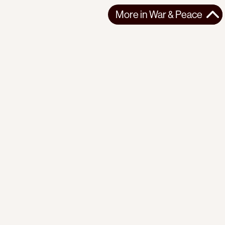
More in
War & Peace
More in
War & Peace
WEST ASIA
WAR & PEACE
2026-08-06
The Genocide of South Lebanon
Israel is systematically destroying southern Lebanon through
mass killings, displacement, ...