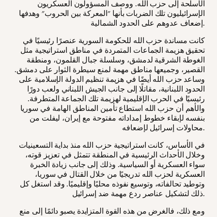
الأسلحة إلى حزب الله. ووصف المسؤولون العسكريون
الإسرائيليون تلك الضربات بأنها "المعركة بين الحروب" وهدفها
إضعاف عدوهم على الحدود الشمالية.
كانت مساندة حزب الله للحكومة السورية عنصرًا رئيسيًا في
تحقيق هزيمة الجماعات المتمردة في مناطق استراتيجية مثل
الغوطة الشرقية لدمشق، وسلسلة جبال القلمون، ومنطقة
القصير، وجميعها مناطق مهمة لمنع سيطرة الثوار على دمشق.
وساعد حزب الله أيضًا في هزيمة تنظيم الدولة الإسلامية على
الحدود اللبنانية، مقاتلًا إلى جانب الجيش اللبناني ولعب دورًا
رئيسيًا في الحرب الإقليمية لهزيمة تلك الجماعة المتطرفة.
والأهم أن حزب الله استطاع تأمين المناطق الهامة في سوريا
بنفسه لإبقاء خطوط إمداداته مفتوحة مع إيران، ليفلت من
محاولات إسرائيل لإضعافه.
في الأساس، كانت استراتيجية حزب الله منذ بداية التسعينيات
وخلال الأحداث الرئيسية في المنطقة تتمثل في تعزيز قوته،
سواء العسكرية أو السياسية. وذلك إلى جانب زيادة الخبرة
العسكرية لحزب الله تدريجيًا من خلال القتال في سوريا،
وتوطيد تحالفاته، وتوسيع نفوذه محليًا وإقليميًا. وقد استغل كل
ذلك لتشكيل عناصر ردع مهمة ضد إسرائيل.
ومع ذلك، فالغرض من هذه القوة المتزايدة يصبو دائمًا إلى منع