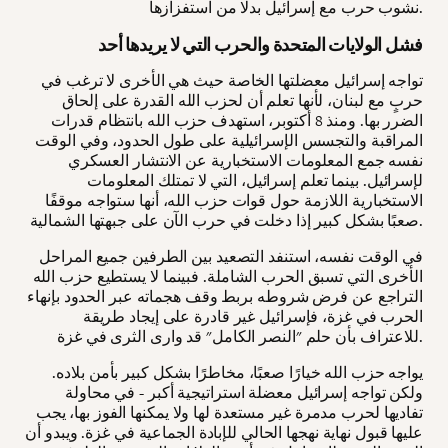
نشوب حرب مع إسرائيل بدلا من استفزازها.
فشل الولايات المتحدة والحرب التي لا يريدها أحد
تواجه إسرائيل معضلتها الخاصة حيث هي الأخرى لا ترغب في
حربٍ مع لبنان، لأنها تعلم أن لحزب الله القدرة على إلحاق
الضرر بها. ومنذ 8 أكتوبر، استهدف حزب الله بانتظام قدرات
المراقبة والتجسس الإسرائيلية على طول الحدود، وفي الوقت
نفسه جمع المعلومات الاستخبارية عن الانتشار العسكري
لإسرائيل. بينما تعلم إسرائيل، التي لا تمتلك المعلومات
الاستخبارية اللازمة حول قوات حزب الله، أنها ستواجه موقفًا
صعبًا بشكل كبير إذا دخلت في حرب الآن على جبهتها الشمالية.
في الوقت نفسه، استنفد التصعيد بين الطرفين جميع المراحل
الأخرى التي تسبق الحرب الشاملة. فبينما لا يستطيع حزب الله
التراجع عن فرض شروطه بربط وقف هجماته عبر الحدود بإنهاء
الحرب في غزة، فإسرائيل غير قادرة على إيجاد طريقة
للاعتراف بأن حلم "النصر الكامل" قد وارى الثرى في غزة.
يواجه حزب الله خيارًا صعبًا، مخاطرًا بشكل كبير بأمن بلاده.
ولكن تواجه إسرائيل معضلة استراتيجية أكبر - في محاولة
تفاديها لحرب مدمرة غير مستعدة لها ولا يمكنها الفوز بها، يجب
عليها قبول نهاية نهجها الحالي للإبادة الجماعية في غزة. ويبدو أن