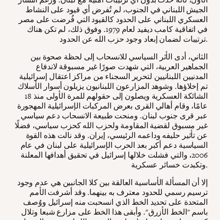
الجيش اللبناني في الجنوب، لم تُفرض أي قيود على النشاط
العسكري اللبناني على الحدود كالقيود التي فُرضت على مصر
في اتفاقية كامب ديفيد لعام 1979. وفوق ذلك، لم تكن هناك
ترتيبات لضمان إبعاد وجود حزب الله عن الحدود.
الثاني، أدى الأثر السياسي للانسحاب إلى لحظة صحوة بين
الجماهير العربية، التي شهدت صورًا غير مسبوقة لاندفاع
المدنيين اللبنانيين لتحرير السجناء من مراكز اعتقال إسرائيلية
تم إخلاؤها. وشوهد المزارعون اللبنانيون يزيلون أسوار الأسلاك
الشائكة العسكرية ويصلون إلى حقولهم للمرة الأولى منذ 18
عامًا، وقام أهالي القرى بعرض المركبات الإسرائيلية المهجورة
عبر قرى جنوب لبنان. ومنحت طبيعة الانسحاب دعم سياسي
غير مسبوق لقضية المقاومة ولحزب الله كحزب سياسي، فضلًا
عن تأثير حليفه وداعمه الرئيسي، إيران. وقد نالت هذه القوة
السياسية دعم أكبر بعد الحرب الإسرائيلية على لبنان في عام
2006، والتي فشلت خلالها إسرائيل في تحقيق أهدافها المعلنة
وتكبدت خسائر عسكرية.
إلا أن المسألة الأساسية العالقة بين كلا الجانبين هي عدم وجود
ترسيم رسمي للحدود معترف به بينهما. وقد أشرفت الأمم
المتحدة على تحديد الخط الذي انسحبت منه إسرائيل ووُصف
باسم "الخط الأزرق". وأبقى هذا الخط على مزارع شبعا وتلال