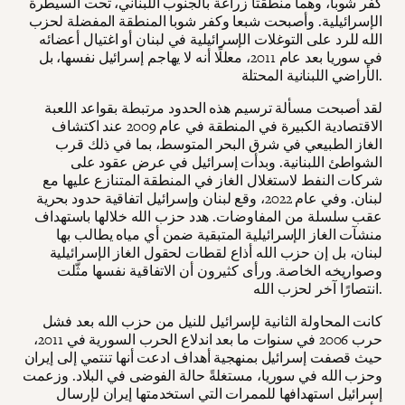
كفر شوبا، وهما منطقتا زراعة بالجنوب اللبناني، تحت السيطرة
الإسرائيلية. وأصبحت شبعا وكفر شوبا المنطقة المفضلة لحزب
الله للرد على التوغلات الإسرائيلية في لبنان أو اغتيال أعضائه
في سوريا بعد عام 2011، معللًا أنه لا يهاجم إسرائيل نفسها، بل
الأراضي اللبنانية المحتلة.
لقد أصبحت مسألة ترسيم هذه الحدود مرتبطة بقواعد اللعبة
الاقتصادية الكبيرة في المنطقة في عام 2009 عند اكتشاف
الغاز الطبيعي في شرق البحر المتوسط، بما في ذلك قرب
الشواطئ اللبنانية. وبدأت إسرائيل في عرض عقود على
شركات النفط لاستغلال الغاز في المنطقة المتنازع عليها مع
لبنان. وفي عام 2022، وقع لبنان وإسرائيل اتفاقية حدود بحرية
عقب سلسلة من المفاوضات. هدد حزب الله خلالها باستهداف
منشآت الغاز الإسرائيلية المتبقية ضمن أي مياه يطالب بها
لبنان، بل إن حزب الله أذاع لقطات لحقول الغاز الإسرائيلية
وصواريخه الخاصة. ورأى كثيرون أن الاتفاقية نفسها مثّلت
انتصارًا آخر لحزب الله.
كانت المحاولة الثانية لإسرائيل للنيل من حزب الله بعد فشل
حرب 2006 في سنوات ما بعد اندلاع الحرب السورية في 2011،
حيث قصفت إسرائيل بمنهجية أهداف ادعت أنها تنتمي إلى إيران
وحزب الله في سوريا، مستغلةً حالة الفوضى في البلاد. وزعمت
إسرائيل استهدافها للممرات التي استخدمتها إيران لإرسال