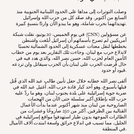
وصلت التوترات إلى مداها على الحدود اللبنانية الجنوبية منذ
السابع من أكتوبر. وقد صعّد كل من حزب الله وإسرائيل
تهديداتهما بحرب شاملة، وهو ما يبدو الآن واردًا بنسبةٍ كبيرة.
في يوم الخميس، 20 يونيو، نقلت شبكة (CNN) عن مسؤولين
أمريكيين لم تصرح بأسمائهم أن إسرائيل أبلغت واشنطن
بخططها لنقل معدات عسكرية إلى الحدود الشمالية تحسبًا
لاندلاع حرب مع لبنان. وجاءت تلك التقارير بعد يوم من خطاب
الأمين العام لحزب الله، حسن نصر الله، والذي هدد فيه في
حال فُرضت الحرب على لبنان بأن الحزب سيقاتل ولن تردعه
قيود أو حدود.
ألقى نصر الله خطابه خلال حفل تأبين طالب عبد الله الذي قُتل
قبلها بأسبوع، وهو أحد كبار قادة حزب الله. اُغتيل عبد الله في
ضربة جوية إسرائيلية على بلدة بجنوب لبنان، وهو ما ردَّ عليه
حزب الله بإطلاق أكبر سلسلة حتى الآن من الهجمات
الصاروخية من لبنان منذ شهر أكتوبر عندما بدأت الأعمال
القتالية بين الطرفين. أكثر من 250 صاروخًا وعشرات من
الطائرات الموجهة بدون طيار استهدفوا مواقع إسرائيلية في
الجليل، مما تسبب في اندلاع حرائق واسعة امتدت آلاف الأميال
في المنطقة.