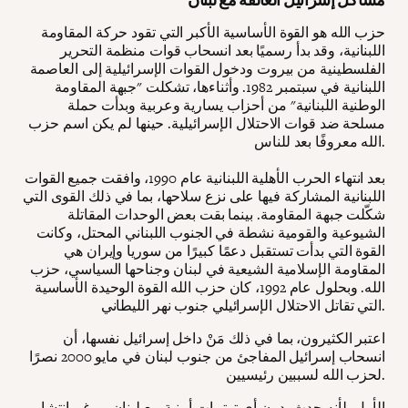
حزب الله هو القوة الأساسية الأكبر التي تقود حركة المقاومة
اللبنانية، وقد بدأ رسميًا بعد انسحاب قوات منظمة التحرير
الفلسطينية من بيروت ودخول القوات الإسرائيلية إلى العاصمة
اللبنانية في سبتمبر 1982. وأثناءها، تشكلت "جبهة المقاومة
الوطنية اللبنانية" من أحزاب يسارية وعربية وبدأت حملة
مسلحة ضد قوات الاحتلال الإسرائيلية. حينها لم يكن اسم حزب
الله معروفًا بعد للناس.
بعد انتهاء الحرب الأهلية اللبنانية عام 1990، وافقت جميع القوات
اللبنانية المشاركة فيها على نزع سلاحها، بما في ذلك القوى التي
شكّلت جبهة المقاومة. بينما بقت بعض الوحدات المقاتلة
الشيوعية والقومية نشطة في الجنوب اللبناني المحتل، وكانت
القوة التي بدأت تستقبل دعمًا كبيرًا من سوريا وإيران هي
المقاومة الإسلامية الشيعية في لبنان وجناحها السياسي، حزب
الله. وبحلول عام 1992، كان حزب الله القوة الوحيدة الأساسية
التي تقاتل الاحتلال الإسرائيلي جنوب نهر الليطاني.
اعتبر الكثيرون، بما في ذلك مَنْ داخل إسرائيل نفسها، أن
انسحاب إسرائيل المفاجئ من جنوب لبنان في مايو 2000 نصرًا
لحزب الله لسببين رئيسيين.
الأول، لأنه حدث بدون أي ترتيبات أمنية مع لبنان. ورغم انتشار