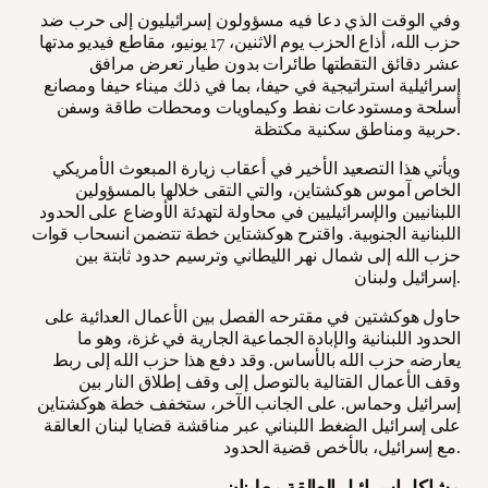
وفي الوقت الذي دعا فيه مسؤولون إسرائيليون إلى حرب ضد
حزب الله، أذاع الحزب يوم الاثنين، 17 يونيو، مقاطع فيديو مدتها
عشر دقائق التقطتها طائرات بدون طيار تعرض مرافق
إسرائيلية استراتيجية في حيفا، بما في ذلك ميناء حيفا ومصانع
أسلحة ومستودعات نفط وكيماويات ومحطات طاقة وسفن
حربية ومناطق سكنية مكتظة.
ويأتي هذا التصعيد الأخير في أعقاب زيارة المبعوث الأمريكي
الخاص آموس هوكشتاين، والتي التقى خلالها بالمسؤولين
اللبنانيين والإسرائيليين في محاولة لتهدئة الأوضاع على الحدود
اللبنانية الجنوبية. واقترح هوكشتاين خطة تتضمن انسحاب قوات
حزب الله إلى شمال نهر الليطاني وترسيم حدود ثابتة بين
إسرائيل ولبنان.
حاول هوكشتين في مقترحه الفصل بين الأعمال العدائية على
الحدود اللبنانية والإبادة الجماعية الجارية في غزة، وهو ما
يعارضه حزب الله بالأساس. وقد دفع هذا حزب الله إلى ربط
وقف الأعمال القتالية بالتوصل إلى وقف إطلاق النار بين
إسرائيل وحماس. على الجانب الآخر، ستخفف خطة هوكشتاين
على إسرائيل الضغط اللبناني عبر مناقشة قضايا لبنان العالقة
مع إسرائيل، بالأخص قضية الحدود.
مشاكل إسرائيل العالقة مع لبنان