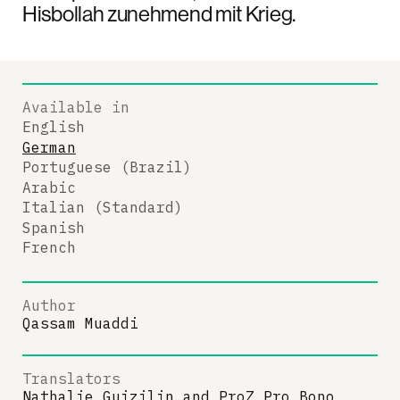
Hisbollah zunehmend mit Krieg.
Available in
English
German
Portuguese (Brazil)
Arabic
Italian (Standard)
Spanish
French
Author
Qassam Muaddi
Translators
Nathalie Guizilin
and
ProZ Pro Bono