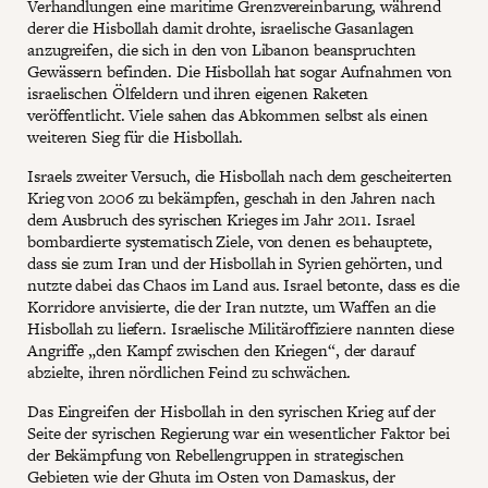
Verhandlungen eine maritime Grenzvereinbarung, während
derer die Hisbollah damit drohte, israelische Gasanlagen
anzugreifen, die sich in den von Libanon beanspruchten
Gewässern befinden. Die Hisbollah hat sogar Aufnahmen von
israelischen Ölfeldern und ihren eigenen Raketen
veröffentlicht. Viele sahen das Abkommen selbst als einen
weiteren Sieg für die Hisbollah.
Israels zweiter Versuch, die Hisbollah nach dem gescheiterten
Krieg von 2006 zu bekämpfen, geschah in den Jahren nach
dem Ausbruch des syrischen Krieges im Jahr 2011. Israel
bombardierte systematisch Ziele, von denen es behauptete,
dass sie zum Iran und der Hisbollah in Syrien gehörten, und
nutzte dabei das Chaos im Land aus. Israel betonte, dass es die
Korridore anvisierte, die der Iran nutzte, um Waffen an die
Hisbollah zu liefern. Israelische Militäroffiziere nannten diese
Angriffe „den Kampf zwischen den Kriegen“, der darauf
abzielte, ihren nördlichen Feind zu schwächen.
Das Eingreifen der Hisbollah in den syrischen Krieg auf der
Seite der syrischen Regierung war ein wesentlicher Faktor bei
der Bekämpfung von Rebellengruppen in strategischen
Gebieten wie der Ghuta im Osten von Damaskus, der