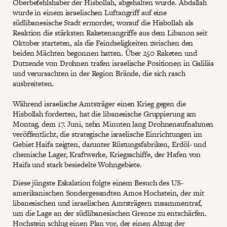
Oberbefehlshaber der Hisbollah, abgehalten wurde. Abdallah
wurde in einem israelischen Luftangriff auf eine
südlibanesische Stadt ermordet, worauf die Hisbollah als
Reaktion die stärksten Raketenangriffe aus dem Libanon seit
Oktober starteten, als die Feindseligkeiten zwischen den
beiden Mächten begonnen hatten. Über 250 Raketen und
Dutzende von Drohnen trafen israelische Positionen in Galiläa
und verursachten in der Region Brände, die sich rasch
ausbreiteten.
Während israelische Amtsträger einen Krieg gegen die
Hisbollah forderten, hat die libanesische Gruppierung am
Montag, dem 17. Juni, zehn Minuten lang Drohnenaufnahmen
veröffentlicht, die strategische israelische Einrichtungen im
Gebiet Haifa zeigten, darunter Rüstungsfabriken, Erdöl- und
chemische Lager, Kraftwerke, Kriegsschiffe, der Hafen von
Haifa und stark besiedelte Wohngebiete.
Diese jüngste Eskalation folgte einem Besuch des US-
amerikanischen Sondergesandten Amos Hochstein, der mit
libanesischen und israelischen Amtsträgern zusammentraf,
um die Lage an der südlibanesischen Grenze zu entschärfen.
Hochstein schlug einen Plan vor, der einen Abzug der