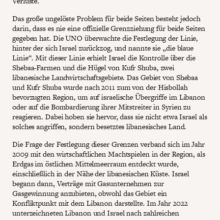
Verluste.
Das große ungelöste Problem für beide Seiten besteht jedoch
darin, dass es nie eine offizielle Grenzziehung für beide Seiten
gegeben hat. Die UNO überwachte die Festlegung der Linie,
hinter der sich Israel zurückzog, und nannte sie „die blaue
Linie“. Mit dieser Linie erhielt Israel die Kontrolle über die
Shebaa-Farmen und die Hügel von Kufr Shuba, zwei
libanesische Landwirtschaftsgebiete. Das Gebiet von Shebaa
und Kufr Shuba wurde nach 2011 zum von der Hisbollah
bevorzugten Region, um auf israelische Übergriffe im Libanon
oder auf die Bombardierung ihrer Mitstreiter in Syrien zu
reagieren. Dabei hoben sie hervor, dass sie nicht etwa Israel als
solches angriffen, sondern besetztes libanesisches Land.
Die Frage der Festlegung dieser Grenzen verband sich im Jahr
2009 mit den wirtschaftlichen Machtspielen in der Region, als
Erdgas im östlichen Mittelmeerraum entdeckt wurde,
einschließlich in der Nähe der libanesischen Küste. Israel
begann dann, Verträge mit Gasunternehmen zur
Gasgewinnung anzubieten, obwohl das Gebiet ein
Konfliktpunkt mit dem Libanon darstellte. Im Jahr 2022
unterzeichneten Libanon und Israel nach zahlreichen