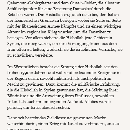
Qalamoun-Gebirgskette und dem Quseir-Gebiet, die allesamt
Schlüsselpunkte für eine Besetzung Damaskus' durch die
Rebellen waren. Die Hisbollah trug auch dazu bei, den Isil an
der libanesischen Grenze zu besiegen, wobei sie Seite an Seite
mit der libanesischen Armee kämpfte und zu einem wichtigen
Akteur im regionalen Krieg wurden, um die Fanatiker zu
besiegen. Vor allem sicherte die Hisbollah jene Gebiete in
Syrien, die nötig waren, um ihre Versorgungslinien aus dem
Iran offen zu halten, wodurch sie die israelischen Versuche, sie
zu schwächen, vereitelte.
Im Wesentlichen besteht die Strategie der Hisbollah seit den
frühen 1990er Jahren und während bedeutender Ereignisse in
der Region darin, sowohl militärisch als auch politisch an
Macht zu gewinnen. Dazu kommt die militärische Erfahrung,
die die Hisbollah in Syrien gewonnen hat, die Stärkung ihrer
Bündnisse und die Ausweitung ihres Einflusses, sowohl im
Inland als auch im umliegenden Ausland. All dies wurde
genutzt, um Israel abzuschrecken.
Dennoch besteht das Ziel dieser neugewonnen Macht
weiterhin darin, einen Krieg mit Israel zu verhindern, anstatt
ihn zu provozieren.