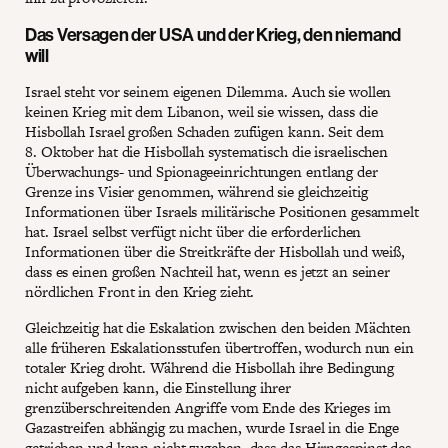
Das Versagen der USA und der Krieg, den niemand
will
Israel steht vor seinem eigenen Dilemma. Auch sie wollen
keinen Krieg mit dem Libanon, weil sie wissen, dass die
Hisbollah Israel großen Schaden zufügen kann. Seit dem
8. Oktober hat die Hisbollah systematisch die israelischen
Überwachungs- und Spionageeinrichtungen entlang der
Grenze ins Visier genommen, während sie gleichzeitig
Informationen über Israels militärische Positionen gesammelt
hat. Israel selbst verfügt nicht über die erforderlichen
Informationen über die Streitkräfte der Hisbollah und weiß,
dass es einen großen Nachteil hat, wenn es jetzt an seiner
nördlichen Front in den Krieg zieht.
Gleichzeitig hat die Eskalation zwischen den beiden Mächten
alle früheren Eskalationsstufen übertroffen, wodurch nun ein
totaler Krieg droht. Während die Hisbollah ihre Bedingung
nicht aufgeben kann, die Einstellung ihrer
grenzüberschreitenden Angriffe vom Ende des Krieges im
Gazastreifen abhängig zu machen, wurde Israel in die Enge
getrieben und kann nicht zugeben, dass das Hirngespinst des