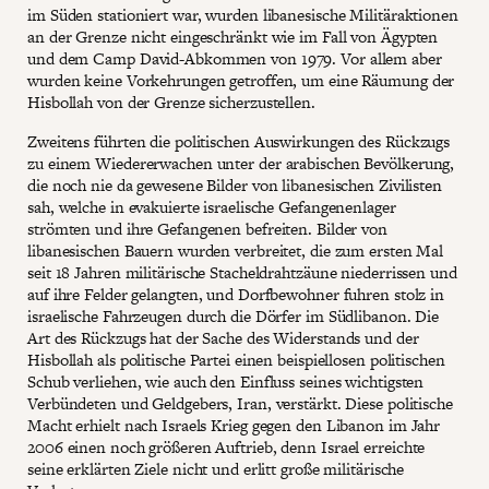
im Süden stationiert war, wurden libanesische Militäraktionen
an der Grenze nicht eingeschränkt wie im Fall von Ägypten
und dem Camp David-Abkommen von 1979. Vor allem aber
wurden keine Vorkehrungen getroffen, um eine Räumung der
Hisbollah von der Grenze sicherzustellen.
Zweitens führten die politischen Auswirkungen des Rückzugs
zu einem Wiedererwachen unter der arabischen Bevölkerung,
die noch nie da gewesene Bilder von libanesischen Zivilisten
sah, welche in evakuierte israelische Gefangenenlager
strömten und ihre Gefangenen befreiten. Bilder von
libanesischen Bauern wurden verbreitet, die zum ersten Mal
seit 18 Jahren militärische Stacheldrahtzäune niederrissen und
auf ihre Felder gelangten, und Dorfbewohner fuhren stolz in
israelische Fahrzeugen durch die Dörfer im Südlibanon. Die
Art des Rückzugs hat der Sache des Widerstands und der
Hisbollah als politische Partei einen beispiellosen politischen
Schub verliehen, wie auch den Einfluss seines wichtigsten
Verbündeten und Geldgebers, Iran, verstärkt. Diese politische
Macht erhielt nach Israels Krieg gegen den Libanon im Jahr
2006 einen noch größeren Auftrieb, denn Israel erreichte
seine erklärten Ziele nicht und erlitt große militärische