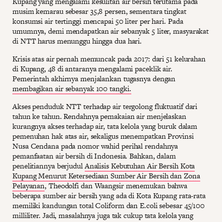
Kupang yang mengalami kesulitan air bersih terutama pada
musim kemarau sebesar 35,8 persen, sementara tingkat
konsumsi air tertinggi mencapai 50 liter per hari. Pada
umumnya, demi mendapatkan air sebanyak 5 liter, masyarakat
di NTT harus menunggu hingga dua hari.
Krisis atas air pernah memuncak pada 2017: dari 51 kelurahan
di Kupang, 48 di antaranya mengalami paceklik air.
Pemerintah akhirnya menjalankan tugasnya dengan
membagikan air sebanyak 100 tangki.
Akses penduduk NTT terhadap air tergolong fluktuatif dari
tahun ke tahun. Rendahnya pemakaian air menjelaskan
kurangnya akses terhadap air, tata kelola yang buruk dalam
pemenuhan hak atas air, sekaligus menempatkan Provinsi
Nusa Cendana pada nomor wahid perihal rendahnya
pemanfaatan air bersih di Indonesia. Bahkan, dalam
penelitiannya berjudul
Analisis Kebutuhan Air Bersih Kota
Kupang Menurut Ketersediaan Sumber Air Bersih dan Zona
Pelayanan
, Theodolfi dan Waangsir menemukan bahwa
beberapa sumber air bersih yang ada di Kota Kupang rata-rata
memiliki kandungan total Coliform dan E.coli sebesar 45/100
milliliter. Jadi, masalahnya juga tak cukup tata kelola yang