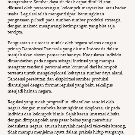
mengatakan: Sumber daya air tidak dapat dimiliki atau
dikuasai oleh perseorangan, kelompok masyarakat, atau badan
usaha. Legislasi telah mengantisipasi kemungkinan
penguasaan pribadi pada sumber-sumber produksi strategis,
dengan maksud mengurangi ketimpangan yang bisa saja
tercipta.
Penguasaan air secara mutlak oleh negara selaras dengan
prinsip Demokrasi Pancasila yang dianut Indonesia dalam
menjalankan sistem pemerintahannya. Kedaulatan individu
dimandatkan pada negara sebagai institusi yang mampu
mengatur tendensi personal atau komunal dari kelompok
tertentu untuk mengeksplorasi kekayaan sumber daya alami.
Tendensi perebutan dan eksploitasi sumber produksi
diantisipasi dengan format regulasi yang baku sekaligus
menjadi haluan negara.
Regulasi yang sudah progresif ini dibatalkan sendiri oleh
negara dengan membuka kemungkinan eksplorasi air pada
individu dan kelompok bisnis. Sejak keran investasi dibuka
dengan ditopang oleh arus pasar bebas yang meredusir
kedaulatan negara, aturan hanyalah menjadi teks-teks kosong,
tidak mampu menjelma nyata dalam praksis hidup warganya.