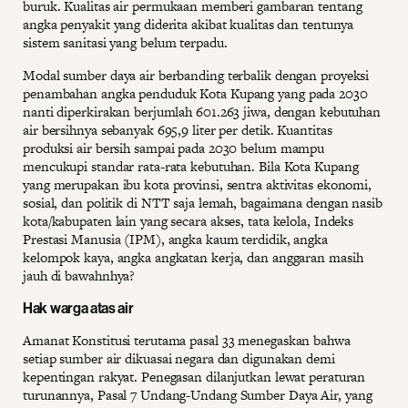
buruk. Kualitas air permukaan memberi gambaran tentang
angka penyakit yang diderita akibat kualitas dan tentunya
sistem sanitasi yang belum terpadu.
Modal sumber daya air berbanding terbalik dengan proyeksi
penambahan angka penduduk Kota Kupang yang pada 2030
nanti diperkirakan berjumlah 601.263 jiwa, dengan kebutuhan
air bersihnya sebanyak 695,9 liter per detik. Kuantitas
produksi air bersih sampai pada 2030 belum mampu
mencukupi standar rata-rata kebutuhan. Bila Kota Kupang
yang merupakan ibu kota provinsi, sentra aktivitas ekonomi,
sosial, dan politik di NTT saja lemah, bagaimana dengan nasib
kota/kabupaten lain yang secara akses, tata kelola, Indeks
Prestasi Manusia (IPM), angka kaum terdidik, angka
kelompok kaya, angka angkatan kerja, dan anggaran masih
jauh di bawahnhya?
Hak warga atas air
Amanat Konstitusi terutama pasal 33 menegaskan bahwa
setiap sumber air dikuasai negara dan digunakan demi
kepentingan rakyat. Penegasan dilanjutkan lewat peraturan
turunannya, Pasal 7 Undang-Undang Sumber Daya Air, yang