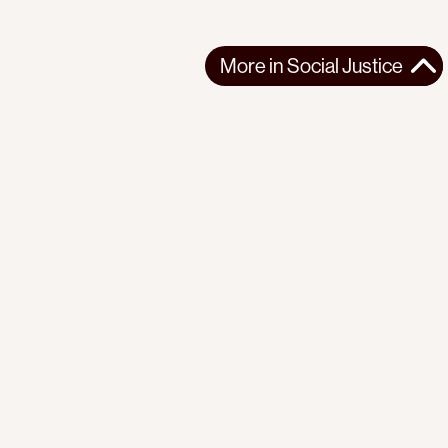
More in
Social Justice
More in
Social Justice
AFRICA
SOCIAL JUSTICE
2026-03-13
Reflections on seven years of organizing with the Mathare
Social Justice Centre