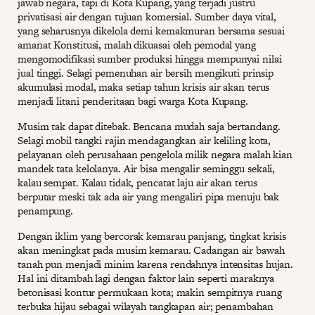
jawab negara, tapi di Kota Kupang, yang terjadi justru
privatisasi air dengan tujuan komersial. Sumber daya vital,
yang seharusnya dikelola demi kemakmuran bersama sesuai
amanat Konstitusi, malah dikuasai oleh pemodal yang
mengomodifikasi sumber produksi hingga mempunyai nilai
jual tinggi. Selagi pemenuhan air bersih mengikuti prinsip
akumulasi modal, maka setiap tahun krisis air akan terus
menjadi litani penderitaan bagi warga Kota Kupang.
Musim tak dapat ditebak. Bencana mudah saja bertandang.
Selagi mobil tangki rajin mendagangkan air keliling kota,
pelayanan oleh perusahaan pengelola milik negara malah kian
mandek tata kelolanya. Air bisa mengalir seminggu sekali,
kalau sempat. Kalau tidak, pencatat laju air akan terus
berputar meski tak ada air yang mengaliri pipa menuju bak
penampung.
Dengan iklim yang bercorak kemarau panjang, tingkat krisis
akan meningkat pada musim kemarau. Cadangan air bawah
tanah pun menjadi minim karena rendahnya intensitas hujan.
Hal ini ditambah lagi dengan faktor lain seperti maraknya
betonisasi kontur permukaan kota; makin sempitnya ruang
terbuka hijau sebagai wilayah tangkapan air; penambahan