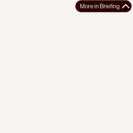
More in
Briefing
More in
Briefing
GLOBAL
BRIEFING
2026-08-07
PI Briefing | No. 23 | The Earth Beneath Us
The fires are here. So are the technologies of transition. What
is missing is power over i...