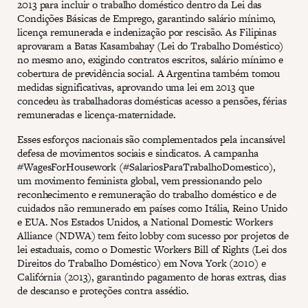
2013 para incluir o trabalho doméstico dentro da Lei das
Condições Básicas de Emprego, garantindo salário mínimo,
licença remunerada e indenização por rescisão. As Filipinas
aprovaram a Batas Kasambahay (Lei do Trabalho Doméstico)
no mesmo ano, exigindo contratos escritos, salário mínimo e
cobertura de previdência social. A Argentina também tomou
medidas significativas, aprovando uma lei em 2013 que
concedeu às trabalhadoras domésticas acesso a pensões, férias
remuneradas e licença-maternidade.
Esses esforços nacionais são complementados pela incansável
defesa de movimentos sociais e sindicatos. A campanha
#WagesForHousework (#SalariosParaTrabalhoDomestico),
um movimento feminista global, vem pressionando pelo
reconhecimento e remuneração do trabalho doméstico e de
cuidados não remunerado em países como Itália, Reino Unido
e EUA. Nos Estados Unidos, a National Domestic Workers
Alliance (NDWA) tem feito lobby com sucesso por projetos de
lei estaduais, como o Domestic Workers Bill of Rights (Lei dos
Direitos do Trabalho Doméstico) em Nova York (2010) e
Califórnia (2013), garantindo pagamento de horas extras, dias
de descanso e proteções contra assédio.