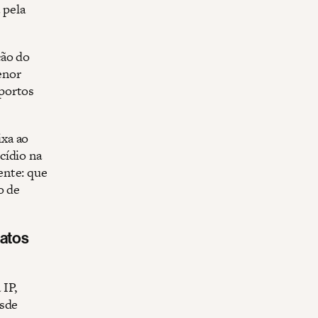
 pela
ção do
enor
portos
ixa ao
cídio na
ente: que
o de
jatos
 IP,
esde