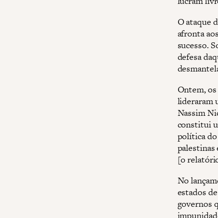
lucram livr
O ataque d
afronta ao
sucesso. S
defesa daq
desmantela
Ontem, os 
lideraram 
Nassim Nic
constitui 
política d
palestinas
[o relatór
No lançame
estados de
governos q
impunidad