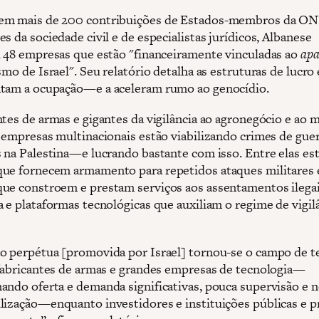
em mais de 200 contribuições de Estados-membros da ON
s da sociedade civil e de especialistas jurídicos, Albanese
u 48 empresas que estão "financeiramente vinculadas ao
apa
smo de Israel". Seu relatório detalha as estruturas de lucro
tam a ocupação—e a aceleram rumo ao genocídio.
ntes de armas e gigantes da vigilância ao agronegócio e ao 
, empresas multinacionais estão viabilizando crimes de gue
s na Palestina—e lucrando bastante com isso. Entre elas es
ue fornecem armamento para repetidos ataques militares
ue constroem e prestam serviços aos assentamentos ilegai
a e plataformas tecnológicas que auxiliam o regime de vigil
o perpétua [promovida por Israel] tornou-se o campo de t
 fabricantes de armas e grandes empresas de tecnologia—
ando oferta e demanda significativas, pouca supervisão e
lização—enquanto investidores e instituições públicas e p