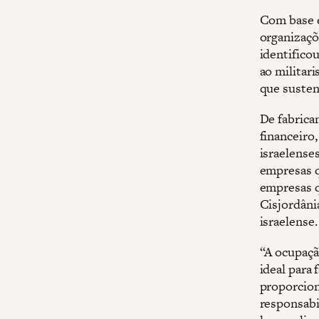
Com base 
organizaçõe
identifico
ao militari
que susten
De fabrica
financeiro
israelense
empresas q
empresas q
Cisjordâni
israelense.
“A ocupaçã
ideal para
proporcion
responsabi