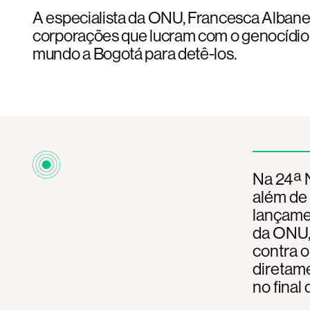
A especialista da ONU, Francesca Albane
corporações que lucram com o genocídi
mundo a Bogotá para detê-los.
Na 24ª N
além de 
lançamen
da ONU,
contra o
diretame
no final