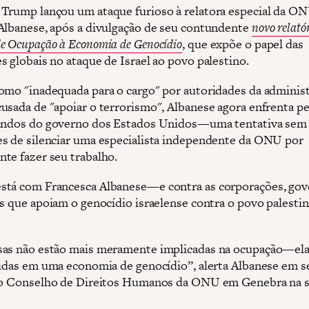
Trump lançou um ataque furioso à relatora especial da ON
Albanese, após a divulgação de seu contundente
novo relató
e Ocupação à Economia de Genocídio
, que expõe o papel das
s globais no ataque de Israel ao povo palestino.
omo "inadequada para o cargo" por autoridades da adminis
usada de "apoiar o terrorismo", Albanese agora enfrenta p
vindos do governo dos Estados Unidos—uma tentativa sem
s de silenciar uma especialista independente da ONU por
te fazer seu trabalho.
tá com Francesca Albanese—e contra as corporações, gov
es que apoiam o genocídio israelense contra o povo palesti
sas não estão mais meramente implicadas na ocupação—el
ridas em uma economia de genocídio”, alerta Albanese em s
 ao Conselho de Direitos Humanos da ONU em Genebra na 