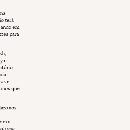
uma
o terá
izando em
tes para
sh,
y e
atório
mia
nos e
tamos que
laro aos
com a
próxima