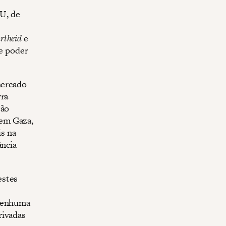
U, de
rtheid
e
 e poder
mercado
rra
tão
 em Gaza,
s na
ância
estes
 nenhuma
rivadas