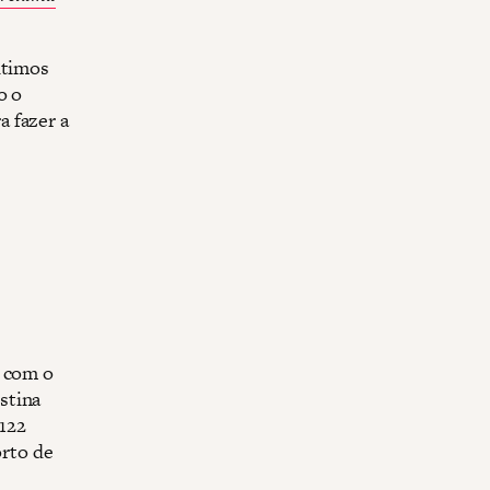
ltimos
o o
 fazer a
s com o
stina
122
orto de