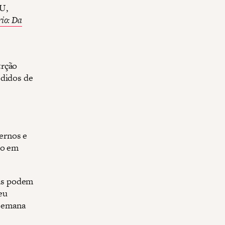
U,
rio: Da
trção
edidos de
ernos e
no em
as podem
eu
semana