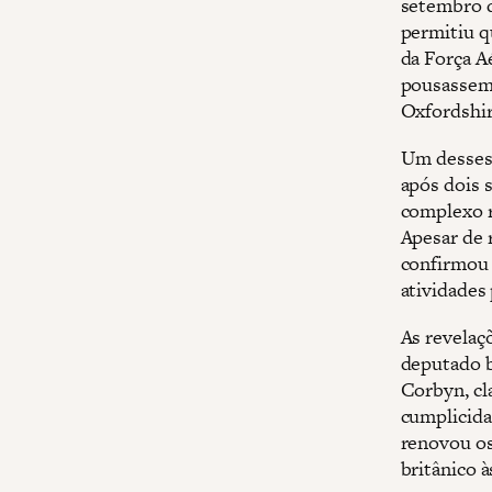
setembro d
permitiu q
da Força A
pousassem
Oxfordshir
Um desses 
após dois 
complexo r
Apesar de 
confirmou 
atividades
As revelaçõ
deputado b
Corbyn, cl
cumplicida
renovou os
britânico à