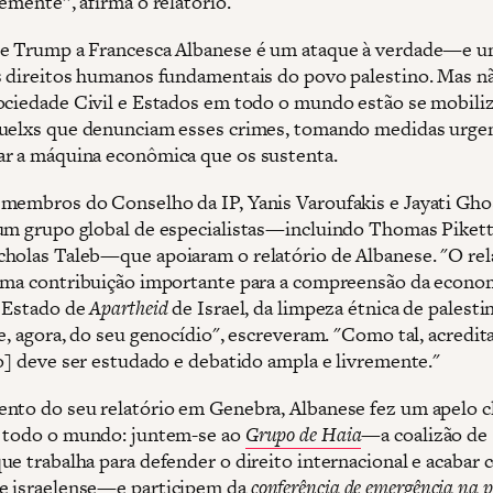
emente”, afirma o relatório.
e Trump a Francesca Albanese é um ataque à verdade—e 
s direitos humanos fundamentais do povo palestino. Mas nã
ociedade Civil e Estados em todo o mundo estão se mobil
uelxs que denunciam esses crimes, tomando medidas urgen
r a máquina econômica que os sustenta.
membros do Conselho da IP, Yanis Varoufakis e Jayati Gho
um grupo global de especialistas—incluindo Thomas Pikett
holas Taleb—que apoiaram o relatório de Albanese. "O rel
uma contribuição importante para a compreensão da econo
o Estado de
Apartheid
de Israel, da limpeza étnica de palesti
 e, agora, do seu genocídio", escreveram. "Como tal, acredi
io] deve ser estudado e debatido ampla e livremente."
nto do seu relatório em Genebra, Albanese fez um apelo c
 todo o mundo: juntem-se ao
Grupo de Haia
—a coalizão de
ue trabalha para defender o direito internacional e acabar 
e israelense—e participem da
conferência de emergência na 