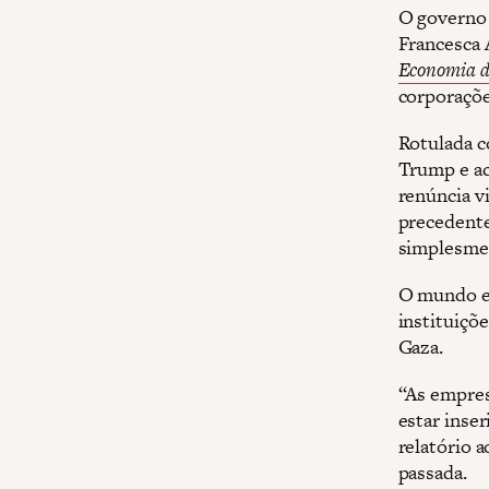
O governo 
Francesca 
Economia d
corporaçõe
Rotulada c
Trump e ac
renúncia 
precedente
simplesmen
O mundo es
instituiçõ
Gaza.
“As empre
estar inse
relatório
passada.