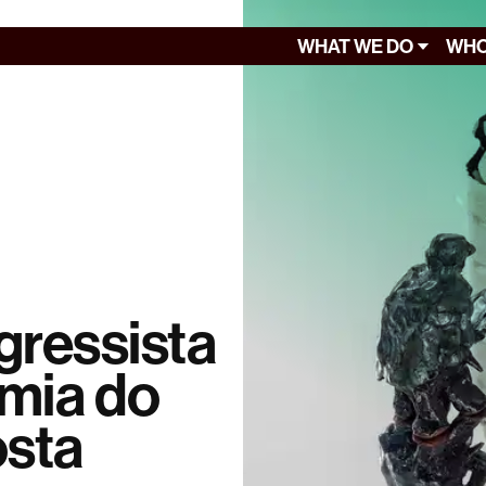
WHAT WE DO
WHO
gressista
omia do
osta