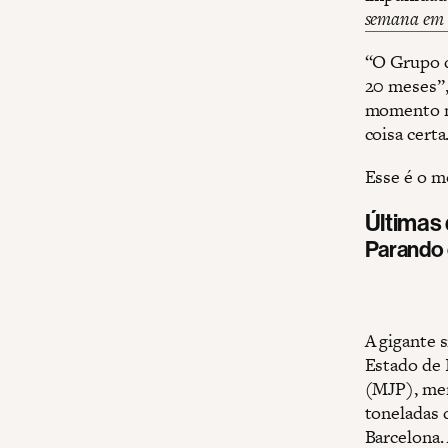
semana em 
“O Grupo d
20 meses”,
momento na
coisa certa
Esse é o 
Últimas
Parando 
A gigante 
Estado de 
(MJP), mem
toneladas 
Barcelona.