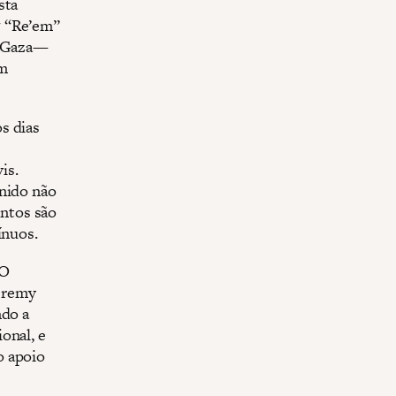
sta
7 “Re’em”
e Gaza—
em
s dias
is.
Unido não
ntos são
ínuos.
 O
eremy
ndo a
onal, e
o apoio