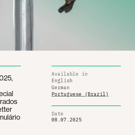
Available in
2025,
English
German
ecial
Portuguese (Brazil)
trados
tter
Date
mulário
08.07.2025