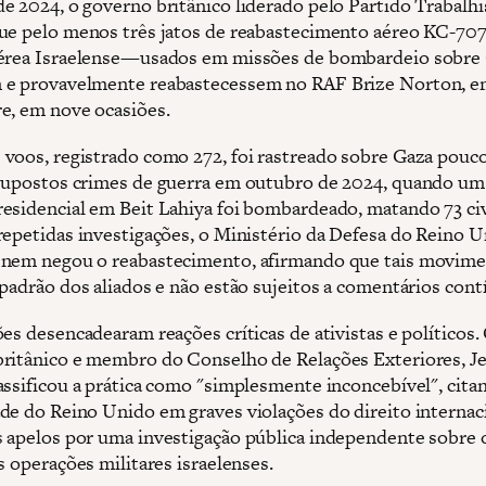
e 2024, o governo britânico liderado pelo Partido Trabalhi
ue pelo menos três jatos de reabastecimento aéreo KC-70
érea Israelense—usados ​​em missões de bombardeio sobr
 e provavelmente reabastecessem no RAF Brize Norton, 
e, em nove ocasiões.
voos, registrado como 272, foi rastreado sobre Gaza pouco
supostos crimes de guerra em outubro de 2024, quando um
esidencial em Beit Lahiya foi bombardeado, matando 73 civ
repetidas investigações, o Ministério da Defesa do Reino 
nem negou o reabastecimento, afirmando que tais movime
 padrão dos aliados e não estão sujeitos a comentários cont
es desencadearam reações críticas de ativistas e políticos.
ritânico e membro do Conselho de Relações Exteriores, J
assificou a prática como "simplesmente inconcebível", cita
de do Reino Unido em graves violações do direito internaci
 apelos por uma investigação pública independente sobre 
s operações militares israelenses.