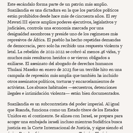
Este escándalo forma parte de un patrón más amplio.
Suazilandia es una dictadura en la que los partidos políticos
están prohibidos desde hace más de cincuenta años. El rey
Mswati III ejerce amplios poderes ejecutivos, legislativos y
judiciales, controla una economía marcada por una
desigualdad asombrosa y preside uno de los regímenes más
represivos de África. El pueblo ha hecho repetidas demandas
de democracia, pero solo ha recibido una respuesta violenta y
letal. La rebelión de 2021-2022 se cobró al menos 46 vidas, y
muchos más resultaron heridos o se vieron obligados a
exiliarse. El asesinato del abogado de derechos humanos
Thulani Maseko en enero de 2023 fue un terrible hito en una
campaña de represión más amplia que también ha incluido
otros asesinatos políticos, torturas y encarcelamientos de
activistas. Los abusos habituales —secuestros, detenciones
ilegales e intimidación violenta— están bien documentados.
Suazilandia es un subcontratista del poder imperial. Al igual
que Ruanda, funciona como un Estado títere de los Estados
Unidos en el continente. Se alinea con Israel, se prepara para
acoger una embajada israelí incluso mientras Sudáfrica busca
justicia en la Corte Internacional de Justicia, y sigue siendo el