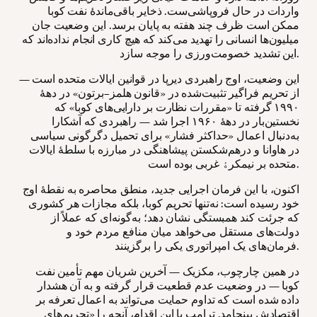
واردات در حال فروپاشی‌ست. ذخایر باقی‌ماندهٔ نفت کوبا
ممکن است ظرف چند هفته به پایان برسد. این وضعیت جان
میلیون‌ها انسانی را تهدید می‌کند که هیچ کاری انجام نداده‌اند که
این تشدید خصومت‌ورزی را موجه سازد.
این وضعیت، اوج راهبردی دیرپا در قوانین ایالات متحده است —
از تحریم فراگیر تثبیت‌شده در «قانون هلمز–برتون» در دههٔ
۱۹۹۰ گرفته تا «مقررات نظارت بر دارایی‌های کوبا» که
نخستین‌بار در دههٔ ۱۹۶۰ اجرا شد — راهبردی که آشکارا
به‌دنبال اعمال «حداکثر فشار» برای تحمیل دگرگونی سیاسی
در هاوانا و درهم‌شکستن پیشاهنگی در مبارزه با سلطهٔ ایالات
متحده بر نیمکرﮤ غربی بوده است.
اکنون، با این فرمان اجرایی جدید، منطق محاصره به نقطهٔ اوج
خود رسیده است: نه‌تنها تحریم کوبا، بلکه مجازات هر کشوری
که جرئت کند همبستگی نشان دهد؛ به‌گونه‌ای که عملاً از
دولت‌های مستقل می‌خواهد میان منافع مردم خود و
فرمان‌های یک امپراتوری یکی را برگزینند.
در همین چارچوب، مکزیک — آخرین شریان مهم تأمین نفت
کوبا — در وضعیت عدم قطعیت قرار گرفته و به آن هشدار
داده شده است که تداوم حمایت می‌تواند به اعمال تعرفه بر
اقتصادش بینجامد. ترامپ با این اقدام، آنچه را «تحریم‌های