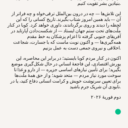
بنیادین بشر تقویت کنیم.
این تلاش‌ها — چه در درون بین‌الملل ترقی‌خواه و چه فراتر از
آن — باید همین امروز شتاب بگیرند. تاریخ کسانی را که این
لحظه را دیدند و روی برگرداندند، داوری خواهد کرد. کوبا در کنار
ملّت‌های تحت ستم جهان ایستاد — از شکست‌دادن آپارتاید در
آفریقای جنوبی گرفته تا اعزام پزشکان به خط مقدم
همه‌گیری‌ها — و اکنون نوبت ماست که با جسارت، شجاعت
اخلاقی و نیروی جمعی دست به عمل بزنیم.
اکنون در کنار مردم کوبا بایستید؛ در برابر این محاصره، این
یورش اقتصادی، این فاجعهٔ انسانیِ در حال شکل‌گیری موضع
بگیرید؛ برای تأمین نیازهای اساسی جزیره — از دارو و غذا تا
سوخت مورد نیاز مردم — متحد شوید؛ و از حق همهٔ ملّت‌ها
برای تعیین سرنوشت خویش و کرامت انسانی دفاع کنید، یا در
نابودی آن شریک جرم باشید.
دوم فوریۀ ۲۰۲۶