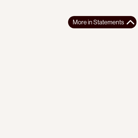
More in
Statements
More in
Statements
SOUTH AMERICA
STATEMENTS
2026-07-21
Ecuador’s Democracy Cannot Be Suspended
Statement from the Observatory of the Progressive