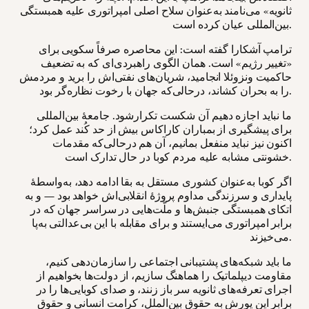
ثانویه» می‌نامند به‌عنوان سلاح اصلی امپراتوری علیه همبستگی
بین‌المللی عیان کرده است.
ترامپ آشکارا گفته است: این محاصره صرفاً سکویی برای
«تغییر رژیم» است. همان الگوی راهبردی‌ای که به تضعیف
حاکمیت ونزوئلا انجامید، شریان‌های نفتی‌اش را برید و مردمش
را به بحران کشاند، درحالی‌که جهان با رخوت نظاره‌گر بود.
ما نباید اجازه دهیم آن شکست تکرارشود. جامعهٔ بین‌المللی
برای پیشگیری از بمباران کاراکاس بیش از حد کُند عمل کرد؛
اکنون نیز نباید منفعل بمانیم، آن هم درحالی‌که مقدمات
خشونتی مشابه علیه مردم کوبا در حال تدارک است.
اگر کوبا به‌عنوان کشوری مستقل به بقا ادامه دهد، به‌واسطهٔ
پایداری و سرزندگی مداوم پروژهٔ انقلابی‌اش خواهد بود — و به
اتکای همبستگی جنبش‌ها و ملّت‌هایی در سراسر جهان که در
برابر امپراتوری می‌ایستند و برای مقابله با این بی‌عدالتی به‌پا
می‌خیزند.
ما باید شبکه‌های پشتیبانی اجتماعی را سازمان‌دهی کنیم،
مقاومت دیپلماتیک را هماهنگ سازیم، از دولت‌ها بخواهیم از
اجرای تعرفه‌های ثانویه سر باز زنند، و صدای کوبایی‌ها را در
برابر این یورش به حقوق بین‌الملل، کرامت انسانی و حقوق