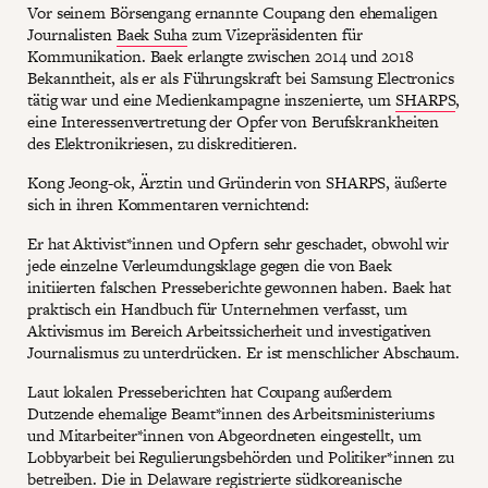
Vor seinem Börsengang ernannte Coupang den ehemaligen
Journalisten
Baek Suha
zum Vizepräsidenten für
Kommunikation. Baek erlangte zwischen 2014 und 2018
Bekanntheit, als er als Führungskraft bei Samsung Electronics
tätig war und eine Medienkampagne inszenierte, um
SHARPS
,
eine Interessenvertretung der Opfer von Berufskrankheiten
des Elektronikriesen, zu diskreditieren.
Kong Jeong-ok, Ärztin und Gründerin von SHARPS, äußerte
sich in ihren Kommentaren vernichtend:
Er hat Aktivist*innen und Opfern sehr geschadet, obwohl wir
jede einzelne Verleumdungsklage gegen die von Baek
initiierten falschen Presseberichte gewonnen haben. Baek hat
praktisch ein Handbuch für Unternehmen verfasst, um
Aktivismus im Bereich Arbeitssicherheit und investigativen
Journalismus zu unterdrücken. Er ist menschlicher Abschaum.
Laut lokalen Presseberichten hat Coupang außerdem
Dutzende ehemalige Beamt*innen des Arbeitsministeriums
und Mitarbeiter*innen von Abgeordneten eingestellt, um
Lobbyarbeit bei Regulierungsbehörden und Politiker*innen zu
betreiben. Die in Delaware registrierte südkoreanische