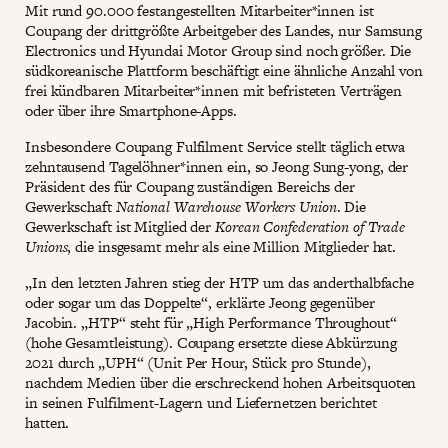
Mit rund 90.000 festangestellten Mitarbeiter*innen ist
Coupang der drittgrößte Arbeitgeber des Landes, nur Samsung
Electronics und Hyundai Motor Group sind noch größer. Die
südkoreanische Plattform beschäftigt eine ähnliche Anzahl von
frei kündbaren Mitarbeiter*innen mit befristeten Verträgen
oder über ihre Smartphone-Apps.
Insbesondere Coupang Fulfilment Service stellt täglich etwa
zehntausend Tagelöhner*innen ein, so Jeong Sung-yong, der
Präsident des für Coupang zuständigen Bereichs der
Gewerkschaft
National Warehouse Workers Union
. Die
Gewerkschaft ist Mitglied der
Korean Confederation of Trade
Unions
, die insgesamt mehr als eine Million Mitglieder hat.
„In den letzten Jahren stieg der HTP um das anderthalbfache
oder sogar um das Doppelte“, erklärte Jeong gegenüber
Jacobin. „HTP“ steht für „High Performance Throughout“
(hohe Gesamtleistung). Coupang ersetzte diese Abkürzung
2021 durch „UPH“ (Unit Per Hour, Stück pro Stunde),
nachdem Medien über die erschreckend hohen Arbeitsquoten
in seinen Fulfilment-Lagern und Liefernetzen berichtet
hatten.