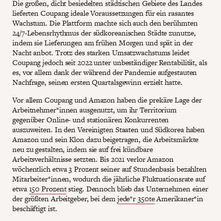
Die großen, dicht besiedelten städtischen Gebiete des Landes
lieferten Coupang ideale Voraussetzungen für ein rasantes
Wachstum. Die Plattform machte sich auch den berühmten
24/7-Lebensrhythmus der südkoreanischen Städte zunutze,
indem sie Lieferungen am frühen Morgen und spät in der
Nacht anbot. Trotz des starken Umsatzwachstums leidet
Coupang jedoch seit 2022 unter unbeständiger Rentabilität, als
es, vor allem dank der während der Pandemie aufgestauten
Nachfrage, seinen ersten Quartalsgewinn erzielt hatte.
Vor allem Coupang und Amazon haben die prekäre Lage der
Arbeitnehmer*innen ausgenutzt, um ihr Territorium
gegenüber Online- und stationären Konkurrenten
auszuweiten. In den Vereinigten Staaten und Südkorea haben
Amazon und sein Klon dazu beigetragen, die Arbeitsmärkte
neu zu gestalten, indem sie auf frei kündbare
Arbeitsverhältnisse setzten. Bis 2021 verlor Amazon
wöchentlich etwa 3 Prozent seiner auf Stundenbasis bezahlten
Mitarbeiter*innen, wodurch die jährliche Fluktuationsrate auf
etwa
150 Prozent
stieg. Dennoch blieb das Unternehmen einer
der größten Arbeitgeber, bei dem
jede*r 350te
Amerikaner*in
beschäftigt ist.