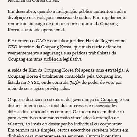
Nacional da Coreia do Sul.
Em dezembro, quando a indignação pública aumentou após a
divulgação das violações massivas de dados, Kim rapidamente
renunciou ao cargo de diretor representante da Coupang
Korea, a unidade operacional.
Ele nomeou o CAO e consultor jurídico Harold Rogers como
CEO interino da Coupang Korea, que mais tarde defendeu
veementemente a segurança e as práticas trabalhistas da
Coupang em uma
audiência
legislativa.
A saída de Kim da Coupang Korea foi apenas uma estratégia. A
Coupang Korea é totalmente controlada pela Coupang Inc,
listada na NYSE, onde controla 74,3% do poder de voto por
meio de suas ações privilegiadas.
O que se destaca na estrutura de governança da
Coupang
é seu
distanciamento quase total dos interesses e necessidades
diárias dos funcionários comuns. Os incentivos em dinheiro
para executivos nomeados estão vinculados à retenção de
talentos, ao invés do desempenho individual ou corporativo.
Em termos mais simples, certos executivos recebem bônus em
dinheiro para manterem-se na empresa. Outros incentivos