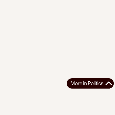
More in
Politics
More in
Politics