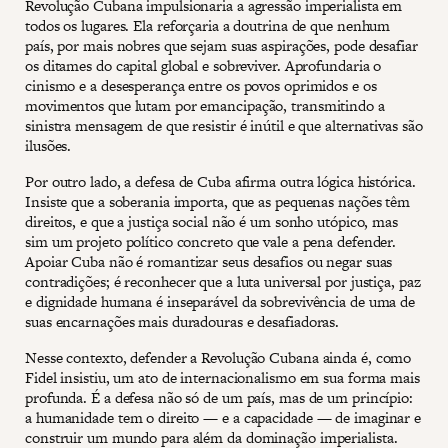
Revolução Cubana impulsionaria a agressão imperialista em
todos os lugares. Ela reforçaria a doutrina de que nenhum
país, por mais nobres que sejam suas aspirações, pode desafiar
os ditames do capital global e sobreviver. Aprofundaria o
cinismo e a desesperança entre os povos oprimidos e os
movimentos que lutam por emancipação, transmitindo a
sinistra mensagem de que resistir é inútil e que alternativas são
ilusões.
Por outro lado, a defesa de Cuba afirma outra lógica histórica.
Insiste que a soberania importa, que as pequenas nações têm
direitos, e que a justiça social não é um sonho utópico, mas
sim um projeto político concreto que vale a pena defender.
Apoiar Cuba não é romantizar seus desafios ou negar suas
contradições; é reconhecer que a luta universal por justiça, paz
e dignidade humana é inseparável da sobrevivência de uma de
suas encarnações mais duradouras e desafiadoras.
Nesse contexto, defender a Revolução Cubana ainda é, como
Fidel insistiu, um ato de internacionalismo em sua forma mais
profunda. É a defesa não só de um país, mas de um princípio:
a humanidade tem o direito — e a capacidade — de imaginar e
construir um mundo para além da dominação imperialista.