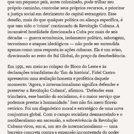
que um pequeno país, antes colonizado, pode trilhar seu
próprio caminho, controlar seus próprios recursos, e priorizar
a justiça social em detrimento do capital estrangeiro. Esse
desafio, mais do que qualquer política ou aliança específica, é
que tem sido o ‘crime’ continuado da Revolução Cubana. A
incansável hostilidade direcionada a Cuba por mais de seis
décadas — guerra econômica, isolamento político, sabotagem,
terrorismo e ataques ideológicos — não pode ser entendida
apenas como uma resposta às ações cubanas. Ela é um aviso,
direcionado ao resto do Sul Global, do preço da desobediência.
Em 1991, em meio ao colapso do Bloco do Leste e às
declarações triunfalistas do ‘fim da história’, Fidel Castro
apresentou uma avaliação honesta e profética daquele
momento: ‘Agora, o internacionalismo significa defender e
preservar a Revolução Cubana’, afirmou. ‘Defender essa
trincheira, esse bastião do socialismo, é o maior serviço que
podemos prestar à humanidade.’ Isso não foi mero floreio
retórico. Foi um diagnóstico moral e estratégico de uma nova
conjuntura global. Com o campo socialista desmantelado e o
neoliberalismo em ascensão, a sobrevivência da Revolução
Cubana virou, em si, um ato de internacionalismo — uma
barreira concreta contra a expansão incontestada do poder