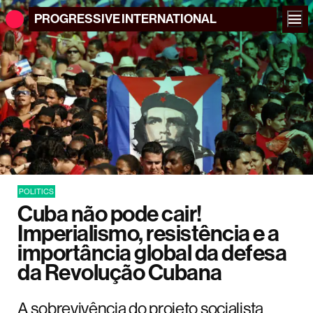
PROGRESSIVE
INTERNATIONAL
POLITICS
Cuba não pode cair!
Imperialismo, resistência e a
importância global da defesa
da Revolução Cubana
A sobrevivência do projeto socialista