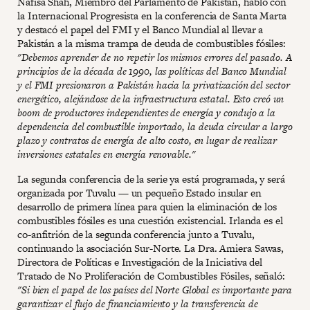
Nafisa Shah, Miembro del Parlamento de Pakistán, habló con
la Internacional Progresista en la conferencia de Santa Marta
y destacó el papel del FMI y el Banco Mundial al llevar a
Pakistán a la misma trampa de deuda de combustibles fósiles:
"Debemos aprender de no repetir los mismos errores del pasado. A
principios de la década de 1990, las políticas del Banco Mundial
y el FMI presionaron a Pakistán hacia la privatización del sector
energético, alejándose de la infraestructura estatal. Esto creó un
boom de productores independientes de energía y condujo a la
dependencia del combustible importado, la deuda circular a largo
plazo y contratos de energía de alto costo, en lugar de realizar
inversiones estatales en energía renovable."
La segunda conferencia de la serie ya está programada, y será
organizada por Tuvalu — un pequeño Estado insular en
desarrollo de primera línea para quien la eliminación de los
combustibles fósiles es una cuestión existencial. Irlanda es el
co-anfitrión de la segunda conferencia junto a Tuvalu,
continuando la asociación Sur-Norte. La Dra. Amiera Sawas,
Directora de Políticas e Investigación de la Iniciativa del
Tratado de No Proliferación de Combustibles Fósiles, señaló:
"Si bien el papel de los países del Norte Global es importante para
garantizar el flujo de financiamiento y la transferencia de