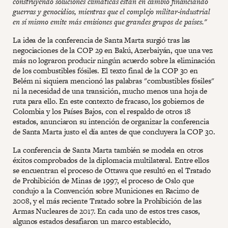
construyendo soluciones climáticas están en cambio financiando
guerras y genocidios, mientras que el complejo militar-industrial
en sí mismo emite más emisiones que grandes grupos de países."
La idea de la conferencia de Santa Marta surgió tras las
negociaciones de la COP 29 en Bakú, Azerbaiyán, que una vez
más no lograron producir ningún acuerdo sobre la eliminación
de los combustibles fósiles. El texto final de la COP 30 en
Belém ni siquiera mencionó las palabras "combustibles fósiles"
ni la necesidad de una transición, mucho menos una hoja de
ruta para ello. En este contexto de fracaso, los gobiernos de
Colombia y los Países Bajos, con el respaldo de otros 18
estados, anunciaron su intención de organizar la conferencia
de Santa Marta justo el día antes de que concluyera la COP 30.
La conferencia de Santa Marta también se modela en otros
éxitos comprobados de la diplomacia multilateral. Entre ellos
se encuentran el proceso de Ottawa que resultó en el Tratado
de Prohibición de Minas de 1997, el proceso de Oslo que
condujo a la Convención sobre Municiones en Racimo de
2008, y el más reciente Tratado sobre la Prohibición de las
Armas Nucleares de 2017. En cada uno de estos tres casos,
algunos estados desafiaron un marco establecido,