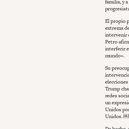
familia, y 
progresist
El propio 
extrema de
intervenir 
Petro afir
interferir 
mundo».
Su preocup
intervenci
elecciones
Trump chan
redes socia
un expresi
Unidos por
Unidos. ￼
De hecho, 