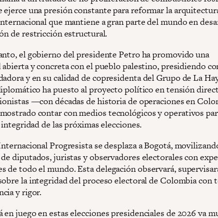
 ejerce una presión constante para reformar la arquitectur
 internacional que mantiene a gran parte del mundo en desa
ón de restricción estructural.
anto, el gobierno del presidente Petro ha promovido una
d abierta y concreta con el pueblo palestino, presidiendo c
dadora y en su calidad de copresidenta del Grupo de La Hay
iplomático ha puesto al proyecto político en tensión direct
sionistas —con décadas de historia de operaciones en Co
mostrado contar con medios tecnológicos y operativos par
a integridad de las próximas elecciones.
 Internacional Progresista se desplaza a Bogotá, movilizand
 de diputados, juristas y observadores electorales con expe
s de todo el mundo. Esta delegación observará, supervisar
sobre la integridad del proceso electoral de Colombia con t
cia y rigor.
á en juego en estas elecciones presidenciales de 2026 va 