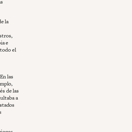
as
e la
stros,
ia e
 todo el
En las
emplo,
s de las
dultaba a
Estados
s
ciones