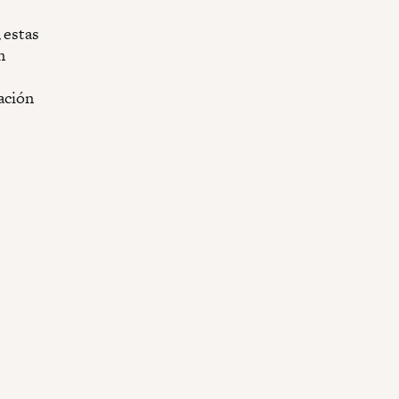
 estas
n
gación