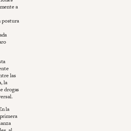
amente a
a postura
ada
aro
sta
ente
ntre las
, la
de drogas
ersal.
En la
 primera
ianza
es, al