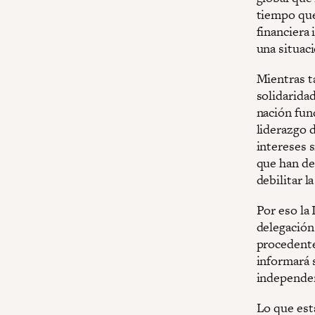
tiempo que
financiera
una situaci
Mientras t
solidarida
nación fun
liderazgo d
intereses 
que han de
debilitar l
Por eso la
delegación
procedente
informará 
independen
Lo que est