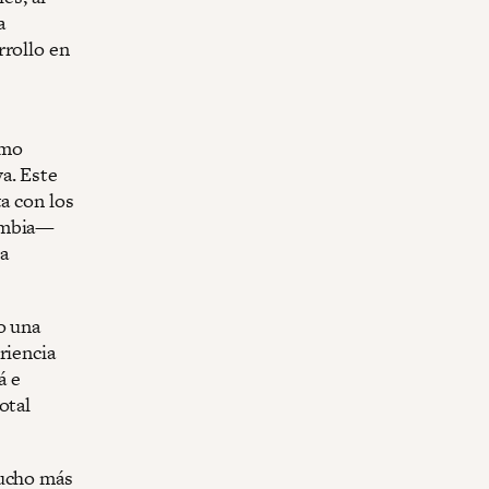
a
rrollo en
omo
a. Este
a con los
lombia—
a
o una
riencia
á e
otal
mucho más