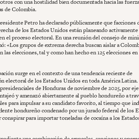
a otros con una hostilidad bien documentada hacia las fuerz
as de Colombia.
presidente Petro ha declarado públicamente que facciones d
recha de los Estados Unidos están planeando activamente
en el proceso electoral. En una reunión del consejo de mini
mó: «Los grupos de extrema derecha buscan aislar a Colomb
en las elecciones, tal y como han hecho en 125 elecciones en
ación surge en el contexto de una tendencia reciente de
ón electoral de los Estados Unidos en toda América Latina. 
 presidenciales de Honduras de noviembre de 2025, por ej
tajeó y amenazó abiertamente al pueblo hondureño a travé
les para impulsar a su candidato favorito, al tiempo que in
dente hondureño condenado por un jurado federal de los 
 conspirar para importar toneladas de cocaína a los Estado
mediante una combinación de aranceles, sanciones y opera