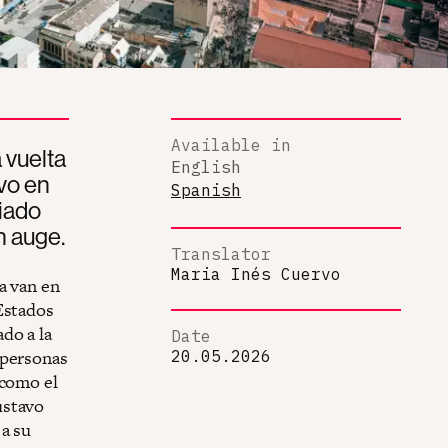
Available in
 vuelta
English
vo en
Spanish
diado
n auge.
Translator
Maria Inés Cuervo
a van en
Estados
do a la
Date
 personas
20.05.2026
 como el
ustavo
 a su