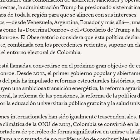
directas, la administración Trump ha presionado sistemátic
os de toda la región para que se alineen con sus intereses
os —desde Venezuela, Argentina, Ecuador y más allá—, un
a como la «Doctrina Donroe» o el «Corolario de Trump a la
onroe». El Observatorio considera que esta política declar
e, combinada con los precedentes recientes, supone un cl
a el entorno electoral de Colombia.
stá llamada a convertirse en el próximo gran objetivo de e
onroe. Desde 2022, el primer gobierno popular y abiertam
 del país ha impulsado reformas estructurales históricas, e
uyen una ambiciosa transición energética, la reforma agraria
oral, la reforma de las pensiones, la reforma de la política 
por la educación universitaria pública gratuita y la salud univ
ones internacionales han sido igualmente trascendentales. 
a climática de la ONU de 2023, Colombia se convirtió en la
rtadora de petróleo de forma significativa en unirse a la al
llama a un tratado de no proliferación de combustibles fósil