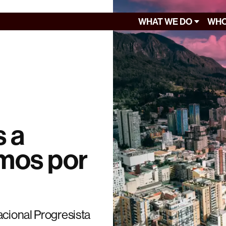
WHAT WE DO
WHO
 a
mos por
acional Progresista