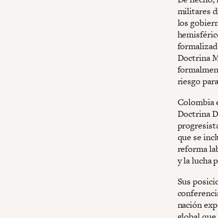
militares 
los gobiern
hemisféric
formalizad
Doctrina M
formalment
riesgo par
Colombia e
Doctrina D
progresista
que se incl
reforma lab
y la lucha 
Sus posici
conferenci
nación expo
global que 