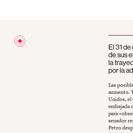
El 31 de
de sus e
la traye
por la a
Las posibl
aumento. T
Unidos, el
embajada d
para «obse
senador re
Petro desp