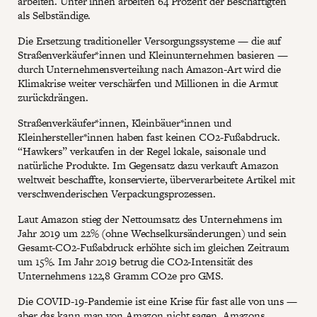
arbeiten. Unter ihnen arbeiten 64 Prozent der Beschäftigten
als Selbständige.
Die Ersetzung traditioneller Versorgungssysteme — die auf
Straßenverkäufer*innen und Kleinunternehmen basieren —
durch Unternehmensverteilung nach Amazon-Art wird die
Klimakrise weiter verschärfen und Millionen in die Armut
zurückdrängen.
Straßenverkäufer*innen, Kleinbäuer*innen und
Kleinhersteller*innen haben fast keinen CO2-Fußabdruck.
“Hawkers” verkaufen in der Regel lokale, saisonale und
natürliche Produkte. Im Gegensatz dazu verkauft Amazon
weltweit beschaffte, konservierte, überverarbeitete Artikel mit
verschwenderischen Verpackungsprozessen.
Laut Amazon stieg der Nettoumsatz des Unternehmens im
Jahr 2019 um 22% (ohne Wechselkursänderungen) und sein
Gesamt-CO2-Fußabdruck erhöhte sich im gleichen Zeitraum
um 15%. Im Jahr 2019 betrug die CO2-Intensität des
Unternehmens 122,8 Gramm CO2e pro GMS.
Die COVID-19-Pandemie ist eine Krise für fast alle von uns —
aber das kann man von Amazon nicht sagen. Amazons