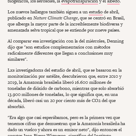
biogénicos, los aerosoles, la
evapotranspiración
y el
albedo
.
Los nuevos hallazgos también siguen a un
estudio
de abril,
publicado en
Nature Climate Change
, que se centró en Brasil,
que alberga la mayor parte de la increíblemente biodiversa y
amenazada selva tropical que se extiende por nueve países.
Al comparar esa investigación con la del miércoles, Denning
dijo que "son estudios complementarios con métodos
radicalmente diferentes que llegan a conclusiones muy
similares".
Lxs investigadorxs del estudio de abril, que se basaron en la
monitorización por satélite, descubrieron que, entre 2010 y
2019, la Amazonía brasileña liberó 16.600 millones de
toneladas de dióxido de carbono, mientras que solo absorbió
13.900 millones de toneladas, lo que significa que, en una
década, liberó casi un 20 por ciento más de CO2 del que
absorbió.
"Era algo que casi esperábamos, pero es la primera vez que
tenemos cifras que demuestran que la Amazonía brasileña ha
dado un vuelco y ahora es un emisor neto", dijo entonces el
coautor Jean-Pierre Wigneron, científico del Instituto