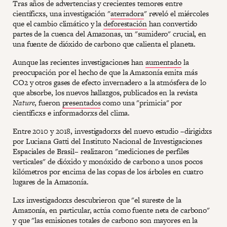
Tras años de advertencias y crecientes temores entre
científicxs, una investigación "
aterradora
" reveló el miércoles
que el cambio climático y la
deforestación
han convertido
partes de la cuenca del Amazonas, un "sumidero" crucial, en
una fuente de dióxido de carbono que calienta el planeta.
Aunque las recientes investigaciones han
aumentado
la
preocupación por el hecho de que la Amazonía emita más
CO2 y otros gases de efecto invernadero a la atmósfera de lo
que absorbe, los nuevos hallazgos, publicados en la revista
Nature
, fueron
presentados
como una "primicia" por
científicxs e informadorxs del clima.
Entre 2010 y 2018, investigadorxs del nuevo estudio –dirigidxs
por Luciana Gatti del Instituto Nacional de Investigaciones
Espaciales de Brasil– realizaron "mediciones de perfiles
verticales" de dióxido y monóxido de carbono a unos pocos
kilómetros por encima de las copas de los árboles en cuatro
lugares de la Amazonía.
Lxs investigadorxs descubrieron que "el sureste de la
Amazonía, en particular, actúa como fuente neta de carbono"
y que "las emisiones totales de carbono son mayores en la