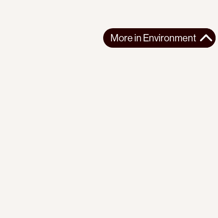
More in
Environment
More in
Environment
NORTHERN AMERICA
ENVIRONMENT
2026-06-25
Elbows up? Canada is letting Pentagon take
‘unprecedented’ stakes in Canadian mines