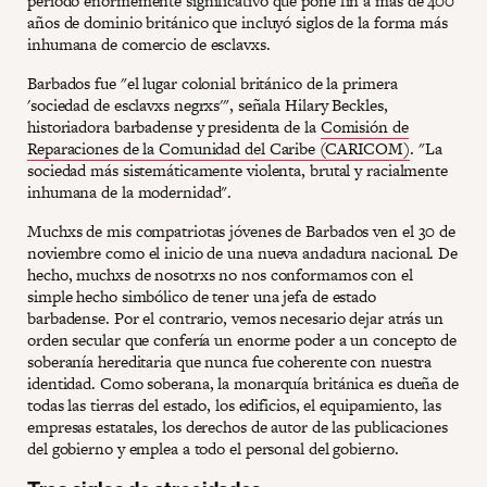
periodo enormemente significativo que pone fin a más de 400
años de dominio británico que incluyó siglos de la forma más
inhumana de comercio de esclavxs.
Barbados fue "el lugar colonial británico de la primera
'sociedad de esclavxs negrxs'", señala Hilary Beckles,
historiadora barbadense y presidenta de la
Comisión de
Reparaciones de la Comunidad del Caribe (CARICOM)
. "La
sociedad más sistemáticamente violenta, brutal y racialmente
inhumana de la modernidad".
Muchxs de mis compatriotas jóvenes de Barbados ven el 30 de
noviembre como el inicio de una nueva andadura nacional. De
hecho, muchxs de nosotrxs no nos conformamos con el
simple hecho simbólico de tener una jefa de estado
barbadense. Por el contrario, vemos necesario dejar atrás un
orden secular que confería un enorme poder a un concepto de
soberanía hereditaria que nunca fue coherente con nuestra
identidad. Como soberana, la monarquía británica es dueña de
todas las tierras del estado, los edificios, el equipamiento, las
empresas estatales, los derechos de autor de las publicaciones
del gobierno y emplea a todo el personal del gobierno.