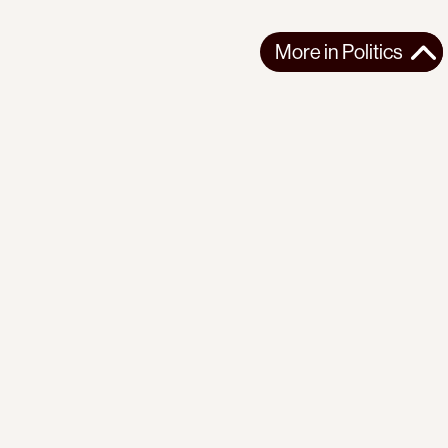
More in
Politics
More in
Politics
EUROPE
POLITICS
2026-07-23
In France, Lawfare Is Used to Silence Pro-Palestine
Lawmaker
MEP Rima Hassan is embroiled in trial for defending