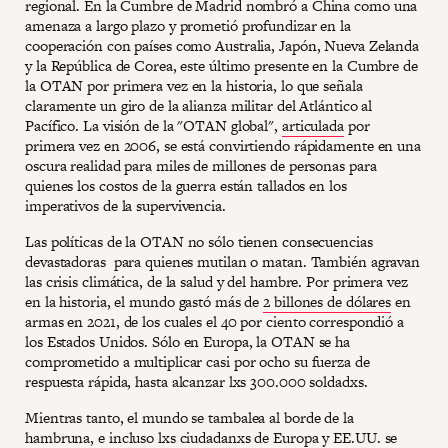
regional. En la Cumbre de Madrid nombró a China como una
amenaza a largo plazo y prometió profundizar en la
cooperación con países como Australia, Japón, Nueva Zelanda
y la República de Corea, este último presente en la Cumbre de
la OTAN por primera vez en la historia, lo que señala
claramente un giro de la alianza militar del Atlántico al
Pacífico. La visión de la "OTAN global",
articulada
por
primera vez en 2006, se está convirtiendo rápidamente en una
oscura realidad para miles de millones de personas para
quienes los costos de la guerra están tallados en los
imperativos de la supervivencia.
Las políticas de la OTAN no sólo tienen consecuencias
devastadoras para quienes mutilan o matan. También agravan
las crisis climática, de la salud y del hambre. Por primera vez
en la historia, el mundo gastó más de
2 billones de dólares
en
armas en 2021, de los cuales el 40 por ciento correspondió a
los Estados Unidos. Sólo en Europa, la OTAN se ha
comprometido a multiplicar casi por ocho su fuerza de
respuesta rápida, hasta alcanzar lxs 300.000 soldadxs.
Mientras tanto, el mundo se tambalea al borde de la
hambruna, e incluso lxs ciudadanxs de Europa y EE.UU. se