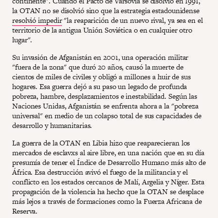
continente". Cuando el Pacto de Varsovia se disolvió en 1991,
la OTAN no se disolvió sino que la estrategia estadounidense
resolvió impedir
"la reaparición de un nuevo rival, ya sea en el
territorio de la antigua Unión Soviética o en cualquier otro
lugar".
Su invasión de Afganistán en 2001, una operación militar
"fuera de la zona" que duró 20 años, causó la muerte de
cientos de miles de civiles y obligó a millones a huir de sus
hogares. Esa guerra dejó a su paso un legado de profunda
pobreza, hambre, desplazamientos e inestabilidad. Según las
Naciones Unidas, Afganistán se enfrenta ahora a la "pobreza
universal" en medio de un colapso total de sus capacidades de
desarrollo y humanitarias.
La guerra de la OTAN en Libia hizo que reaparecieran los
mercados de esclavxs al aire libre, en una nación que en su día
presumía de tener el Índice de Desarrollo Humano más alto de
África. Esa destrucción avivó el fuego de la militancia y el
conflicto en los estados cercanos de Malí, Argelia y Níger. Esta
propagación de la violencia ha hecho que la OTAN se desplace
más lejos a través de formaciones como la Fuerza Africana de
Reserva.