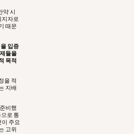
만약 시
지지자로
기 때문
을 입증
문제들을
적 목적
정을 적
는 지배
 준비했
동으로 통
것이 주요
는 고위