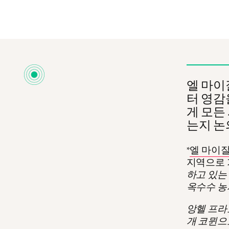
엘 마이잘
터 영감
게 모든
는지 논
*
엘 마이잘
지역으로 
하고 있는
옥수수 농
앙헬 프라
개 코뮌으