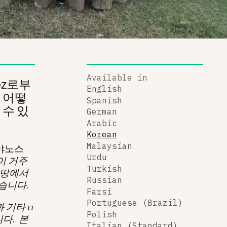
Available in
vez로부
English
 어떻
Spanish
 수 있
German
Arabic
Korean
Malaysian
 야노스
Urdu
들이 거주
Turkish
 땅에서
Russian
습니다.
Farsi
Portuguese (Brazil)
기타 11
Polish
다. 본
Italian (Standard)