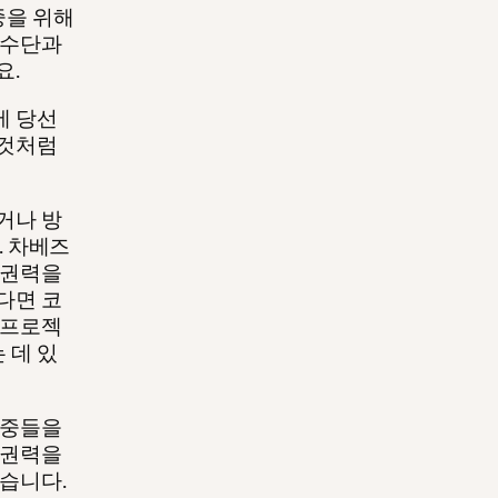
중을 위해
 수단과
요.
에 당선
 것처럼
거나 방
. 차베즈
 권력을
다면 코
 프로젝
 데 있
대중들을
공권력을
있습니다.