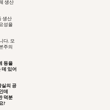
체 생산
동 생산
중요성을
니다. 모
자본주의
에 등을
 데 있어
장실의 공
마인데
한 덕분
요?