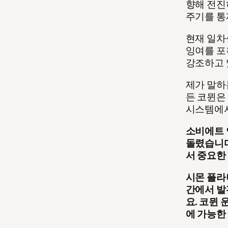
향해 전진
주기를 통
현재 일차
잉여를 포
강조하고 
제가 말하
든 코뮌은
시스템에서
소비에트 
돌렸습니다
서 중요한
시몬 플라
간에서 발
요. 코뮌
에 가능한