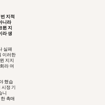
번 지적
 아니라
코뮌 지
이라 생
나 실패
실 이러한
코뮌 지지
기회라 여
야 했습
 시정 기
습니
정한 촉매