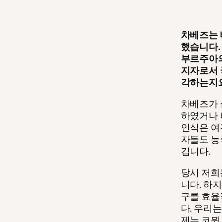
차베즈는 
했습니다.
부르주아의
지자로서 
각하는지
차베즈가 
하였거나 
인식은 여
자들도 능
깁니다.
당시 저희
니다. 하
구를 효율
다. 우리
제는 코뮌