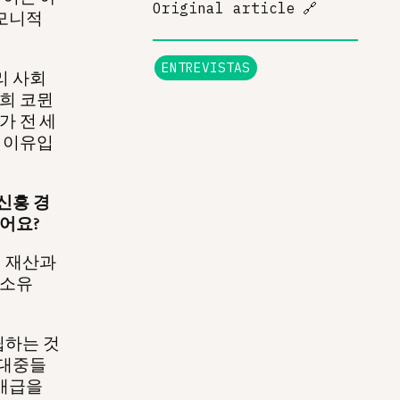
Original article
🔗
게모니적
ENTREVISTAS
리 사회
저희 코뮌
가 전 세
는 이유입
신흥 경
어요?
 재산과
 소유
립하는 것
 대중들
 배급을