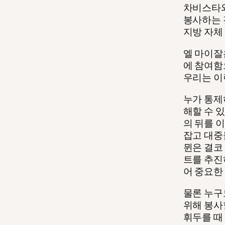
차비스타와
봉사하는 
지방 자체
엘 마이잘
에 참여함
우리는 이
누가 통제
해할 수 
의 뒤를 
잡고 대중
뮌은 결코
트를 추진
어 중요한
물론 누구
위해 봉사
휘두를 때