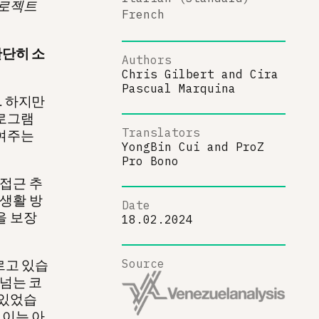
프로젝트
French
간단히 소
Authors
Chris Gilbert
and
Cira
Pascual Marquina
. 하지만
프로그램
Translators
보여주는
YongBin Cui
and
ProZ
Pro Bono
 접근 추
 생활 방
Date
을 보장
18.02.2024
르고 있습
Source
 넘는 코
 있었습
 이는 아