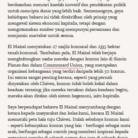
berdasarkan mencari kaedah inovatif dan pendekatan politik
untuk mencipta dunia yang lebih baik. Sememangnya, gaya
kehidupan baharu ini tidak ditakrifkan oleh prinsip yang
mengawal sistem ekonomi kapitalis, tetapi dengan
mengutamakan sumber yang mempunyai persamaan dan
menjamin martabat untuk semua.
El Maizal menyatukan 27 majlis komunal dan 2335 hektar
tanah komunal. Tambahan pula, El Maizal telah berjaya
menghubungkan usaha mereka dengan komun lain di Simón
Planas dan dalam
Communard Union
, yang merupakan
organisasi kebangsaan yang terdiri daripada lebih 50 komun.
Ini semua sangat penting kerana, seperti yang pernah
dinyatakan oleh Chávez, komun tidak boleh kekal dalam
keadaan terasing; jika mereka teruskan dalam keadaan begitu,
mereka akan ditelan oleh sistem hegemoni, iaitu kapitalis.
Saya berpendapat bahawa El Maizal menyumbang dengan
ketara kepada masyarakat dan kelas kami, kerana El Maizal
mematuhi peta hala tuju Chávez. Itulah sebabnya komun kami
- seperti kebanyakan komun yang lain - berfungsi sebagai mata
arah, berfungsi sebagai contoh yang memberi inspirasi kepada
organisasi popular di seluruh negara dan juga di seluruh dunia.