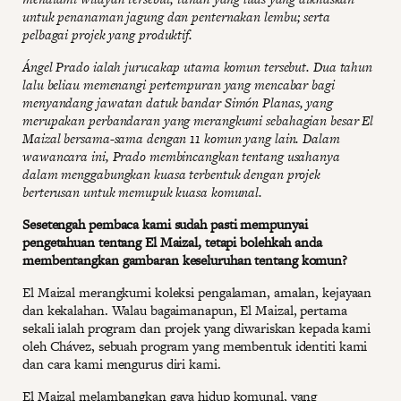
untuk penanaman jagung dan penternakan lembu; serta
pelbagai projek yang produktif.
Ángel Prado ialah jurucakap utama komun tersebut. Dua tahun
lalu beliau memenangi pertempuran yang mencabar bagi
menyandang jawatan datuk bandar Simón Planas, yang
merupakan perbandaran yang merangkumi sebahagian besar El
Maizal bersama-sama dengan 11 komun yang lain. Dalam
wawancara ini, Prado membincangkan tentang usahanya
dalam menggabungkan kuasa terbentuk dengan projek
berterusan untuk memupuk kuasa komunal.
Sesetengah pembaca kami sudah pasti mempunyai
pengetahuan tentang El Maizal, tetapi bolehkah anda
membentangkan gambaran keseluruhan tentang komun?
El Maizal merangkumi koleksi pengalaman, amalan, kejayaan
dan kekalahan. Walau bagaimanapun, El Maizal, pertama
sekali ialah program dan projek yang diwariskan kepada kami
oleh Chávez, sebuah program yang membentuk identiti kami
dan cara kami mengurus diri kami.
El Maizal melambangkan gaya hidup komunal, yang