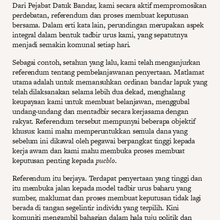
Dari Pejabat Datuk Bandar, kami secara aktif mempromosikan
perdebatan, referendum dan proses membuat keputusan
bersama. Dalam erti kata lain, perundingan merupakan aspek
integral dalam bentuk tadbir urus kami, yang sepatutnya
menjadi semakin komunal setiap hari.
Sebagai contoh, setahun yang lalu, kami telah menganjurkan
referendum tentang pembelanjawanan penyertaan. Matlamat
utama adalah untuk memansuhkan ordinan bandar lapuk yang
telah dilaksanakan selama lebih dua dekad, menghalang
keupayaan kami untuk membuat belanjawan, menggubal
undang-undang dan mentadbir secara kerjasama dengan
rakyat. Referendum tersebut mempunyai beberapa objektif
khusus: kami mahu memperuntukkan semula dana yang
sebelum ini dikawal oleh pegawai berpangkat tinggi kepada
kerja awam dan kami mahu membuka proses membuat
keputusan penting kepada
pueblo
.
Referendum itu berjaya. Terdapat penyertaan yang tinggi dan
itu membuka jalan kepada model tadbir urus baharu yang
sumber, maklumat dan proses membuat keputusan tidak lagi
berada di tangan segelintir individu yang terpilih. Kini
komuniti mengambil bahagian dalam hala tuju politik dan