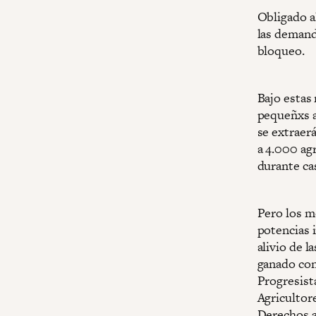
Obligado a
las demand
bloqueo.
Bajo estas
pequeñxs a
se extraer
a 4.000 ag
durante cas
Pero los m
potencias 
alivio de l
ganado con
Progresist
Agricultor
Derechos a