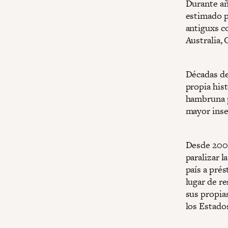
Durante añ
estimado p
antiguxs c
Australia,
Décadas de
propia hist
hambruna p
mayor inse
Desde 2001
paralizar 
país a pré
lugar de r
sus propia
los Estado