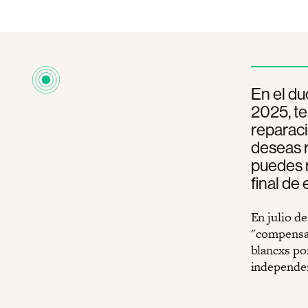
En el du
2025, te
reparaci
deseas r
puedes r
final de 
En julio d
''compensa
blancxs por
independen