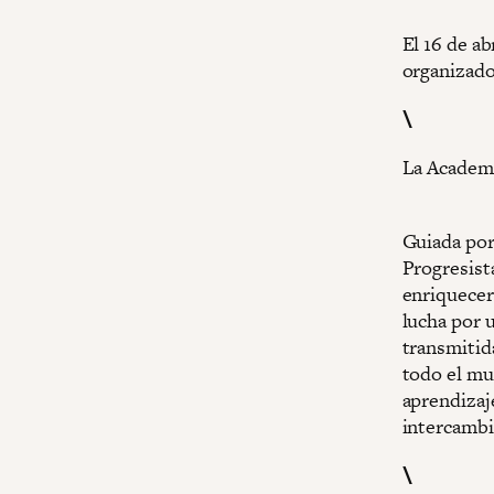
El 16 de a
organizado
\
La Academ
Guiada por 
Progresist
enriquecer 
lucha por
transmitid
todo el mu
aprendizaj
intercambia
\