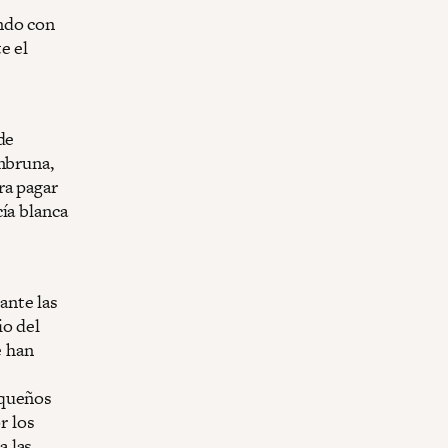
ndo con
e el
de
mbruna,
ra pagar
ía blanca
ante las
io del
e han
equeños
r los
a las