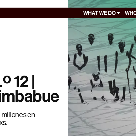
WHAT WE DO
WHO
º 12 |
Zimbabue
 millones en
xs.