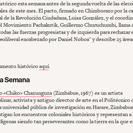
istórico esta semana antes de la segunda vuelta de las elec
ales de este mes. El pacto, firmado en Chimborazo por la c
al de la Revolución Ciudadana, Luisa González, y el coordi
el Movimiento Pachakutik, Guillermo Churuchumbi, llama a
odas las fuerzas progresistas y de izquierda para rechazar 
eoliberal encabezado por Daniel Noboa" y describe 25 área
umento histórico
aquí
.
 la Semana
o «Chiko» Chazunguza
(Zimbabue, 1967) es un artista
linar, activista y antiguo director de arte en el Politécnico 
a universidad pública de investigación en Harare, Zimbabue
tigan los encuentros coloniales históricos y representan a 
dígenas siendo tan perseverantes como la tierra en la que e