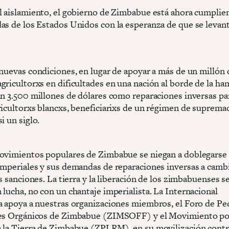
l aislamiento, el gobierno de Zimbabue está ahora cumplie
as de los Estados Unidos con la esperanza de que se levant
 nuevas condiciones, en lugar de apoyar a más de un millón 
gricultorxs en dificultades en una nación al borde de la ha
án 3.500 millones de dólares como reparaciones inversas pa
ricultorxs blancxs, beneficiarixs de un régimen de supremac
i un siglo.
ovimientos populares de Zimbabue se niegan a doblegarse 
imperiales y sus demandas de reparaciones inversas a camb
as sanciones. La tierra y la liberación de los zimbabuenses s
 lucha, no con un chantaje imperialista. La Internacional
a apoya a nuestras organizaciones miembros, el Foro de P
es Orgánicos de Zimbabue (ZIMSOFF) y el Movimiento po
 la Tierra de Zimbabue (ZPLRM), en su movilización contr