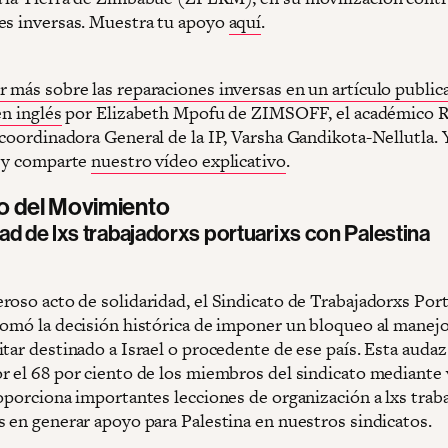
es inversas. Muestra tu apoyo
aquí
.
r más sobre las reparaciones inversas en un artículo public
n inglés
por Elizabeth Mpofu de ZIMSOFF, el académico Ra
-coordinadora General de la IP, Varsha Gandikota-Nellutla. 
a y comparte
nuestro vídeo explicativo
.
mo del Movimiento
ad de lxs trabajadorxs portuarixs con Palestina
roso acto de solidaridad, el Sindicato de Trabajadorxs Por
tomó la decisión histórica de imponer un bloqueo al manej
tar destinado a Israel o procedente de ese país. Esta audaz
r el 68 por ciento de los miembros del sindicato mediante
roporciona importantes lecciones de organización a lxs trab
s en generar apoyo para Palestina en nuestros sindicatos.