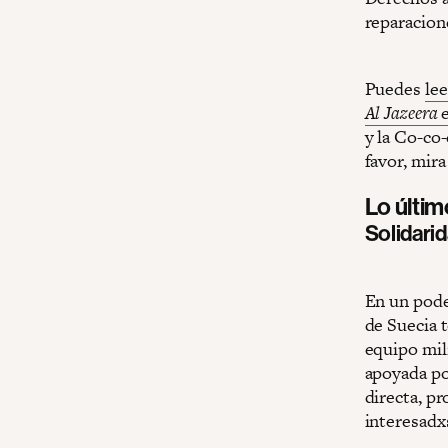
reparacion
Puedes
lee
Al Jazeera
e
y la Co-co
favor, mir
Lo últi
Solidarid
En un pode
de Suecia 
equipo mili
apoyada po
directa, p
interesadx