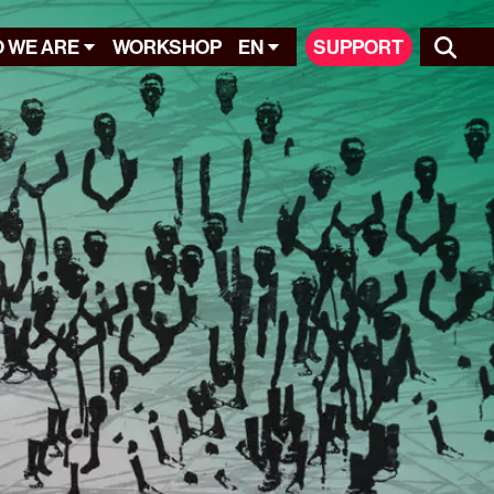
 WE ARE
WORKSHOP
EN
SUPPORT