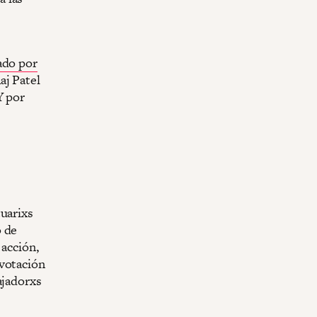
ado por
j Patel
Y por
tuarixs
o de
 acción,
 votación
ajadorxs