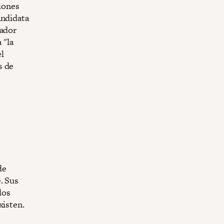
ciones
andidata
nador
 "la
el
s de
de
. Sus
los
xisten.