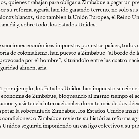
os, quienes trabajan para obligar a Zimbabue a pagar un pr
or su reforma agraria han ido ganando terreno, no solo su
olonxs blancxs, sino también la Unión Europea, el Reino Un
 Canadá y, sobre todo, los Estados Unidos.
 sanciones económicas impuestas por estos países, todos 
oria de colonialismo, han puesto a Zimbabue ''al borde de l
rovocada por el hombre'', situándolo entre las cuatro nac
guridad alimentaria.
, por ejemplo, los Estados Unidos han impuesto sanciones
la economía de Zimbabue, bloqueando al mismo tiempo el a
stamos y asistencia internacionales durante más de dos déc
espetar la soberanía de Zimbabue, los Estados Unidos insis
s condiciones: o Zimbabue revierte su histórica reforma agr
s Unidos seguirán imponiendo un castigo colectivo a su pu