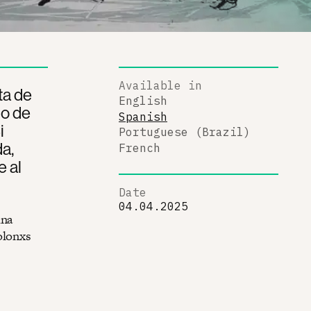
Available in
ta de
English
do de
Spanish
i
Portuguese (Brazil)
a,
French
e al
Date
04.04.2025
una
olonxs