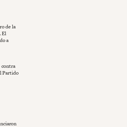
ro de la
 El
do a
 contra
l Partido
unciaron