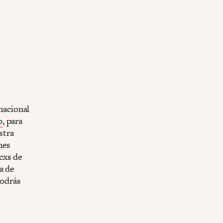
rnacional
o
, para
stra
nes
cxs de
a de
podrás