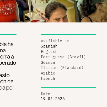
Available in
bia ha
Spanish
rma
English
erra a
Portuguese (Brazil)
uperado
German
Italian (Standard)
Arabic
uesto
French
ión de
ada por
Date
19.06.2025