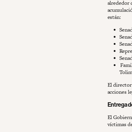
alrededor d
acumulació
están:
Senad
Senad
Senad
Repre
Senad
Famil
Tolim
El directo
acciones le
Entrega d
El Gobiern
víctimas d