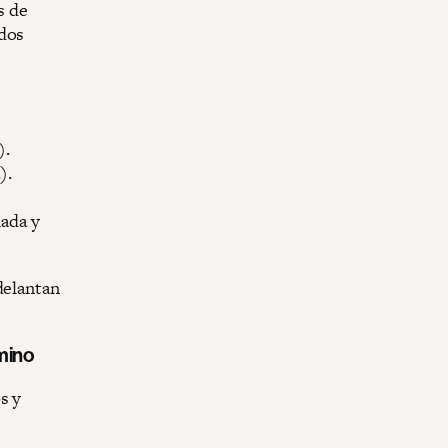
s de
ados
).
).
hada y
delantan
mino
s y