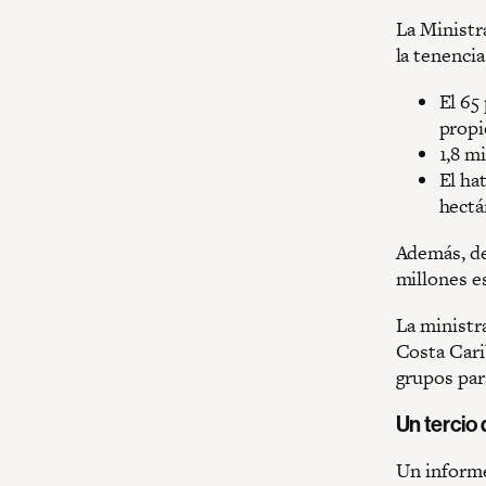
La Ministr
la tenencia
El 65 
propi
1,8 m
El ha
hectá
Además, de 
millones es
La ministr
Costa Cari
grupos para
Un tercio
Un informe