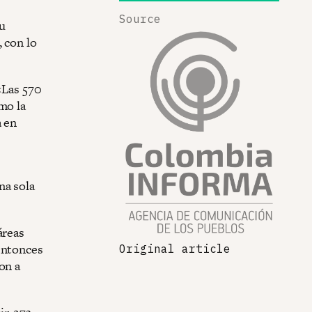
Source
u
 con lo
«Las 570
mo la
a en
na sola
áreas
entonces
Original article
on a