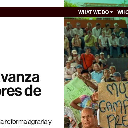
WHAT WE DO
WHO
avanza
res de
a reforma agraria y