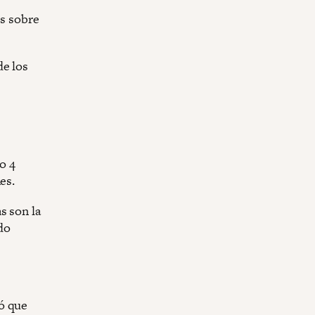
es sobre
de los
o 4
es.
s son la
do
ó que