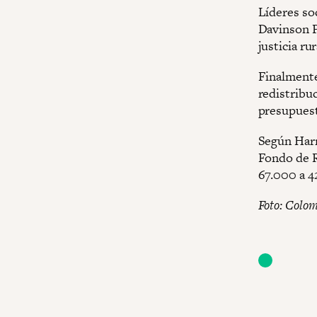
Líderes so
Davinson P
justicia rur
Finalmente
redistribuc
presupuest
Según Harm
Fondo de R
67.000 a 4
Foto: Colo