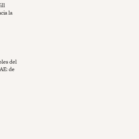
ll
cia la
les del
SAE: de