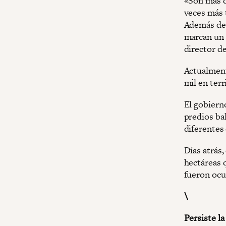
«Son más d
veces más 
Además de 
marcan un a
director de
Actualment
mil en terr
El gobiern
predios bal
diferentes
Días atrás,
hectáreas 
fueron ocu
\
Persiste la