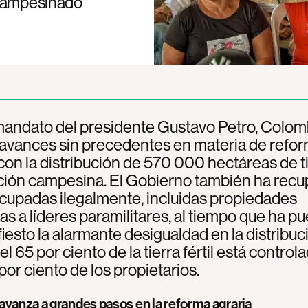
 campesinado
mandato del presidente Gustavo Petro, Colom
 avances sin precedentes en materia de refo
 con la distribución de 570 000 hectáreas de ti
ación campesina. El Gobierno también ha rec
ocupadas ilegalmente, incluidas propiedades
as a líderes paramilitares, al tiempo que ha p
iesto la alarmante desigualdad en la distribuc
: el 65 por ciento de la tierra fértil está control
 por ciento de los propietarios.
avanza a grandes pasos en la reforma agraria