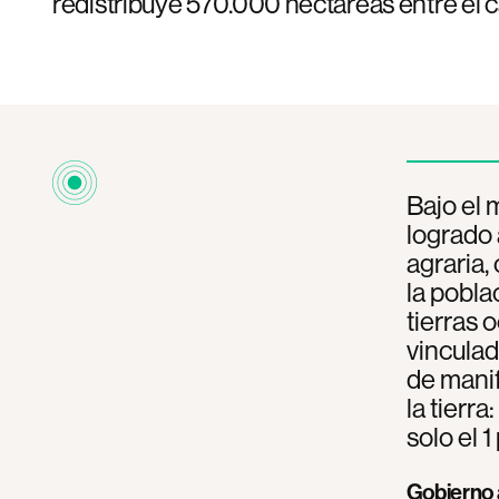
redistribuye 570.000 hectáreas entre el
Bajo el 
logrado
agraria,
la pobl
tierras 
vinculad
de manif
la tierra
solo el 1
Gobierno 