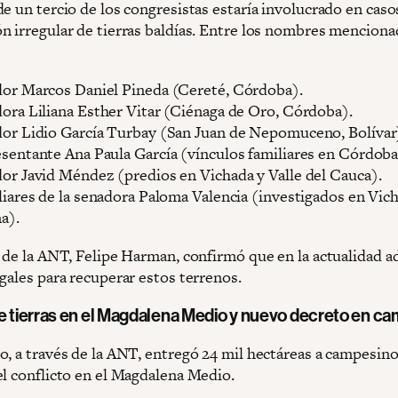
e un tercio de los congresistas estaría involucrado en caso
n irregular de tierras baldías. Entre los nombres mencion
or Marcos Daniel Pineda (Cereté, Córdoba).
ora Liliana Esther Vitar (Ciénaga de Oro, Córdoba).
or Lidio García Turbay (San Juan de Nepomuceno, Bolívar
sentante Ana Paula García (vínculos familiares en Córdoba
or Javid Méndez (predios en Vichada y Valle del Cauca).
iares de la senadora Paloma Valencia (investigados en Vic
a).
r de la ANT, Felipe Harman, confirmó que en la actualidad a
gales para recuperar estos terrenos.
e tierras en el Magdalena Medio y nuevo decreto en ca
o, a través de la ANT, entregó 24 mil hectáreas a campesino
el conflicto en el Magdalena Medio.