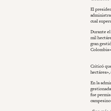
El preside
administra
cual supera
Durante el
mil hectár
gran gesti
Colombia»
Criticó qu
hectárea», 
En la admi
gestionada
fue permis
campesinos