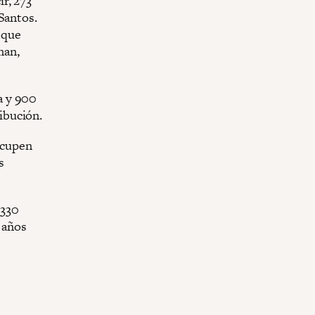
r, 273
Santos.
 que
man,
a y 900
ribución.
ocupen
s
.330
r años