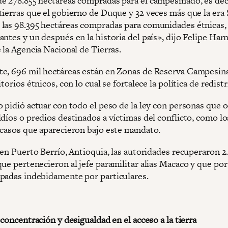
e 278.855 hectáreas compradas para el campesinado, es deci
tierras que el gobierno de Duque y 32 veces más que la era 
las 98.395 hectáreas compradas para comunidades étnicas,
ntes y un después en la historia del país», dijo Felipe Har
 la Agencia Nacional de Tierras.
e, 696 mil hectáreas están en Zonas de Reserva Campesin
itorios étnicos, con lo cual se fortalece la política de redist
o pidió actuar con todo el peso de la ley con personas que 
díos o predios destinados a víctimas del conflicto, como lo
 casos que aparecieron bajo este mandato.
 en Puerto Berrío, Antioquia, las autoridades recuperaron 2
que pertenecieron al jefe paramilitar alias Macaco y que po
padas indebidamente por particulares.
 concentración y desigualdad en el acceso a la tierra