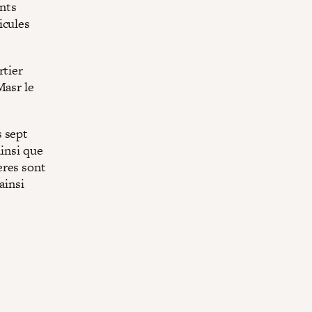
nts
icules
rtier
Masr le
s sept
ainsi que
ères sont
ainsi