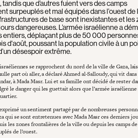
, tandis que d’autres fuient vers des camps
t surpeuplés et mal équipés dans l’ouest de la
nfrastructures de base sont inexistantes et les
jours dangereuses. L’armée israélienne a dém
s entiers, déplaçant plus de 50 000 personne
is d'août, poussant la population civile à un po
d’un désespoir extrême.
israéliennes se rapprochent du nord de la ville de Gaza, lais
ulle part où aller, a déclaré Ahmed al-Salloudy, qui vit dans
dar, à Mada Masr. Lui et sa famille ont décidé de rester da
ré le danger qui les guettait alors que l’armée israélienne
uartier.
 exprimé un sentiment partagé par de nombreuses personne
aza qui se sont entretenues avec Mada Masr ces derniers jou
uis les zones frontalières de la ville ou depuis les camps de
plés de l’ouest.