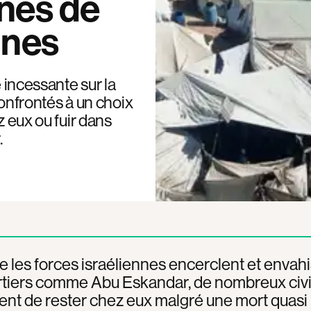
ines de
nnes
e incessante sur la
 confrontés à un choix
z eux ou fuir dans
.
e les forces israéliennes encerclent et envah
rtiers comme Abu Eskandar, de nombreux civi
ent de rester chez eux malgré une mort quasi