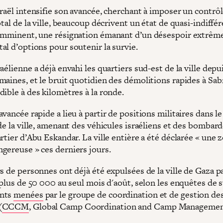
sraël intensifie son avancée, cherchant à imposer un contrô
otal de la ville, beaucoup décrivent un état de quasi-indiffé
imminent, une résignation émanant d’un désespoir extrême
al d’options pour soutenir la survie.
aélienne a déjà envahi les quartiers sud-est de la ville depu
maines, et le bruit quotidien des démolitions rapides à Sab
dible à des kilomètres à la ronde.
vancée rapide a lieu à partir de positions militaires dans l
 de la ville, amenant des véhicules israéliens et des bomba
rtier d’Abu Eskandar. La ville entière a été déclarée « une 
gereuse » ces derniers jours.
s de personnes ont déjà été expulsées de la ville de Gaza p
 plus de 50 000 au seul mois d'août, selon les enquêtes de s
nts
menées
par le groupe de coordination et de gestion d
(
CCCM
, Global Camp Coordination and Camp Manageme