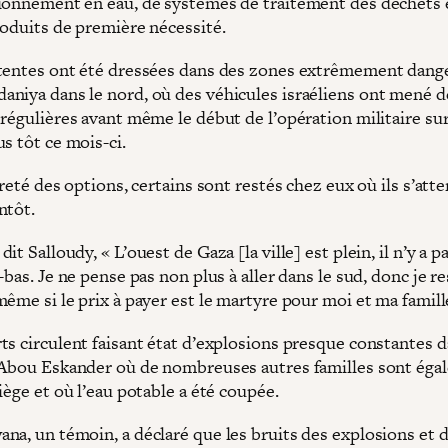
ionnement en eau, de systèmes de traitement des déchets 
roduits de première nécessité.
tentes ont été dressées dans des zones extrêmement dang
niya dans le nord, où des véhicules israéliens ont mené d
régulières avant même le début de l’opération militaire sur 
s tôt ce mois-ci.
areté des options, certains sont restés chez eux où ils s’att
ntôt.
it Salloudy, « L’ouest de Gaza [la ville] est plein, il n’y a p
-bas. Je ne pense pas non plus à aller dans le sud, donc je re
ême si le prix à payer est le martyre pour moi et ma famill
ts circulent faisant état d’explosions presque constantes d
’Abou Eskander où de nombreuses autres familles sont éga
iège et où l’eau potable a été coupée.
na, un témoin, a déclaré que les bruits des explosions et d