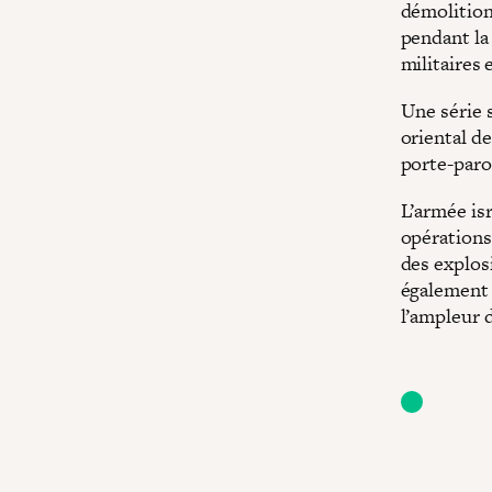
démolition
pendant la
militaires
Une série 
oriental d
porte-paro
L’armée is
opérations 
des explos
également d
l’ampleur 