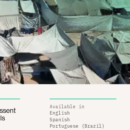
Available in
issent
English
ls
Spanish
Portuguese (Brazil)