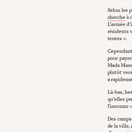
Selon les p
cherche
à 
L’armée d’
résidents v
tentes ».
Cependant,
pour payer 
Mada Masr 
plutôt vers
a rapideme
Là-bas, be
qu’elles pr
l’inconnu »
Des camps e
de la ville