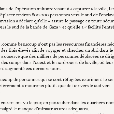
lans de l’opération militaire visant à « capturer » la ville, Is
déplacer environ 800 000 personnes vers le sud de l’enclav
invasion a
déclaré
qu’elle « assure le passage en toute sécur
ers le sud de la bande de Gaza » et qu’elle a « facilité l’entr
 comme beaucoup n’ont pas les ressources financières néc
des frais élevés afin de voyager et chercher un abri dans le
a observé que des milliers de personnes déplacées se diri
 des camps dans l’ouest et le nord-ouest de la ville, où le
nt augmenté ces derniers jours.
aucoup de personnes qui se sont réfugiées expriment le se
éféreraient « mourir ici plutôt que de fuir vers le sud vers
.
ntiers ont vu le jour, en particulier dans les quartiers no
, malgré le manque d’infrastructures adéquates,