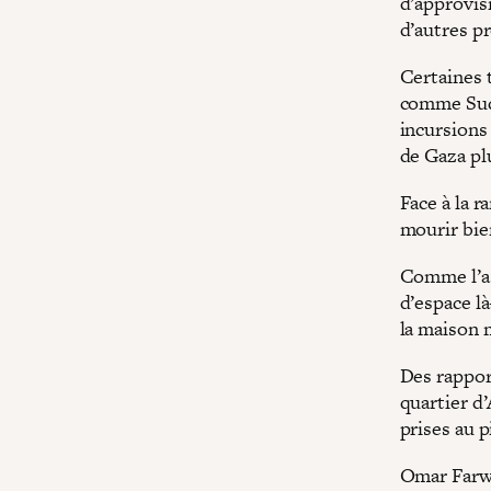
d’approvis
d’autres p
Certaines 
comme Suda
incursions 
de Gaza plu
Face à la r
mourir bie
Comme l’a d
d’espace là
la maison m
Des rappor
quartier d
prises au p
Omar Farwa