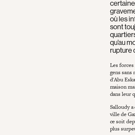
certaine
gravemen
où les i
sont tou
quartier
qu’au mo
rupture 
Les forces 
gens sans n
d'Abu Eskan
maison malg
dans leur q
Salloudy a
ville de G
ce soit dep
plus surpeu