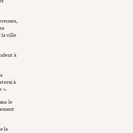
et
ereuses,
es
la ville
endent à
as
sterai à
e ».
ans le
lement
e la