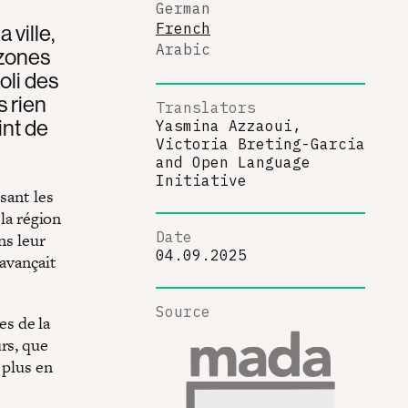
German
 ville,
French
Arabic
 zones
oli des
s rien
Translators
int de
Yasmina Azzaoui,
Victoria Breting-Garcia
and
Open Language
Initiative
sant les
 la région
Date
ns leur
04.09.2025
 avançait
Source
s de la
rs, que
 plus en