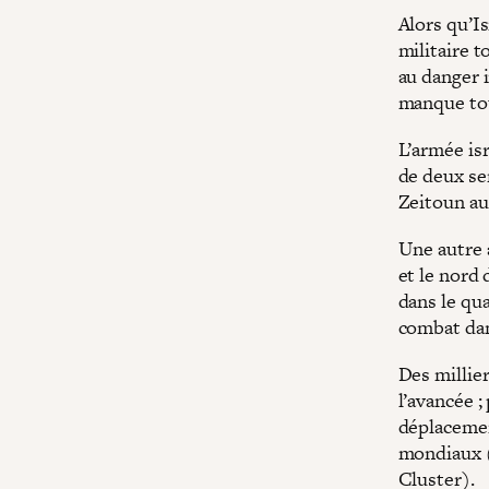
Alors qu’I
militaire t
au danger 
manque tot
L’armée isr
de deux se
Zeitoun au
Une autre a
et le nord
dans le qua
combat dan
Des millier
l’avancée ;
déplaceme
mondiaux 
Cluster).