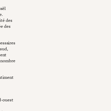
raël
e.
ité des
ée des
essaires
 sud,
gent
ur nombre
ntiment
rd-ouest