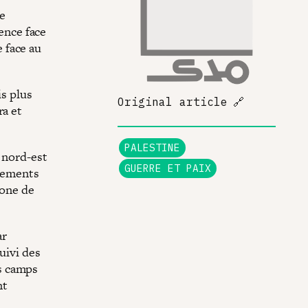
le
rence face
 face au
is plus
Original article
🔗
ra et
PALESTINE
e nord-est
GUERRE ET PAIX
rdements
zone de
ar
uivi des
es camps
nt