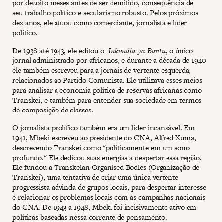
por dezoito meses antes de ser demitido, consequência de
seu trabalho político e secularismo robusto. Pelos próximos
dez anos, ele atuou como comerciante, jornalista e líder
político.
De 1938 até 1943, ele editou o
Inkundla ya Bantu
, o único
jornal administrado por africanos, e durante a década de 1940
ele também escreveu para a jornais de vertente esquerda,
relacionados ao Partido Comunista. Ele utilizava esses meios
para analisar a economia política de reservas africanas como
Transkei, e também para entender sua sociedade em termos
de composição de classes.
O jornalista prolífico também era um líder incansável. Em
1941, Mbeki escreveu ao presidente do CNA, Alfred Xuma,
descrevendo Transkei como "politicamente em um sono
profundo." Ele dedicou suas energias a despertar essa região.
Ele fundou a Transkeian Organised Bodies (Organização de
Transkei), uma tentativa de criar uma única vertente
progressista advinda de grupos locais, para despertar interesse
e relacionar os problemas locais com as campanhas nacionais
do CNA. De 1943 a 1948, Mbeki foi incisivamente ativo em
políticas baseadas nessa corrente de pensamento.