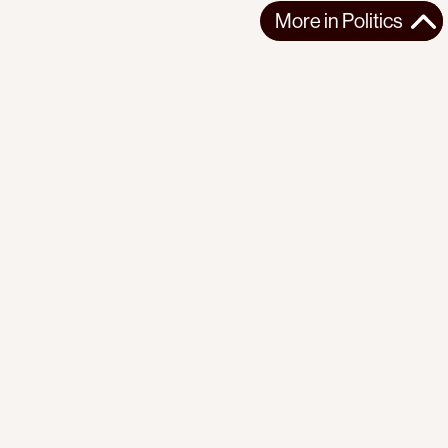
More in
Politics
More in
Politics
EUROPE
POLITICS
2026-07-23
In France, Lawfare Is Used to Silence Pro-Palestine
Lawmaker
MEP Rima Hassan is embroiled in trial for defending
Palestinians’ right to resist occupati...