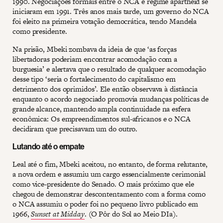
1990. Negociações formais entre o NCA e regime apartheid se
iniciaram em 1991. Três anos mais tarde, um governo do NCA
foi eleito na primeira votação democrática, tendo Mandela
como presidente.
Na prisão, Mbeki zombava da ideia de que ‘as forças
libertadoras poderiam encontrar acomodação com a
burguesia’ e alertava que o resultado de qualquer acomodação
desse tipo ‘seria o fortalecimento do capitalismo em
detrimento dos oprimidos’. Ele então observava à distância
enquanto o acordo negociado promovia mudanças políticas de
grande alcance, mantendo ampla continuidade na esfera
econômica: Os empreendimentos sul-africanos e o NCA
decidiram que precisavam um do outro.
Lutando até o empate
Leal até o fim, Mbeki aceitou, no entanto, de forma relutante,
a nova ordem e assumiu um cargo essencialmente cerimonial
como vice-presidente do Senado. O mais próximo que ele
chegou de demonstrar descontentamento com a forma como
o NCA assumiu o poder foi no pequeno livro publicado em
1966,
Sunset at Midday
. (O Pôr do Sol ao Meio DIa).