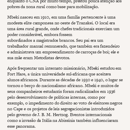
enquanto o CNA por muito tempo, prestou pouca atenção aos
pobres da zona rural como base para mobilização.
Mbeki nasceu em 1910, em uma família pertencente à uma
modesta elite camponesa no oeste de Transkei. O local era
uma área rural grande, onde chefes tradicionais exerciam um
poder considerável, embora fossem
subordinados a magistrados brancos. Seu pai era um
trabalhador manual remunerado, que também era fazendeiro
e administrava um empreendimento de carroças de boi; ele e
sua mãe eram Metodistas devotos.
Após frequentar um internato missionário, Mbeki estudou em
Fort Hare, a única universidade sul-africana que aceitava
alunos africanos. Durante as décadas de 1930 e 1940, o lugar se
tornou o berço do nacionalismo africano. Mbeki e muitos de
seus companheiros estudantis foram radicalizados em 1936
pelo desenvolvimento de políticas internas, como por
exemplo, o impedimento do direito ao voto de eleitores negros
no Cape e os projetos de leis segregacionistas introduzidos
pelo governo de J. B. M. Hertzog. Eventos internacionais
como a invasão da Itália na Abissínia também influenciaram
esse panorama.