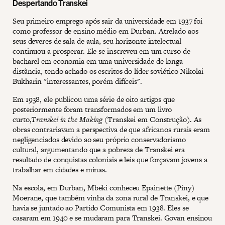
Despertando Transkei
Seu primeiro emprego após sair da universidade em 1937 foi
como professor de ensino médio em Durban. Atrelado aos
seus deveres de sala de aula, seu horizonte intelectual
continuou a prosperar. Ele se inscreveu em um curso de
bacharel em economia em uma universidade de longa
distância, tendo achado os escritos do líder soviético Nikolai
Bukharin "interessantes, porém difíceis".
Em 1938, ele publicou uma série de oito artigos que
posteriormente foram transformados em um livro
curto,
Transkei in the Making
(Transkei em Construção). As
obras contrariavam a perspectiva de que africanos rurais eram
negligenciados devido ao seu próprio conservadorismo
cultural, argumentando que a pobreza de Transkei era
resultado de conquistas coloniais e leis que forçavam jovens a
trabalhar em cidades e minas.
Na escola, em Durban, Mbeki conheceu Epainette (Piny)
Moerane, que também vinha da zona rural de Transkei, e que
havia se juntado ao Partido Comunista em 1938. Eles se
casaram em 1940 e se mudaram para Transkei. Govan ensinou