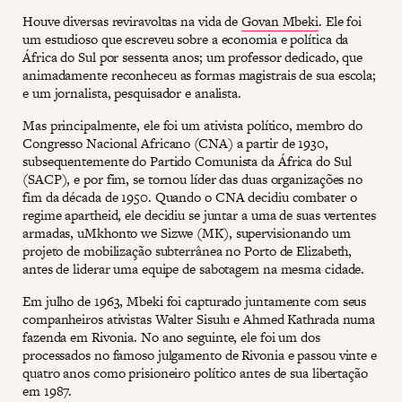
Houve diversas reviravoltas na vida de
Govan Mbeki
. Ele foi
um estudioso que escreveu sobre a economia e política da
África do Sul por sessenta anos; um professor dedicado, que
animadamente reconheceu as formas magistrais de sua escola;
e um jornalista, pesquisador e analista.
Mas principalmente, ele foi um ativista político, membro do
Congresso Nacional Africano (CNA) a partir de 1930,
subsequentemente do Partido Comunista da África do Sul
(SACP), e por fim, se tornou líder das duas organizações no
fim da década de 1950. Quando o CNA decidiu combater o
regime apartheid, ele decidiu se juntar a uma de suas vertentes
armadas, uMkhonto we Sizwe (MK), supervisionando um
projeto de mobilização subterrânea no Porto de Elizabeth,
antes de liderar uma equipe de sabotagem na mesma cidade.
Em julho de 1963, Mbeki foi capturado juntamente com seus
companheiros ativistas Walter Sisulu e Ahmed Kathrada numa
fazenda em Rivonia. No ano seguinte, ele foi um dos
processados no famoso julgamento de Rivonia e passou vinte e
quatro anos como prisioneiro político antes de sua libertação
em 1987.