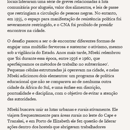
locais lideraram uma série de greves relacionadas à luta
comunitária por aluguéis, valor dos alimentos, e leis de passe
que restringiam a circulação de pessoas negras. No entanto,
em 1955, o espaço para manifestação de resistência política foi
severamente restringido, e o CNA foi proibido de presidir
encontros na cidade.
O desafio passou a ser o de encontrar diferentes formas de
engajar uma multidão fervorosa e sustentar o ativismo, mesmo
sob a vigilância do Estado. Anos mais tarde, Mbeki relembrou
que 'foi durante essa época, entre 1956 e 1960, que
aperfeiçoamos os métodos de trabalho no subterrâneo'.
Pequenas células estruturadas já operavam na cidade, e nelas
Mbeki adicionou dois elementos: um programa de política
educacional que não se comparava ao de nenhuma outra
cidade da África do Sul, e uma ênfase em discrição,
pontualidade e disciplina, com o objetivo de evitar a atenção
das autoridades.
Mbeki buscava unir as lutas urbanas e rurais ativamente. Ele
viajava frequentemente para áreas rurais no leste do Cape e
Transkei, e em Porto de Elizabeth ele fez questão de liderar
ações dentro dos hostels que abrigavam trabalhadores