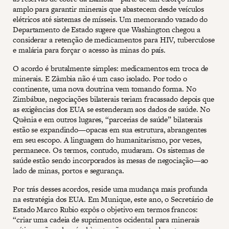
amplo para garantir minerais que abastecem desde veículos
elétricos até sistemas de mísseis. Um memorando vazado do
Departamento de Estado sugere que Washington chegou a
considerar a retenção de medicamentos para HIV, tuberculose
e malária para forçar o acesso às minas do país.
O acordo é brutalmente simples: medicamentos em troca de
minerais. E Zâmbia não é um caso isolado. Por todo o
continente, uma nova doutrina vem tomando forma. No
Zimbábue, negociações bilaterais teriam fracassado depois que
as exigências dos EUA se estenderam aos dados de saúde. No
Quênia e em outros lugares, “parcerias de saúde” bilaterais
estão se expandindo—opacas em sua estrutura, abrangentes
em seu escopo. A linguagem do humanitarismo, por vezes,
permanece. Os termos, contudo, mudaram. Os sistemas de
saúde estão sendo incorporados às mesas de negociação—ao
lado de minas, portos e segurança.
Por trás desses acordos, reside uma mudança mais profunda
na estratégia dos EUA. Em Munique, este ano, o Secretário de
Estado Marco Rubio expôs o objetivo em termos francos:
“criar uma cadeia de suprimentos ocidental para minerais