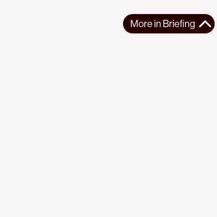
More in
Briefing
More in
Briefing
GLOBAL
BRIEFING
2026-08-07
PI Briefing | No. 23 | The Earth Beneath Us
The fires are here. So are the technologies of transition. What
is missing is power over i...