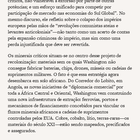
críticos, não vulnerável à extorsão por parte de outras
potências; e um esforço unificado para competir por
participação de mercado nas economias do Sul Global”. No
mesmo discurso, ele refletiu sobre o colapso dos impérios
europeus pelas mãos de “revoluções comunistas ateias e
levantes anticoloniais”—não tanto como um acerto de contas
pela expansão criminosa do império, mas sim como uma
perda injustificada que deve ser revertida.
Os minerais críticos situam-se no centro desse projeto de
recolonização: materiais sem os quais Washington não
consegue fabricar baterias, chips, drones, mísseis ou cadeias de
suprimentos militares. O fato é que essa estratégia agora
desembarca em solo africano. Do Corredor do Lobito, em
Angola, as novas iniciativas de “diplomacia comercial” por
toda a África Central e Oriental, Washington vem construindo
uma nova infraestrutura de extração: ferrovias, portos e
mecanismos de financiamento concebidos para vincular os
fluxos minerais africanos a cadeias de suprimentos
controladas pelos EUA. Cobre, cobalto, lítio, terras-raras—os
materiais do século XXI—estão sendo mapeados, precificados
e assegurados.