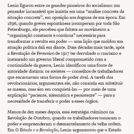
Lenin figurou entre os grandes pioneiros do socialismo: um
pensador incansável que insistia em uma “análise concreta da
situação concreta”, em oposição aos dogmas de sua época. Em
1896, quando greves espontâneas irromperam por toda São
Petersburgo, ele percebeu que faltava ao movimento a
“organização constante e contínua” necessária para
transformar a revolta em poder — uma lição que moldou sua
atuação política dali em diante. Duas décadas mais tarde, após
a Revolução de Fevereiro de 1917 ter derrubado o czarismo e
instaurado um governo liberal comprometido com a
continuidade da guerra, Lenin identificou uma fonte de
autoridade distinta: os sovietes — conselhos de trabalhadores
que encarnavam uma forma de poder rival. A tarefa dos
revolucionários, argumentava ele, não consistia em substituir
as massas, mas sim em conquistá-las — por meio de uma
explicação “paciente, sistemática e persistente” — para a
necessidade de transferir o poder a esses órgãos.
Menos de dez meses depois, essa estratégia culminou na
Revolução de Outubro, quando os trabalhadores tomaram o
poder e empreenderam o desmantelamento da velha ordem.
Em
O Estado e a Revolução
, Lenin argumentou que o Estado