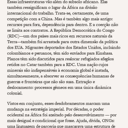
Essas infraestruturas vão além do subsolo africano. Elas
também ressignificam o lugar da África na divisão
internacional do trabalho. Trata-se, certamente, de uma
competição com a China. Mas é também algo mais antigo:
recursos para fora, dependência para dentro. E a coerção não
se limita aos contratos. A República Democrática do Congo
(RDC)—um dos países mais ricos em recursos naturais da
Terra—também foi arrastada para outra dimensão da política
dos EUA. Migrantes deportados dos Estados Unidos, incluindo
colombianos e peruanos, têm sido enviados para Kinshasa.
Planos têm sido discutidos para realocar refugiados afegãos
retidos no Catar também para a RDC. Uma nação cujos
minerais são indispensáveis ​​à economia global é instada,
simultaneamente, a absorver as consequências humanas de
guerras e fronteiras que não são suas. Extração e
deslocamento: processos gêmeos em uma única dinâmica
colonial.
Vistos em conjunto, esses desdobramentos marcam uma
mudança na estratégia imperial. Por décadas, o poder
ocidental na África foi azeitado pelo desenvolvimento — por
mais desigual e condicional que fosse. Ajuda, dívida, ONGs:
uma linguagem de parceria que mascarava uma estrutura de