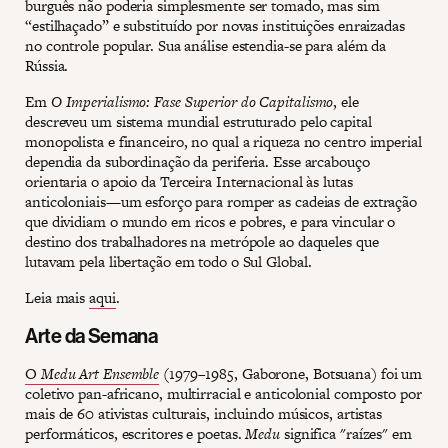
burguês não poderia simplesmente ser tomado, mas sim
“estilhaçado” e substituído por novas instituições enraizadas
no controle popular. Sua análise estendia-se para além da
Rússia.
Em
O Imperialismo: Fase Superior do Capitalismo
, ele
descreveu um sistema mundial estruturado pelo capital
monopolista e financeiro, no qual a riqueza no centro imperial
dependia da subordinação da periferia. Esse arcabouço
orientaria o apoio da Terceira Internacional às lutas
anticoloniais—um esforço para romper as cadeias de extração
que dividiam o mundo em ricos e pobres, e para vincular o
destino dos trabalhadores na metrópole ao daqueles que
lutavam pela libertação em todo o Sul Global.
Leia mais
aqui
.
Arte da Semana
O
Medu Art Ensemble
(1979–1985, Gaborone, Botsuana) foi um
coletivo pan-africano, multirracial e anticolonial composto por
mais de 60 ativistas culturais, incluindo músicos, artistas
performáticos, escritores e poetas.
Medu
significa "raízes" em