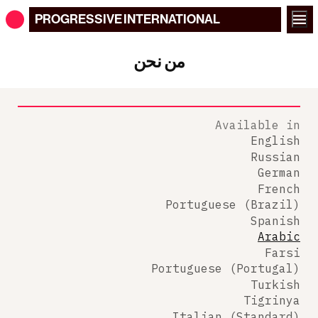
PROGRESSIVE
INTERNATIONAL
من نحن
Available in
English
Russian
German
French
Portuguese (Brazil)
Spanish
Arabic
Farsi
Portuguese (Portugal)
Turkish
Tigrinya
Italian (Standard)