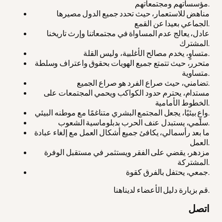
مؤسساتهم ومجتمعاتهم.
مناهض للاستعمار، حيث تحدد جميع الدول مصيرها
الجماعي بعيدا عن القمع.
عادل، يعالج عدم المساواة في مجتمعاتنا وإرث تاريخنا
المشترك.
متساوٍ، يخدم مصالح الأغلبية، وليس القلة.
متحرر، حيث تتمتع جميع الهويات بحقوق واعتراف وسلطة
متساوية.
تضامني، حيث صراع الفرد هو صراع الجميع.
مستدام، يحترم حدود الكواكب ويحمي المجتمعات على
الخطوط الأمامية.
واعٍ بيئيًا، يجعل المجتمع البشري متناغمًا مع موطنه البيئي.
سلمي، يستبدل عنف الحرب بدبلوماسية الشعوب.
ما بعد رأسمالي، يكافئ جميع أشكال العمل مع إلغاء عبادة
العمل.
مزدهر، يقضي على الفقر ويستثمر في مستقبل الوفرة
المشتركة.
جمعي، يحتفل بالفرق كقوة.
قم بزيارة دليل الأعضاء لديناهنا.
اتصل