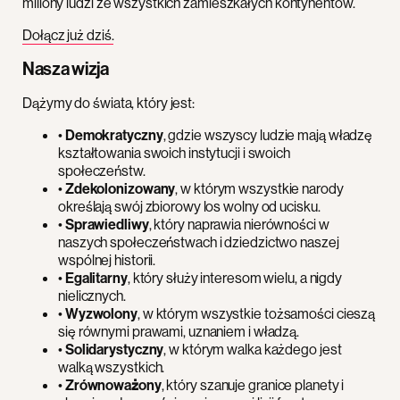
miliony ludzi ze wszystkich zamieszkałych kontynentów.
Dołącz już dziś.
Nasza wizja
Dążymy do świata, który jest:
•
Demokratyczny
, gdzie wszyscy ludzie mają władzę
kształtowania swoich instytucji i swoich
społeczeństw.
•
Zdekolonizowany
, w którym wszystkie narody
określają swój zbiorowy los wolny od ucisku.
•
Sprawiedliwy
, który naprawia nierówności w
naszych społeczeństwach i dziedzictwo naszej
wspólnej historii.
•
Egalitarny
, który służy interesom wielu, a nigdy
nielicznych.
•
Wyzwolony
, w którym wszystkie tożsamości cieszą
się równymi prawami, uznaniem i władzą.
•
Solidarystyczny
, w którym walka każdego jest
walką wszystkich.
•
Zrównoważony
, który szanuje granice planety i