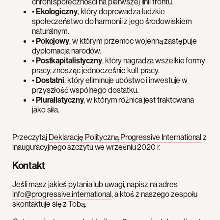
chroni społeczności na pierwszej linii frontu.
•
Ekologiczny
, który doprowadza ludzkie
społeczeństwo do harmonii z jego środowiskiem
naturalnym.
•
Pokojowy
, w którym przemoc wojenną zastępuje
dyplomacja narodów.
•
Postkapitalistyczny
, który nagradza wszelkie formy
pracy, znosząc jednocześnie kult pracy.
•
Dostatni
, który eliminuje ubóstwo i inwestuje w
przyszłość wspólnego dostatku.
•
Pluralistyczny
, w którym różnica jest traktowana
jako siła.
Przeczytaj
Deklarację Polityczną Progressive International
z
inauguracyjnego szczytu we wrześniu 2020 r.
Kontakt
Jeśli masz jakieś pytania lub uwagi, napisz na adres
info@progressive.international
, a ktoś z naszego zespołu
skontaktuje się z Tobą.