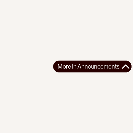
More in
Announcements
More in
Announcements