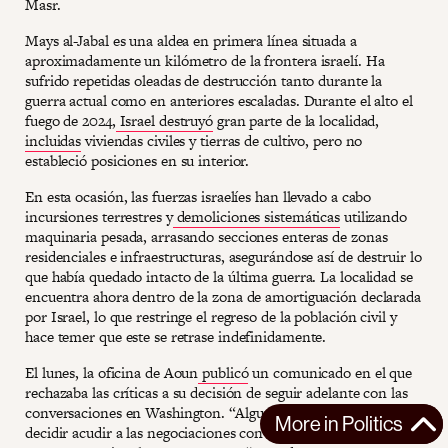
Masr.
Mays al-Jabal es una aldea en primera línea situada a
aproximadamente un kilómetro de la frontera israelí. Ha
sufrido repetidas oleadas de destrucción tanto durante la
guerra actual como en anteriores escaladas. Durante el alto el
fuego de 2024,
Israel destruyó
gran parte de la localidad,
incluidas
viviendas civiles y tierras de cultivo, pero no
estableció posiciones en su interior.
En esta ocasión, las fuerzas israelíes han llevado a cabo
incursiones terrestres y
demoliciones sistemáticas
utilizando
maquinaria pesada, arrasando secciones enteras de zonas
residenciales e infraestructuras, asegurándose así de destruir lo
que había quedado intacto de la última guerra. La localidad se
encuentra ahora dentro de la zona de amortiguación declarada
por Israel, lo que restringe el regreso de la población civil y
hace temer que este se retrase indefinidamente.
El lunes, la oficina de Aoun
publicó
un comunicado en el que
rechazaba las críticas a su decisión de seguir adelante con las
conversaciones en Washington. “Algunos nos culpan por
More in
Politics
decidir acudir a las negociaciones con el pretexto de la falta de