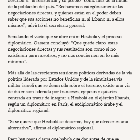
describir a “la resistencia y su pueblo” como más de la mitad
de la población del país. “Rechazamos categóricamente las
negociaciones directas, y quienes están en el poder deben
saber que sus acciones no benefician ni al Líbano ni a ellos
mismos”, advirtió el secretario general.
Señalando el vacío que se abre entre Hezbolá y el proceso
diplomático, Qassem
concluyó
: “Que quede claro: estas
negociaciones directas y sus resultados son como si no
existieran para nosotros, y no nos conciernen en lo más
mínimo”.
Más allá de las crecientes tensiones políticas derivadas de la vía
política liderada por Estados Unidos y de la simultánea vía
militar israelí que se desarrolla sobre el terreno, existe una vía
de distensión liderada por franceses, egipcios y qataríes
centrada en tratar de integrar a Hezbolá en el ejército libanés,
según un diplomático en París, el exdiplomático árabe y el
diplomático regional.
“Si se quiere que Hezbolá se desarme, hay que ofrecerles una
alternativa”, afirma el diplomático regional.
Pero hay pasos claros que habría que dar antes de que se