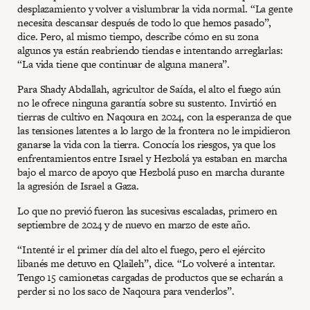
desplazamiento y volver a vislumbrar la vida normal. “La gente
necesita descansar después de todo lo que hemos pasado”,
dice. Pero, al mismo tiempo, describe cómo en su zona
algunos ya están reabriendo tiendas e intentando arreglarlas:
“La vida tiene que continuar de alguna manera”.
Para Shady Abdallah, agricultor de Saída, el alto el fuego aún
no le ofrece ninguna garantía sobre su sustento. Invirtió en
tierras de cultivo en Naqoura en 2024, con la esperanza de que
las tensiones latentes a lo largo de la frontera no le impidieron
ganarse la vida con la tierra. Conocía los riesgos, ya que los
enfrentamientos entre Israel y Hezbolá ya estaban en marcha
bajo el marco de apoyo que Hezbolá puso en marcha durante
la agresión de Israel a Gaza.
Lo que no previó fueron las sucesivas escaladas, primero en
septiembre de 2024 y de nuevo en marzo de este año.
“Intenté ir el primer día del alto el fuego, pero el ejército
libanés me detuvo en Qlaileh”, dice. “Lo volveré a intentar.
Tengo 15 camionetas cargadas de productos que se echarán a
perder si no los saco de Naqoura para venderlos”.