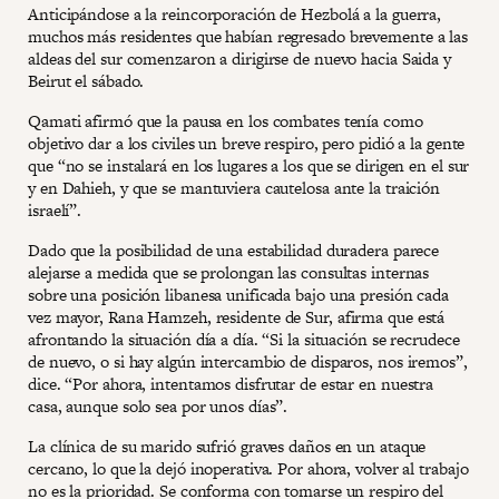
Anticipándose a la reincorporación de Hezbolá a la guerra,
muchos más residentes que habían regresado brevemente a las
aldeas del sur comenzaron a dirigirse de nuevo hacia Saida y
Beirut el sábado.
Qamati afirmó que la pausa en los combates tenía como
objetivo dar a los civiles un breve respiro, pero pidió a la gente
que “no se instalará en los lugares a los que se dirigen en el sur
y en Dahieh, y que se mantuviera cautelosa ante la traición
israelí”.
Dado que la posibilidad de una estabilidad duradera parece
alejarse a medida que se prolongan las consultas internas
sobre una posición libanesa unificada bajo una presión cada
vez mayor, Rana Hamzeh, residente de Sur, afirma que está
afrontando la situación día a día. “Si la situación se recrudece
de nuevo, o si hay algún intercambio de disparos, nos iremos”,
dice. “Por ahora, intentamos disfrutar de estar en nuestra
casa, aunque solo sea por unos días”.
La clínica de su marido sufrió graves daños en un ataque
cercano, lo que la dejó inoperativa. Por ahora, volver al trabajo
no es la prioridad. Se conforma con tomarse un respiro del