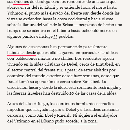
sus
órdenes
de desalojo para los residentes de una zona que
abarca el sur del río Litani y se extiende hacia el norte hasta
Yohmor; el punto más elevado del frente sur, desde donde las
vistas se extienden hasta la costa occidental y hacia el este
sobre la llanura del valle de la Bekaa —ocupando de hecho una
franja que se adentra en el Líbano hasta ocho kilómetros en
algunos puntos e incluye 55 pueblos.
Algunas de estas zonas han permanecido parcialmente
habitadas desde
que estalló la guerra, en particular las aldeas
con poblaciones mixtas o no chiitas. Los residentes siguen
viviendo en la aldea cristiana de Debel, cerca de Bint Jbeil, en
el sector central del frente sur, a pesar de estar aislados por
completo del mundo exterior desde hace semanas, desde que
Israel lanzó su operación de cerco sobre Bint Jbeil. La
circulación hacia y desde la aldea está seriamente restringida y
las fuerzas israelíes han destruido 20 de las casas de la aldea.
Antes del alto el fuego, los continuos bombardeos israelíes
impedían que la ayuda llegara a Debel y a las aldeas cristianas
cercanas, como Ain Ebel y Rmeish. Ni siquiera el embajador
del Vaticano en el Líbano
pudo acceder a la zona
.