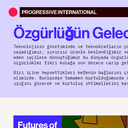
PROGRESSIVE
INTERNATIONAL
Özgürlüğün Gele
Teknolojinin gözetiminde ve teknokratların y
yaşadığımız, sınırsız ürünle beslendiğimiz v
eden işçilere dönüştüğümüz bu dünyada özgürl
özgürlükler fikri kulağa son derece cazip ge
Bizi içine hapsettikleri kefenin bağlarını ç
elimizde. Bunlardan tamamen kurtulduğumuzda 
ışığını görecek ve kurtuluş ihtimallerini ka
Futures of