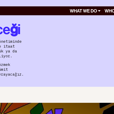
WHAT WE DO
WHO
ceği
önetiminde
e itaat
ük ya da
liyor.
özmek
ümit
vrayacağız.