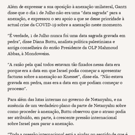
Além de expressar a sua oposição à anexação unilateral, Gantz
disse que o dia 1 de Julho não era uma "data sagrada" para a
anexação, e expressou o seu apoio a que se desse prioridade à
actual crise da COVID-19 sobre a anexação neste momento.
"É verdade, 1 de Julho nunca foi uma data sagrada gravada em
pedra", disse Diana Buttu, analista política palestiniana e
antiga conselheira do então Presidente da OLP Mahmoud
Abbas, à Mondoweiss.
"A razão pela qual todos estavam tão fixados nessa data era
porque era a data em que Israel podia começar a apresentar
facturas sobre a anexação ao Knesset", disse ela. "Não estava
gravada em pedra, mas era a data em que podiam começar o
processo".
Para além das lutas internas no governo de Netanyahu, e na
ausência de um verdadeiro plano da parte de Netanyahu sobre
como proceder à anexação, Buttu observou que o atraso podia
ser atribuído, em parte, à crescente pressão internacional
sobre Israel para parar a anexação.
"Toda a pressão internacional está a ajudar no sentido de que é