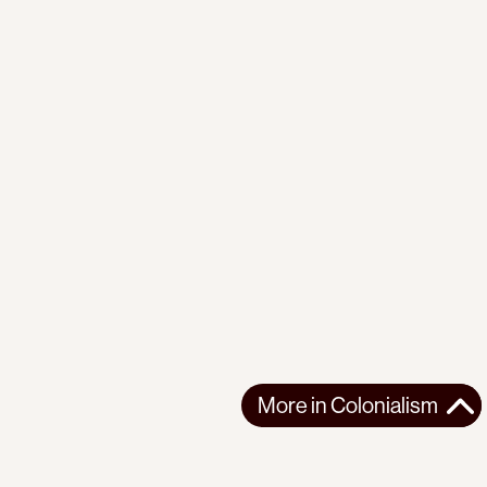
More in
Colonialism
More in
Colonialism