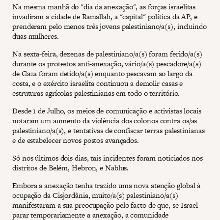
Na mesma manhã do "dia da anexação", as forças israelitas
invadiram a cidade de Ramallah, a "capital" política da AP, e
prenderam pelo menos três jovens palestiniano/a(s), incluindo
duas mulheres.
Na sexta-feira, dezenas de palestiniano/a(s) foram ferido/a(s)
durante os protestos anti-anexação, vário/a(s) pescadore/a(s)
de Gaza foram detido/a(s) enquanto pescavam ao largo da
costa, e o exército israelita continuou a demolir casas e
estruturas agrícolas palestinianas em todo o território.
Desde 1 de Julho, os meios de comunicação e activistas locais
notaram um aumento da violência dos colonos contra os/as
palestiniano/a(s), e tentativas de confiscar terras palestinianas
e de estabelecer novos postos avançados.
Só nos últimos dois dias, tais incidentes foram noticiados nos
distritos de Belém, Hebron, e Nablus.
Embora a anexação tenha trazido uma nova atenção global à
ocupação da Cisjordânia, muito/a(s) palestiniano/a(s)
manifestaram a sua preocupação pelo facto de que, se Israel
parar temporariamente a anexação, a comunidade