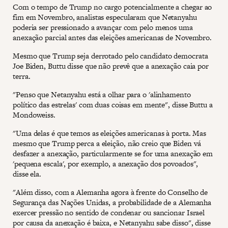
Com o tempo de Trump no cargo potencialmente a chegar ao
fim em Novembro, analistas especularam que Netanyahu
poderia ser pressionado a avançar com pelo menos uma
anexação parcial antes das eleições americanas de Novembro.
Mesmo que Trump seja derrotado pelo candidato democrata
Joe Biden, Buttu disse que não prevê que a anexação caia por
terra.
"Penso que Netanyahu está a olhar para o 'alinhamento
político das estrelas' com duas coisas em mente", disse Buttu a
Mondoweiss.
"Uma delas é que temos as eleições americanas à porta. Mas
mesmo que Trump perca a eleição, não creio que Biden vá
desfazer a anexação, particularmente se for uma anexação em
'pequena escala', por exemplo, a anexação dos povoados",
disse ela.
"Além disso, com a Alemanha agora à frente do Conselho de
Segurança das Nações Unidas, a probabilidade de a Alemanha
exercer pressão no sentido de condenar ou sancionar Israel
por causa da anexação é baixa, e Netanyahu sabe disso", disse