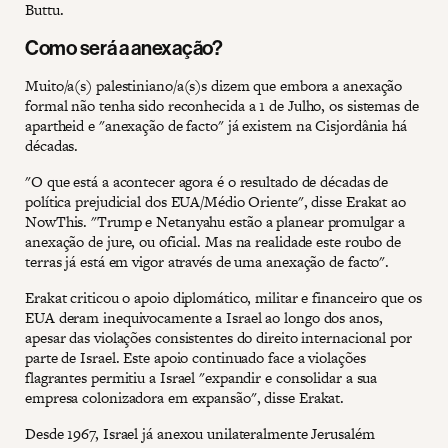
Buttu.
Como será a anexação?
Muito/a(s) palestiniano/a(s)s dizem que embora a anexação
formal não tenha sido reconhecida a 1 de Julho, os sistemas de
apartheid e "anexação de facto" já existem na Cisjordânia há
décadas.
"O que está a acontecer agora é o resultado de décadas de
política prejudicial dos EUA/Médio Oriente", disse Erakat ao
NowThis. "Trump e Netanyahu estão a planear promulgar a
anexação de jure, ou oficial. Mas na realidade este roubo de
terras já está em vigor através de uma anexação de facto".
Erakat criticou o apoio diplomático, militar e financeiro que os
EUA deram inequivocamente a Israel ao longo dos anos,
apesar das violações consistentes do direito internacional por
parte de Israel. Este apoio continuado face a violações
flagrantes permitiu a Israel "expandir e consolidar a sua
empresa colonizadora em expansão", disse Erakat.
Desde 1967, Israel já anexou unilateralmente Jerusalém