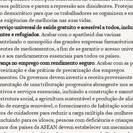
esos políticos e parem a repressão aos dissidentes. Proteja
o democrático para que os trabalhadores se organizem e 
as exigências de melhorias nas suas vidas.
rviço universal de saúde gratuito e acessível a todos, incl
ntes e refugiados
. Acabar com o apartheid das vacinas
ntelando o monopólio das grandes empresas farmacêutica
tentes de medicamentos, a fim de se garantir o acesso unive
a e aos medicamentos essenciais para todos os países.
ança no emprego com rendimento seguro
. Acabar com as p
rceirização e das práticas de precarização dos empregos
nentes. Os governos devem investir a receita proveniente
mentação de uma tributação progressiva abrangente nos s
tivos e serviços essenciais, incluindo a construção e manu
estrutura social, a agricultura sustentável e produção de ali
ão de energia renovável, o fornecimento de habitação social
ços de cuidadores para reduzir a carga múltipla das mulher
 incluindo para os idosos, pessoas com deficiência e crianças
nos dos países da ASEAN devem estabelecer um mecanis