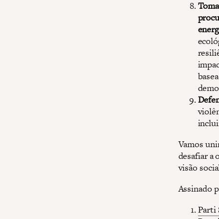
Tomar
procu
energ
ecoló
resil
impac
basea
democ
Defen
violê
inclu
Vamos unir
desafiar a
visão socia
Assinado p
Parti