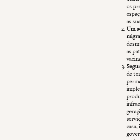
os pr
espaç
as su
Um se
migra
desma
as pa
vacin
Segur
de te
perma
imple
produ
infra
geraç
servi
casa,
gover