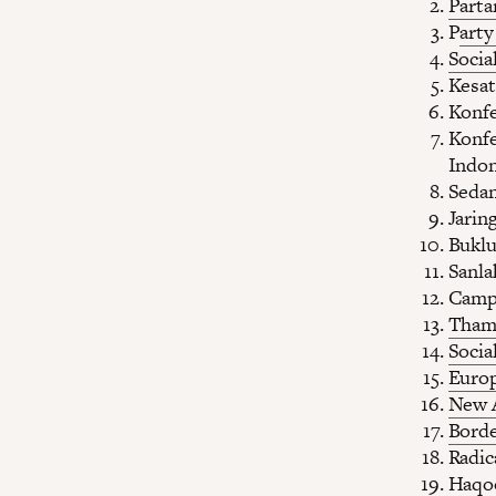
Parta
P
art
Socia
Kesat
Konfe
Konfe
Indon
Sedan
Jarin
Buklu
Sanla
Campa
Tham
Social
Europ
New A
Bord
Radica
Haqo