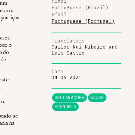
Hindi
 um
Portuguese (Brazil)
 com a
Hindi
njustiças
Portuguese (Portugal)
ectou
Translators
todo o
Carlos Rui Ribeiro
and
o do
Luis Castro
úde
Date
04.06.2021
este
a
DECLARAÇÕES
SAÚDE
to,
ECONOMIA
tando-se
acia na