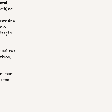
ntal,
100% de
nstruir a
om o
lização
o
inaliza a
tivos,
ra, para
m uma