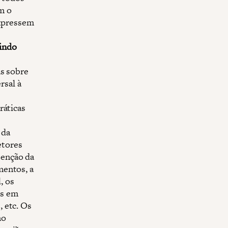
m o
expressem
uindo
s sobre
rsal à
ráticas
 da
etores
tenção da
mentos, a
, os
es em
, etc. Os
mo