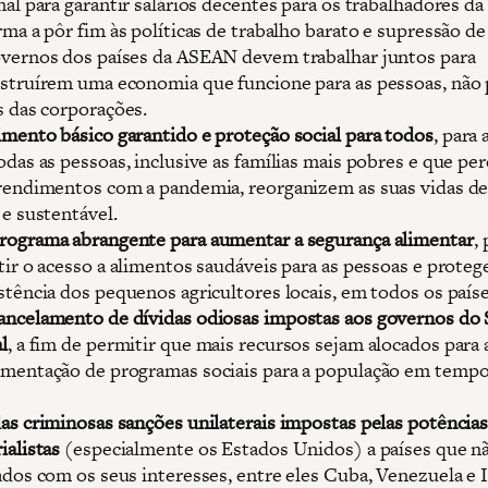
nal para garantir salários decentes para os trabalhadores da 
rma a pôr fim às políticas de trabalho barato e supressão de 
vernos dos países da ASEAN devem trabalhar juntos para
struírem uma economia que funcione para as pessoas, não 
s das corporações.
mento básico garantido e proteção social para todos
, para
odas as pessoas, inclusive as famílias mais pobres e que pe
rendimentos com a pandemia, reorganizem as suas vidas d
 e sustentável.
ograma abrangente para aumentar a segurança alimentar
,
tir o acesso a alimentos saudáveis para as pessoas e proteg
stência dos pequenos agricultores locais, em todos os paíse
ncelamento de dívidas odiosas impostas aos governos do 
l
, a fim de permitir que mais recursos sejam alocados para 
mentação de programas sociais para a população em tempo
as criminosas sanções unilaterais impostas pelas potência
ialistas
(especialmente os Estados Unidos) a países que n
ados com os seus interesses, entre eles Cuba, Venezuela e I