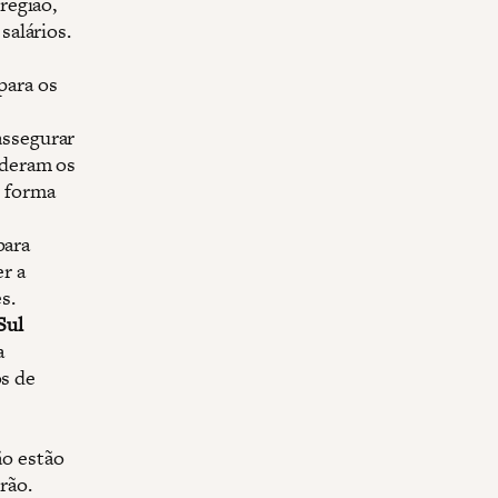
região,
salários.
para os
 assegurar
rderam os
e forma
 para
er a
s.
Sul
a
s de
s
ão estão
rão.