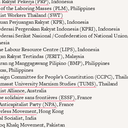
i Rakyat Pekerja (PRP)
, Indonesia
y of the Laboring Masses (PLM)
, Philippines
list Workers Thailand (SWT)
uan Perjuangan Rakyat (KPR), Indonesia
derasi Pergerakan Rakyat Indonesia (KPRI), Indonesia
derasi Serikat Nasional / Confederation of National Union
esia
e Labour Resource Centre (LIPS), Indonesia
gan Rakyat Tertindas (JERIT), Malaysia
ran ng Manggagawang Pilipino (BMP), Philippines
kas, Philippines
ign Committee for People’s Constitution (CCPC), Thail
masat University Marxism Studies (TUMS)
, Thailand
ist Alliance
, Australia
e solidaire sans frontières (ESSF)
, France
nticapitalist Party (NPA)
, France
erless Movement
, Hong Kong
l Socialist, India
oq Khalq Movement, Pakistan