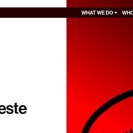
WHAT WE DO
WHO
este