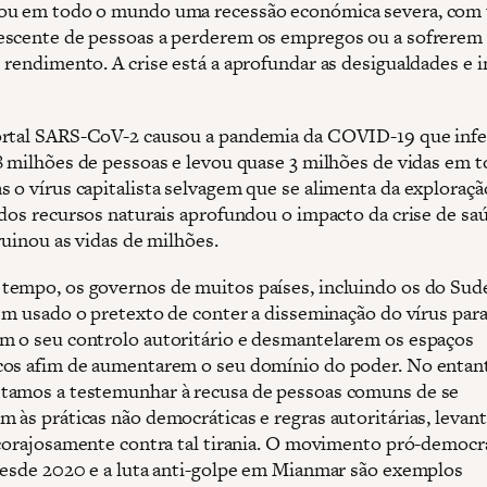
ou em todo o mundo uma recessão económica severa, com
scente de pessoas a perderem os empregos ou a sofrerem
 rendimento. A crise está a aprofundar as desigualdades e i
rtal SARS-CoV-2 causou a pandemia da COVID-19 que inf
8 milhões de pessoas e levou quase 3 milhões de vidas em 
 o vírus capitalista selvagem que se alimenta da exploraçã
 dos recursos naturais aprofundou o impacto da crise de sa
ruinou as vidas de milhões.
empo, os governos de muitos países, incluindo os do Sud
têm usado o pretexto de conter a disseminação do vírus par
 o seu controlo autoritário e desmantelarem os espaços
os afim de aumentarem o seu domínio do poder. No entan
amos a testemunhar à recusa de pessoas comuns de se
 às práticas não democráticas e regras autoritárias, levan
 corajosamente contra tal tirania. O movimento pró-democr
desde 2020 e a luta anti-golpe em Mianmar são exemplos