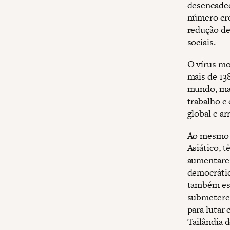
desencade
número cre
redução de
sociais.
O vírus mo
mais de 13
mundo, mas
trabalho e
global e ar
Ao mesmo t
Asiático, 
aumentarem
democrátic
também est
submeterem
para lutar
Tailândia 