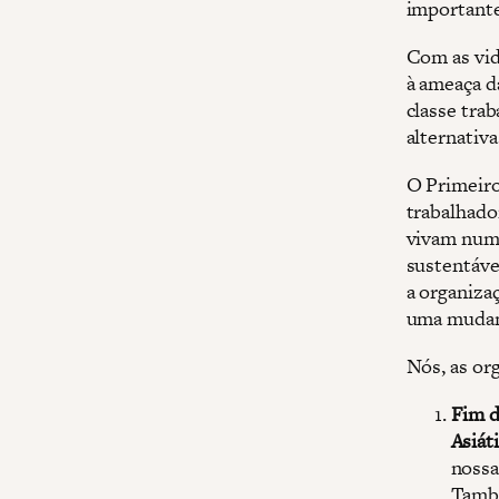
importante
Com as vid
à ameaça d
classe tra
alternativa
O Primeiro
trabalhad
vivam num 
sustentáve
a organiza
uma mudanç
Nós, as or
Fim d
Asiát
nossa
També