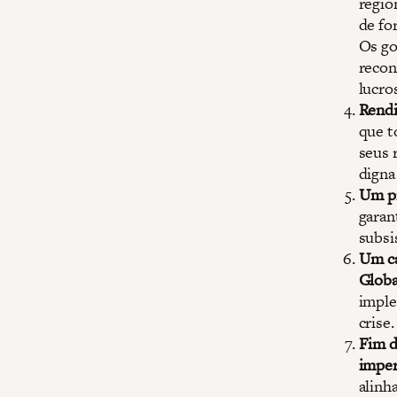
regio
de fo
Os go
recon
lucro
Rendi
que t
seus 
digna
Um pr
garan
subsi
Um ca
Globa
imple
crise.
Fim d
imper
alinh