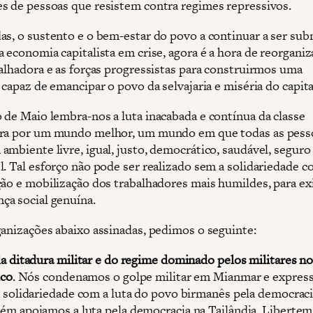
s de pessoas que resistem contra regimes repressivos.
as, o sustento e o bem-estar do povo a continuar a ser su
a economia capitalista em crise, agora é a hora de reorgani
balhadora e as forças progressistas para construirmos uma
 capaz de emancipar o povo da selvajaria e miséria do capit
 de Maio lembra-nos a luta inacabada e contínua da classe
ora por um mundo melhor, um mundo em que todas as pess
ambiente livre, igual, justo, democrático, saudável, seguro
l. Tal esforço não pode ser realizado sem a solidariedade c
ção e mobilização dos trabalhadores mais humildes, para e
a social genuína.
ganizações abaixo assinadas, pedimos o seguinte:
a ditadura militar e do regime dominado pelos militares n
ico
. Nós condenamos o golpe militar em Mianmar e expres
 solidariedade com a luta do povo birmanês pela democraci
m apoiamos a luta pela democracia na Tailândia. Libertem