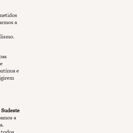
bmetidos
zarmos a
alismo.
oas
 e
ontínua e
xigirem
o Sudeste
samos a
a.
 todos