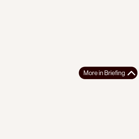
More in
Briefing
More in
Briefing