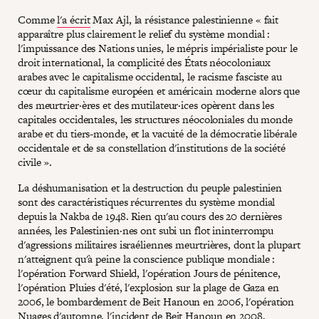
Comme
l'a écrit
Max Ajl, la résistance palestinienne « fait
apparaître plus clairement le relief du système mondial :
l'impuissance des Nations unies, le mépris impérialiste pour le
droit international, la complicité des États néocoloniaux
arabes avec le capitalisme occidental, le racisme fasciste au
cœur du capitalisme européen et américain moderne alors que
des meurtrier·ères et des mutilateur·ices opèrent dans les
capitales occidentales, les structures néocoloniales du monde
arabe et du tiers-monde, et la vacuité de la démocratie libérale
occidentale et de sa constellation d'institutions de la société
civile ».
La déshumanisation et la destruction du peuple palestinien
sont des caractéristiques récurrentes du système mondial
depuis la Nakba de 1948. Rien qu'au cours des 20 dernières
années, les Palestinien·nes ont subi un flot ininterrompu
d'agressions militaires israéliennes meurtrières, dont la plupart
n'atteignent qu'à peine la conscience publique mondiale :
l'opération Forward Shield, l'opération Jours de pénitence,
l'opération Pluies d'été, l'explosion sur la plage de Gaza en
2006, le bombardement de Beit Hanoun en 2006, l'opération
Nuages d'automne, l'incident de Beit Hanoun en 2008,