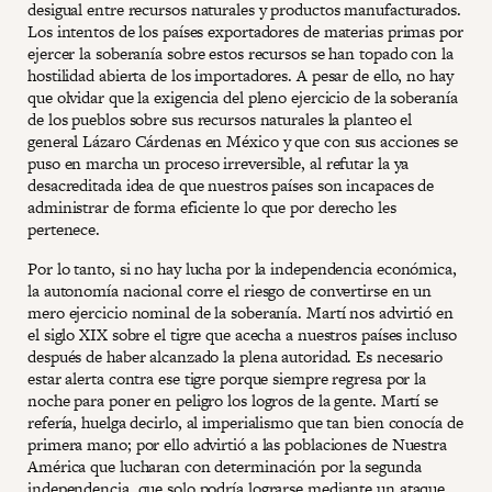
desigual entre recursos naturales y productos manufacturados.
Los intentos de los países exportadores de materias primas por
ejercer la soberanía sobre estos recursos se han topado con la
hostilidad abierta de los importadores. A pesar de ello, no hay
que olvidar que la exigencia del pleno ejercicio de la soberanía
de los pueblos sobre sus recursos naturales la planteo el
general Lázaro Cárdenas en México y que con sus acciones se
puso en marcha un proceso irreversible, al refutar la ya
desacreditada idea de que nuestros países son incapaces de
administrar de forma eficiente lo que por derecho les
pertenece.
Por lo tanto, si no hay lucha por la independencia económica,
la autonomía nacional corre el riesgo de convertirse en un
mero ejercicio nominal de la soberanía. Martí nos advirtió en
el siglo XIX sobre el tigre que acecha a nuestros países incluso
después de haber alcanzado la plena autoridad. Es necesario
estar alerta contra ese tigre porque siempre regresa por la
noche para poner en peligro los logros de la gente. Martí se
refería, huelga decirlo, al imperialismo que tan bien conocía de
primera mano; por ello advirtió a las poblaciones de Nuestra
América que lucharan con determinación por la segunda
independencia, que solo podría lograrse mediante un ataque