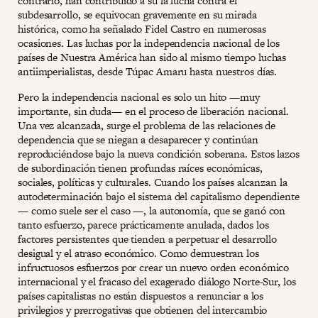
contrario, han contribuido a su la lucha contra el
subdesarrollo, se equivocan gravemente en su mirada
histórica, como ha señalado Fidel Castro en numerosas
ocasiones. Las luchas por la independencia nacional de los
países de Nuestra América han sido al mismo tiempo luchas
antiimperialistas, desde Túpac Amaru hasta nuestros días.
Pero la independencia nacional es solo un hito —muy
importante, sin duda— en el proceso de liberación nacional.
Una vez alcanzada, surge el problema de las relaciones de
dependencia que se niegan a desaparecer y continúan
reproduciéndose bajo la nueva condición soberana. Estos lazos
de subordinación tienen profundas raíces económicas,
sociales, políticas y culturales. Cuando los países alcanzan la
autodeterminación bajo el sistema del capitalismo dependiente
— como suele ser el caso —, la autonomía, que se ganó con
tanto esfuerzo, parece prácticamente anulada, dados los
factores persistentes que tienden a perpetuar el desarrollo
desigual y el atraso económico. Como demuestran los
infructuosos esfuerzos por crear un nuevo orden económico
internacional y el fracaso del exagerado diálogo Norte-Sur, los
países capitalistas no están dispuestos a renunciar a los
privilegios y prerrogativas que obtienen del intercambio