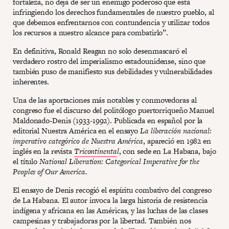
fortaleza, no deja de ser un enemigo poderoso que está
infringiendo los derechos fundamentales de nuestro pueblo, al
que debemos enfrentarnos con contundencia y utilizar todos
los recursos a nuestro alcance para combatirlo”.
En definitiva, Ronald Reagan no solo desenmascaró el
verdadero rostro del imperialismo estadounidense, sino que
también puso de manifiesto sus debilidades y vulnerabilidades
inherentes.
Una de las aportaciones más notables y conmovedoras al
congreso fue el discurso del politólogo puertorriqueño Manuel
Maldonado-Denis (1933-1992). Publicada en español por la
editorial Nuestra América en el ensayo
La liberación nacional:
imperativo categórico de Nuestra América
, apareció en 1982 en
inglés en la revista
Tricontinenta
l
, con sede en La Habana, bajo
el título
National Liberation: Categorical Imperative for the
Peoples of Our America.
El ensayo de Denis recogió el espíritu combativo del congreso
de La Habana. El autor invoca la larga historia de resistencia
indígena y africana en las Américas, y las luchas de las clases
campesinas y trabajadoras por la libertad. También nos