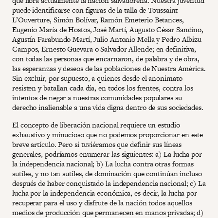
que libra actualmente la nación salvadoreña. Nuestra juventud
puede identificarse con figuras de la talla de Toussaint
L’Ouverture, Simón Bolívar, Ramón Emeterio Betances,
Eugenio María de Hostos, José Martí, Augusto César Sandino,
Agustín Farabundo Martí, Julio Antonio Mella y Pedro Albizu
Campos, Ernesto Guevara o Salvador Allende; en definitiva,
con todas las personas que encarnaron, de palabra y de obra,
las esperanzas y deseos de las poblaciones de Nuestra América.
Sin excluir, por supuesto, a quienes desde el anonimato
resisten y batallan cada día, en todos los frentes, contra los
intentos de negar a nuestras comunidades populares su
derecho inalienable a una vida digna dentro de sus sociedades.
El concepto de liberación nacional requiere un estudio
exhaustivo y minucioso que no podemos proporcionar en este
breve artículo. Pero si tuviéramos que definir sus líneas
generales, podríamos enumerar las siguientes: a) La lucha por
la independencia nacional; b) La lucha contra otras formas
sutiles, y no tan sutiles, de dominación que continúan incluso
después de haber conquistado la independencia nacional; c) La
lucha por la independencia económica, es decir, la lucha por
recuperar para el uso y disfrute de la nación todos aquellos
medios de producción que permanecen en manos privadas; d)