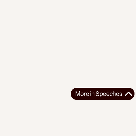
More in
Speeches
More in
Speeches