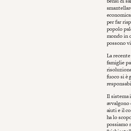
bensì di sa
smantellare
economica 
per far ris
popolo pal
mondo in cu
possono vi
La recente 
famiglie pa
risoluzione
fuoco si è 
responsabil
Il sistema
avvalgono d
aiuti e il
ha lo scopo
possiamo ri