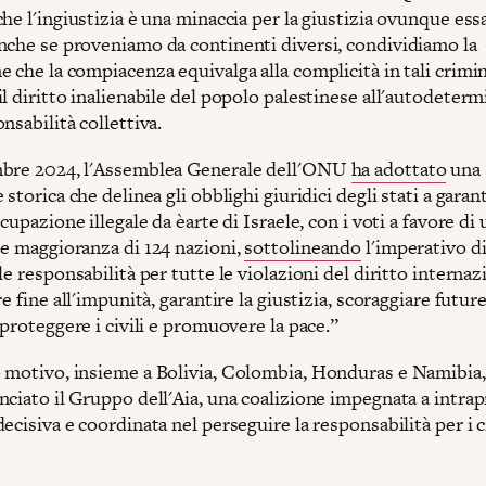
he l'ingiustizia è una minaccia per la giustizia ovunque ess
nche se proveniamo da continenti diversi, condividiamo la
 che la compiacenza equivalga alla complicità in tali crimin
l diritto inalienabile del popolo palestinese all'autodeter
nsabilità collettiva.
bre 2024, l'Assemblea Generale dell'ONU
ha adottato
una
 storica che delinea gli obblighi giuridici degli stati a garant
ccupazione illegale da èarte di Israele, con i voti a favore di
te maggioranza di 124 nazioni,
sottolineando
l'imperativo d
le responsabilità per tutte le violazioni del diritto internazi
re fine all'impunità, garantire la giustizia, scoraggiare futur
 proteggere i civili e promuovere la pace.”
 motivo, insieme a Bolivia, Colombia, Honduras e Namibia,
nciato il Gruppo dell'Aia, una coalizione impegnata a intra
ecisiva e coordinata nel perseguire la responsabilità per i c