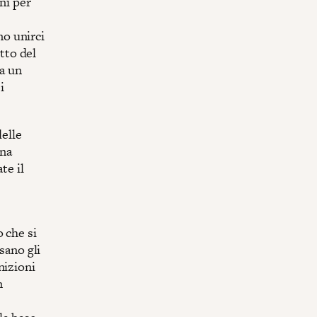
nì per
o unirci
itto del
 a un
i
delle
una
te il
 che si
sano gli
nizioni
n