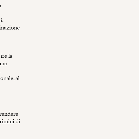
a
i.
minazione
ire la
 una
i
onale, al
e
prendere
rimini di