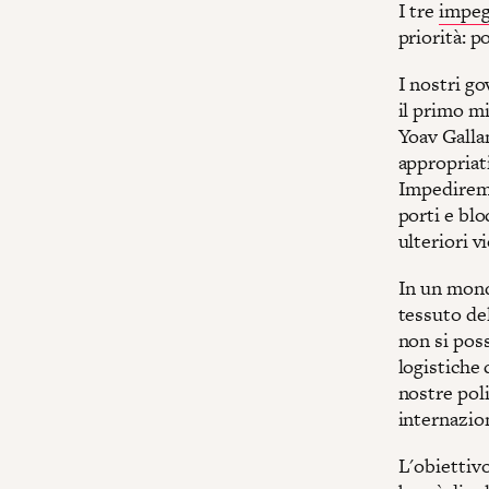
I tre
impeg
priorità: p
I nostri g
il primo m
Yoav Galla
appropriati
Impediremo 
porti e bl
ulteriori v
In un mond
tessuto de
non si pos
logistiche
nostre poli
internazio
L'obiettivo