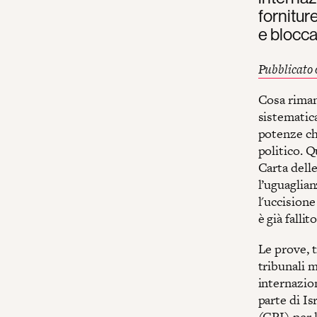
forniture
e blocca
Pubblicato 
Cosa rimane
sistematica
potenze ch
politico. Q
Carta dell
l’uguaglian
l'uccisione
è già fallito
Le prove, 
tribunali m
internazion
parte di Is
(CPI) per l