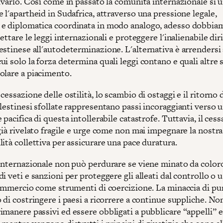
lvarlo. Così come in passato la comunità internazionale si u
 l'apartheid in Sudafrica, attraverso una pressione legale,
e diplomatica coordinata in modo analogo, adesso dobbiam
pettare le leggi internazionali e proteggere l'inalienabile dir
estinese all'autodeterminazione. L'alternativa è arrendersi
i solo la forza determina quali leggi contano e quali altre s
olare a piacimento.
cessazione delle ostilità, lo scambio di ostaggi e il ritorno 
lestinesi sfollate rappresentano passi incoraggianti verso 
 pacifica di questa intollerabile catastrofe. Tuttavia, il cessa
già rivelato fragile e urge come non mai impegnare la nostra
ità collettiva per assicurare una pace duratura.
 internazionale non può perdurare se viene minato da coloro
i veti e sanzioni per proteggere gli alleati dal controllo o u
 commercio come strumenti di coercizione. La minaccia di pu
 di costringere i paesi a ricorrere a continue suppliche. No
manere passivi ed essere obbligati a pubblicare “appelli” e