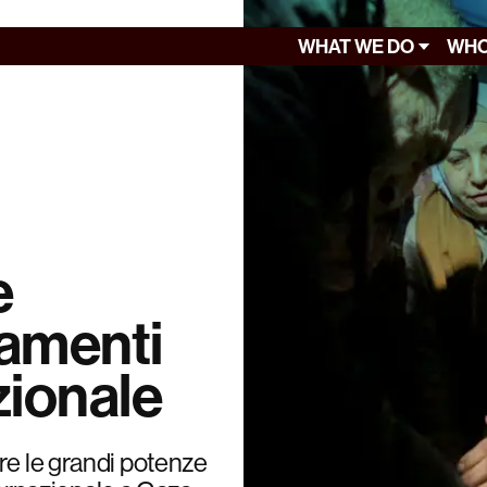
WHAT WE DO
WHO
e
damenti
azionale
re le grandi potenze