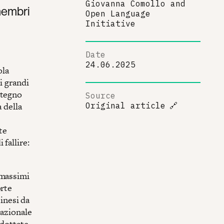
Giovanna Comollo
and
 membri
Open Language
Initiative
Date
24.06.2025
ola
i grandi
stegno
Source
 della
Original article
🔗
te
fallire:
 massimi
orte
tinesi da
nazionale
dottate