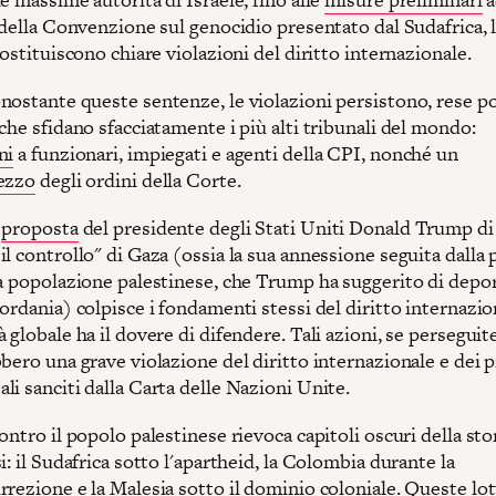
 della Convenzione sul genocidio presentato dal Sudafrica, l
costituiscono chiare violazioni del diritto internazionale.
nostante queste sentenze, le violazioni persistono, rese po
che sfidano sfacciatamente i più alti tribunali del mondo:
ni
a funzionari, impiegati e agenti della CPI, nonché un
ezzo
degli ordini della Corte.
e
proposta
del presidente degli Stati Uniti Donald Trump di
l controllo" di Gaza (ossia la sua annessione seguita dalla 
la popolazione palestinese, che Trump ha suggerito di depor
ordania) colpisce i fondamenti stessi del diritto internazio
 globale ha il dovere di difendere. Tali azioni, se perseguite
bero una grave violazione del diritto internazionale e dei p
i sanciti dalla Carta delle Nazioni Unite.
ontro il popolo palestinese rievoca capitoli oscuri della sto
i: il Sudafrica sotto l'apartheid, la Colombia durante la
rezione e la Malesia sotto il dominio coloniale. Queste lot