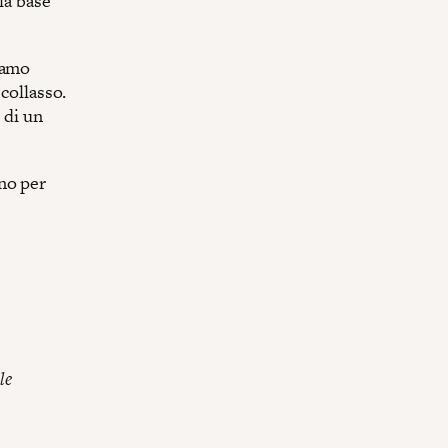
la base
iamo
 collasso.
 di un
no per
le