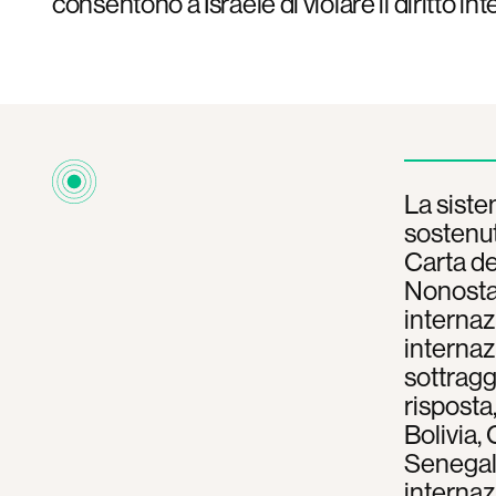
consentono a Israele di violare il diritto i
La siste
sostenut
Carta del
Nonostan
internaz
internazi
sottragg
risposta
Bolivia,
Senegal 
internaz