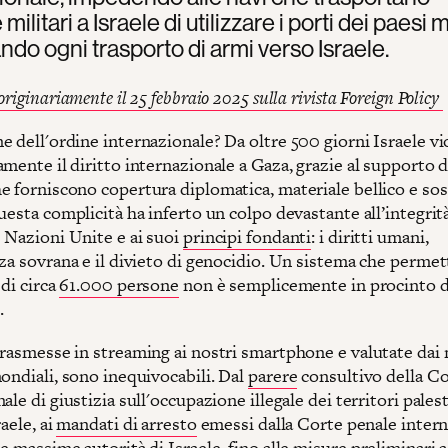
 militari a Israele di utilizzare i porti dei paesi
ndo ogni trasporto di armi verso Israele.
originariamente il 25 febbraio 2025 sulla rivista Foreign Policy
 dell'ordine internazionale? Da oltre 500 giorni Israele vi
mente il diritto internazionale a Gaza, grazie al supporto d
e forniscono copertura diplomatica, materiale bellico e so
uesta complicità ha inferto un colpo devastante all’integrità
e Nazioni Unite e ai suoi
principi fondanti
: i diritti umani,
za sovrana e il divieto di genocidio. Un sistema che permet
 di circa
61.000 persone
non è semplicemente in procinto di 
.
trasmesse in streaming ai nostri smartphone e valutate dai
ondiali, sono inequivocabili. Dal
parere
consultivo della C
ale di giustizia sull'occupazione illegale dei territori pales
raele, ai
mandati di arresto
emessi dalla Corte penale inter
e massime autorità di Israele, fino alle
misure preliminari
a