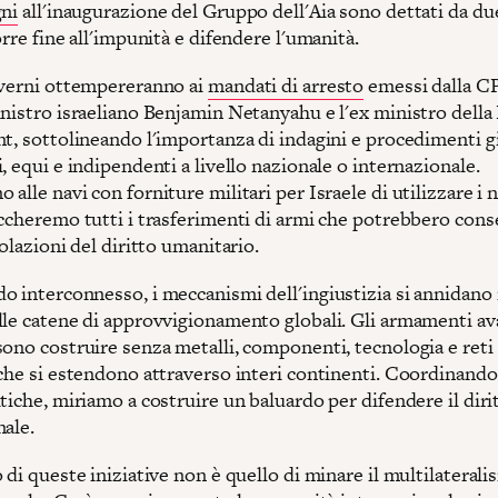
ni
all'inaugurazione del Gruppo dell'Aia sono dettati da du
orre fine all'impunità e difendere l'umanità.
overni ottempereranno ai
mandati di arresto
emessi dalla C
inistro israeliano Benjamin Netanyahu e l'ex ministro della
nt, sottolineando l'importanza di indagini e procedimenti gi
, equi e indipendenti a livello nazionale o internazionale.
alle navi con forniture militari per Israele di utilizzare i 
occheremo tutti i trasferimenti di armi che potrebbero cons
iolazioni del diritto umanitario.
o interconnesso, i meccanismi dell'ingiustizia si annidano 
lle catene di approvvigionamento globali. Gli armamenti av
sono costruire senza metalli, componenti, tecnologia e reti
 che si estendono attraverso interi continenti. Coordinando
tiche, miriamo a costruire un baluardo per difendere il diri
nale.
 di queste iniziative non è quello di minare il multilaterali