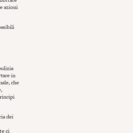
e azioni
ssibili
pulizia
tare in
nale, che
,
rincipi
ria dei
te ci