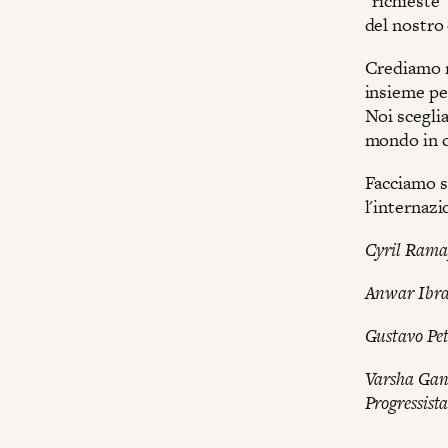
“richieste”
del nostro
Crediamo n
insieme per
Noi sceglia
mondo in cu
Facciamo s
l'internazi
Cyril Ramap
Anwar Ibrah
Gustavo Pet
Varsha Gand
Progressista