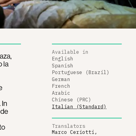
Available in
aza,
English
 la
Spanish
Portuguese (Brazil)
German
e
French
Arabic
Chinese (PRC)
 In
Italian (Standard)
nde
to
Translators
Marco Ceriotti,