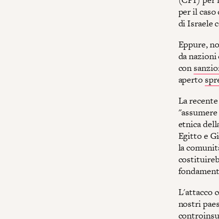
per il caso
di Israele 
Eppure, no
da nazioni 
con
sanzio
aperto
spr
La recent
"assumere i
etnica del
Egitto e Gi
la comunità
costituireb
fondamental
L'attacco c
nostri paes
controinsur