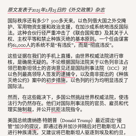
原文发表于2025年2月25日的《外交政策》杂志
国际秩序还有多少？500多天来，以色列借大国之外交掩
护、军用物资支援和政治支援，在加沙成系统地违反国际
法。这种合伙行径严重冲击了《联合国宪章》及其关于人
权、主权平等和禁止种族灭绝的
基本原则
。一个任由谋害
约
61,000人
的系统不是“有违反”，而是“彻底违反”。
这些证据在我们的手机上直播，由世界权威法院进行审
核，是确凿无疑的。不论根据国际法院关于以色列非法占
领巴勒斯坦领土的咨询
意见
还是国际刑事法院（ICC）对
以色列最高领导人签发的
逮捕令
，以及南非提出的《种族
灭绝公约》案中的
初步措施
，以色列的行为均明显违反了
国际法。
然而，在这些裁决下，多国公然挑战世界权威法院，使违
法行为仍然存在。他们对国际刑事法院的官员、雇员和代
理实施
制裁
，并公开
抗拒
法院指令。
美国总统唐纳德·特朗普（Donald Trump）最近提出“接
管”加沙的
提议
，即通过吞并加沙并随后对巴勒斯坦人口
进行种族清洗，又建议将巴勒斯坦人驱逐到埃及和约旦，