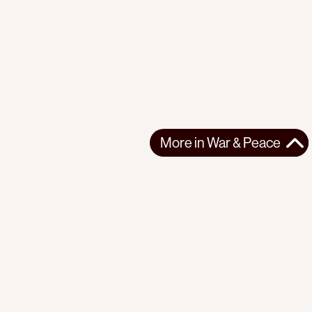
More in
War & Peace
More in
War & Peace