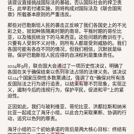
该提议直接挑战国际法的基础，否认国际社会的捍卫责
任。此举若付诸实施，则将构成对国际法及《联合国宪
章》所载基本原则的严重违反。
那些对巴勒斯坦人民的袭击正反映了我们各国史上的不光
彩之处，就如种族隔离时期的南非，平叛时期的哥伦比
亚，以及殖民统治下的马来西亚。这些问题的教训在于，
只要有人受到不义对待，则所有人都是受到威胁的。我们
各国可能有各自不同的情况，但我们相信，沉默就是纵
容。保护巴勒斯坦人民应得的自决权利是集体责任。
2024年9月，联合国大会
通过
了一项历史性决议，明确了
各国在关于确保结束以色列非法占领的法律义务。该决议
以124个国家压倒性多数票通过，
强调
了在“确保对所有违
反国际法之行为进行追责，以结束有罪不罚现象，实现正
义，遏制今后的违规行为，保护平民，促进和平”上的紧
迫性。
正因如此，我们与玻利维亚、哥伦比亚、洪都拉斯和纳米
比亚一起成立了海牙小组，以此合力采取果断、协调的行
动，追究以色列的罪责。
海牙小组的三个初始
承诺
的背后是两大核心目标：终结有