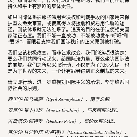
法。然而事实上，停火行动是不稳定的，我们当前在确保
持久和平上有紧迫的集体责任。
如果国际体系被那些滥用否决权和制裁手段的国家用来保
护盟友免受审查，或使其得以将援助和贸易用作胁迫途
径，则该体系就无法维系了。追责的目的在于迫使相关国
家端正态度。我们不能一直被动，不能被动发布“呼吁”和
“要求”，而眼看支撑我们国际秩序的正义原则被打破。
我们应该积极改变，而非乞求改变。我们的选项很清楚：
要么我们共同行动起来，给国际法力量，要么坐等国际法
的崩塌。我们之所以采取行动，不仅是为了加沙人民，也
是为了世界的未来，一个让有罪者得到正义制裁的未来。
请立即行动，进一步重视对国际主义的承诺，坚守维系国
际社会的原则。
西里尔·拉马福萨（Cyril Ramaphosa），南非总统。
安瓦尔·易卜拉欣（Anwar Ibrahim），马来西亚总理。
古斯塔沃·佩特罗（Gustavo Petro），哥伦比亚总统。
瓦尔沙·甘迪科塔-内卢特拉（Varsha Gandikota-Nellutla），