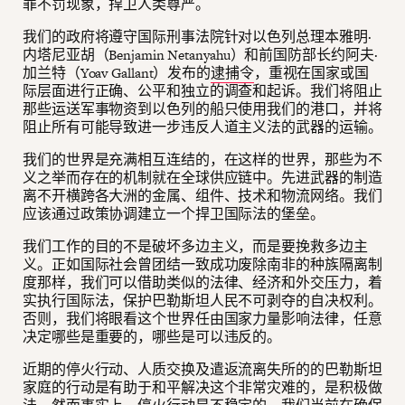
罪不罚现象，捍卫人类尊严。
我们的政府将遵守国际刑事法院针对以色列总理本雅明·
内塔尼亚胡（Benjamin Netanyahu）和前国防部长约阿夫·
加兰特（Yoav Gallant）发布的
逮捕令
，重视在国家或国
际层面进行正确、公平和独立的调查和起诉。我们将阻止
那些运送军事物资到以色列的船只使用我们的港口，并将
阻止所有可能导致进一步违反人道主义法的武器的运输。
我们的世界是充满相互连结的，在这样的世界，那些为不
义之举而存在的机制就在全球供应链中。先进武器的制造
离不开横跨各大洲的金属、组件、技术和物流网络。我们
应该通过政策协调建立一个捍卫国际法的堡垒。
我们工作的目的不是破坏多边主义，而是要挽救多边主
义。正如国际社会曾团结一致成功废除南非的种族隔离制
度那样，我们可以借助类似的法律、经济和外交压力，着
实执行国际法，保护巴勒斯坦人民不可剥夺的自决权利。
否则，我们将眼看这个世界任由国家力量影响法律，任意
决定哪些是重要的，哪些是可以违反的。
近期的停火行动、人质交换及遣返流离失所的的巴勒斯坦
家庭的行动是有助于和平解决这个非常灾难的，是积极做