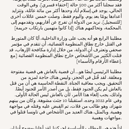
فقد سجلنا أكثر من 500 حالة [اختفاء قسري]. وفي الوقت
الحالي، يوجد في إسلام أباد وحدها أكثر من مائة عائلة، وتتزايد
أعدادها يومًا بعد يوم. واليوم فقط، وصلت خمس عائلات أخرى
[للتسجيل]. نريد من الدولة أن تفرج عن أقاربهم، وتقدمهم إلى
المحكمة، وتحاكمهم هناك [إذا كانوا متهمين بارتكاب جريمة].
مطلبنا الرابع هو أنه يجب على وزارة الداخلية، أيًا كان المتورط
في القتل خارج نطاق المنظومة القضائية، أن تتقدم في مؤتمر
صحفي وتعترف أن الدولة، من خلال إدارة مكافحة الإرهاب، قد
قتلت الكثير من الأشخاص خارج نطاق المنظومة القضائية [مع
إعطاء الأرقام والأسماء].
مطلبنا الرئيسي أيضًا هو... أن قضية بالعاش هي قضية مفتوحة
ومغلقة. لقد قُتل في الحجز، وليس هناك حاجة لمزيد من
التحقيق. ويجب معاقبة الجناة. النقطة الحاسمة هي أن من قتل
بالعاش لم يكن الجنود فقط، بل من أصدر الأمر للجنود أيضًا.
ولذلك، يجب إلغاء هذا الأمر، لأن بالعاش ليس الحالة الأولى.
وفي عام 2022 وحده، استقبلنا 10 جثث مشوهة. وكان من بينهم
شهزاد، وهو طالب من قلات، تم القبض عليه وقتله في مواجهة
وهمية. وبالمثل، هناك العديد من الأشخاص في تاونسا قتلوا في
مواجهات وهمية.
إذاً هذه هي المطالب الأساسية لحركتنا. لقد أعلنا بوضوح أننا لن