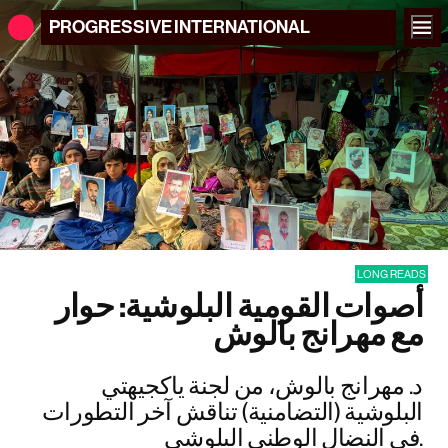
PROGRESSIVE
INTERNATIONAL
LONG READS
أصوات القومية البلوشية: حوار
مع مهرانج بالوش
د. مهرانج بالوش، من لجنة ياكجيهتي
البلوشية (التضامنية) تناقش آخر التطورات
في النضال الوطني البلوشي.