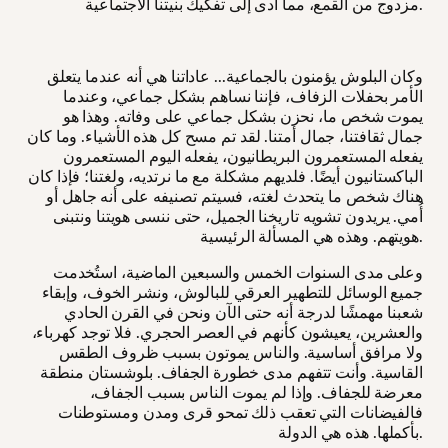
مزدوج من القمع، مما أدى إلى تفكيك بنيتنا الاجتماعية.
وكان البلوش يؤمنون بالجماعية... عاداتنا هي أنه عندما يتعلق
الأمر بحفلات الزفاف، فإننا نساهم بشكل جماعي، وعندما
يموت شخص ما، نحزن بشكل جماعي على وفاته. وهذا هو
جمال ثقافتنا، جمال أمتنا. لقد تم مسح كل هذه الأشياء. وما كان
يفعله المستعمرون البريطانيون، يفعله اليوم المستعمرون
الباكستانيون أيضًا. فلديهم مشكلة مع ما نرتديه، ولغتنا؛ فإذا كان
هناك شخص ما يتحدث لغته، فسيتم تصنيفه على أنه جاهل أو
أُمي. يريدون تشويه تاريخنا الجميل، حتى ننسى هويتنا ونتبنى
هويتهم. وهذه هي المسألة الرئيسية.
وعلى مدى السنوات الخمس والسبعين الماضية، استُخدمت
جميع الوسائل للتطهير العرقي للبالوش، ونشر الخوف، وإبقاء
شعبنا مهمشًا لدرجة أنه حتى الآن ونحن في القرن الحادي
والعشرين، يعيشون كأنهم في العصر الحجري. فلا توجد كهرباء،
ولا مرافق أساسية. والناس يموتون بسبب ظروف الطقس
القاسية. وأنت تتفهم مدى خطورة الجفاف. بلوشستان منطقة
معرضة للجفاف. وإذا لم يموت الناس بسبب الجفاف،
فالفيضانات التي تعقب ذلك تمحو قرى ومدن ومستوطنات
بأكملها. هذه هي الدولة.