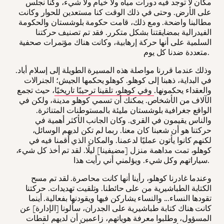
مكان لا توجد فيه دورات مياه ولا خيام ولا شيء، وكنا نجلس
على الأرض. وحتى في ذلك الوقت كنا مستعدين للحوار وكانت
مطالبنا واضحة. ومع ذلك، قامت حكومة بلوشستان والحكومة
الفيدرالية بمضايقتنا بشكل متكرر. فقد تم تصنيف حركتنا
السلمية على أنها حركة إرهابية، وكانت هناك مؤتمرات صحفية
متعددة ضدنا كل يوم.
وذلك عندما قررنا مواصلة هذه المسيرة الطويلة إلى إسلام أباد.
في البداية، ذهبنا إلى كوهلو. كوهلو يحكمها الجيش؛ الجنرالات
والعقداء يحكمونها.
وفي كوهلو، تلقينا ترحيبًا تاريخيًا
، حيث تجمع
الآلاف من الأشخاص. يمكنك أن تسمي كوهلو مدينة، ولكن في
الواقع جغرافية بلوشستان مليئة بالمستوطنات المتناثرة.
والناس يقيمون في القرى. وكان الجانب الأكثر أهمية في
حركتنا هو أن شعبنا كان معنا. ربما لم تكن لديهم الوسائل،
لكنهم كانوا يأتون عمليًا لدعمنا. والمكان الذي أقمنا فيه في
كوهلو، تمت مداهمة منزل [مضيفينا] ليلًا. لقد تم أخذ كل شيء،
سياراتهم وكل شيء. ويؤلمني أني رأيت هذا.
وعندما غادرنا كوهلو، رأينا أنها كانت محاصرة. لقد تم مسح
الكتابة الطباشيرية من على حائطنا. وتلقيت تهديدات. حركتنا
تقودها النساء... والنساء يشاركن فيها ويقودنها بفعالية. أينما
كانت هناك كتابة طباشيرية على الجدران، سألونا [الإدارة] عن
المسؤول، وطلبوا معرفة هوياتهم، زاعمين أن لديهم لقطات