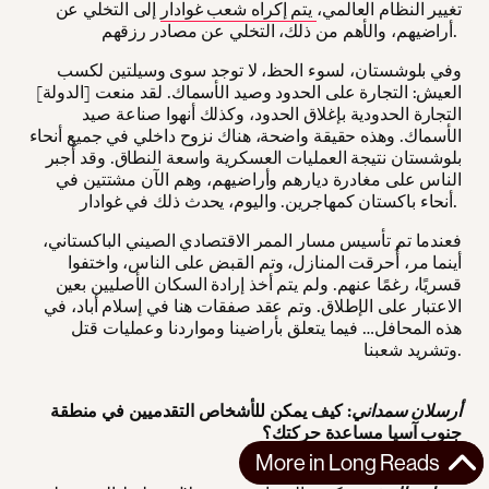
تغيير النظام العالمي،
يتم إكراه شعب غوادار
إلى التخلي عن
أراضيهم، والأهم من ذلك، التخلي عن مصادر رزقهم.
وفي بلوشستان، لسوء الحظ، لا توجد سوى وسيلتين لكسب
العيش: التجارة على الحدود وصيد الأسماك. لقد منعت [الدولة]
التجارة الحدودية بإغلاق الحدود، وكذلك أنهوا صناعة صيد
الأسماك. وهذه حقيقة واضحة، هناك نزوح داخلي في جميع أنحاء
بلوشستان نتيجة العمليات العسكرية واسعة النطاق. وقد أُجبر
الناس على مغادرة ديارهم وأراضيهم، وهم الآن مشتتين في
أنحاء باكستان كمهاجرين. واليوم، يحدث ذلك في غوادار.
فعندما تم تأسيس مسار الممر الاقتصادي الصيني الباكستاني،
أينما مر، أُحرقت المنازل، وتم القبض على الناس، واختفوا
قسريًا، رغمًا عنهم. ولم يتم أخذ إرادة السكان الأصليين بعين
الاعتبار على الإطلاق. وتم عقد صفقات هنا في إسلام أباد، في
هذه المحافل… فيما يتعلق بأراضينا ومواردنا وعمليات قتل
وتشريد شعبنا.
أرسلان سمداني
: كيف يمكن للأشخاص التقدميين في منطقة
جنوب آسيا مساعدة حركتك؟
More in
Long Reads