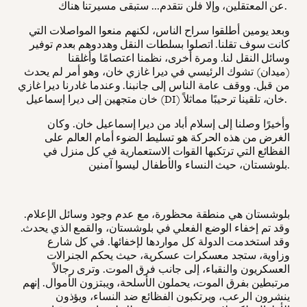
عن المعتقلين، وإلا فلن نتقدم... ستبقى مسيرتنا هناك.
وبعد يومين أطلقوا سراح الناس، لكنهم منعوا المواصلات التي
كانت سوف تقلنا. اتصلوا بسلطات النقل وهددوهم بعدم توفير
وسائل النقل لنا. ومرة أخرى، نظمنا اعتصامًا وأغلقنا
(ميدان) تشوك الرئيسي في ديرا غازي خان، وهو أمر لم يحدث
من قبل. ووقف عامة الناس إلى جانبنا. وعندما غادرنا ديرا غازي
خان متجهين إلى ديرا إسماعيل (DI) خان، تلقينا ترحيبًا مماثلاً.
وأخيرًا وصلنا إلى إسلام أباد من ديرا إسماعيل خان. وكان
الغرض من هذه الحركة هو تسليط الضوء أمام العالم على
الفظائع التي ترتكبها القوات الاستعمارية في كل منزل في
بلوشستان، حيث النساء والأطفال ليسوا آمنين.
بلوشستان هي منطقة محظورة، مع عدم وجود وسائل الإعلام.
وقد تم إخفاء الوضع الفعلي في بلوشستان، والقمع الذي يحدث.
وقد استخدمت الدولة كل مواردها لإخفائها. في كل شارع
وزاوية، ستجد معسكرات عسكرية، حيث يحكم الجنرالات
العسكريون والنقباء، إلى جانب فرق الموت. وترى رجالاً
مرتبطين بفرق الموت، يحملون الأسلحة، ويبتزون الأموال. إنهم
ينشرون الرعب، ويرتكبون الفظائع ضد النساء، ويؤذون