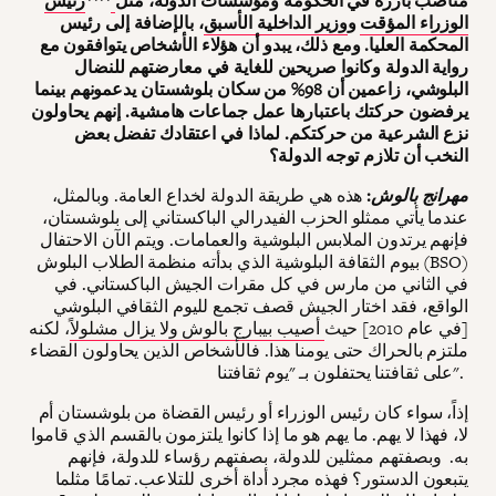
مناصب بارزة في الحكومة ومؤسسات الدولة، مثل
****
رئيس
الوزراء المؤقت
و
وزير الداخلية الأسبق
، بالإضافة إلى رئيس
المحكمة العليا. ومع ذلك، يبدو أن هؤلاء الأشخاص يتوافقون مع
رواية الدولة وكانوا صريحين للغاية في معارضتهم للنضال
البلوشي، زاعمين أن 98% من سكان بلوشستان يدعمونهم بينما
يرفضون حركتك باعتبارها عمل جماعات هامشية. إنهم يحاولون
نزع الشرعية من حركتكم. لماذا في اعتقادك تفضل بعض
النخب أن تلازم توجه الدولة؟
مهرانج بالوش
:
هذه هي طريقة الدولة لخداع العامة. وبالمثل،
عندما يأتي ممثلو الحزب الفيدرالي الباكستاني إلى بلوشستان،
فإنهم يرتدون الملابس البلوشية والعمامات. ويتم الآن الاحتفال
بيوم الثقافة البلوشية الذي بدأته منظمة الطلاب البلوش (BSO)
في الثاني من مارس في كل مقرات الجيش الباكستاني. في
الواقع، فقد اختار الجيش قصف تجمع لليوم الثقافي البلوشي
[في عام 2010] حيث
أصيب بيبارج بالوش ولا يزال مشلولاً
، لكنه
ملتزم بالحراك حتى يومنا هذا. فالأشخاص الذين يحاولون القضاء
على ثقافتنا يحتفلون بـ "يوم ثقافتنا".
إذاً، سواء كان رئيس الوزراء أو رئيس القضاة من بلوشستان أم
لا، فهذا لا يهم. ما يهم هو ما إذا كانوا يلتزمون بالقسم الذي قاموا
به. وبصفتهم ممثلين للدولة، بصفتهم رؤساء للدولة، فإنهم
يتبعون الدستور؟ فهذه مجرد أداة أخرى للتلاعب. تمامًا مثلما