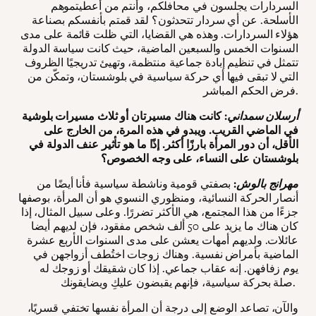
السردارات يجلسون في محافلكم، وأنتم من أعطيتموهم
الأسلحة. عن أي سردار تتحدثون؟ لقد قمتم بأنفسكم بصناعة
هؤلاء السردارات. وهذه هي القضايا، التي ظلت قائمة على مدى
السنوات الخمس والسبعين الماضية، حيث كانت سياسة الدولة
تتمثل في تنظيم إبادة جماعية منتظمة، وتهيئ تدريجيًا الظروف
التي لا تبقى فيها أي حركة سياسية في بلوشستان، وتمكّن من
فرض الحكم المباشر.
أرسلان سمداني
: كانت هناك مسيرتان أو ثلاث مسيرات بلوشية
في الماضي القريب. ويبدو في هذه المرة، من الخارج على
الأقل، أن دور المرأة بارزًا أكثر. إذًا ما هو تأثير عنف الدولة في
بلوشستان على النساء، على وجه الخصوص؟
مهرانج بالوش
:
بصفتي قومية وناشطة سياسية فأنا أيضًا من
أنصار الحركة النسائية، ومنظوري النسوي هو أن المرأة، بوصفها
جزءًا من هذا المجتمع، هي الأكثر تضررًا. وعلى سبيل المثال، إذا
كان هناك ما يزيد على 50 ألف شخص مفقود، فإن لديهم أيضا
عائلات. ولديهم أمهات يعشن على مدى السنوات الأربع عشرة
الماضية بأمراض نفسية. وهناك زوجات اختُطف أزواجهن في
يوم زفافهن. إنه عقاب جماعي. إذا كان شقيقك أو زوجك له
صلة بحركة سياسية، فإنهم يقبضون عليكِ ويضايقونك.
والآن، تصاعد الوضع إلى درجة أن المرأة نفسها تختفي قسريًا،