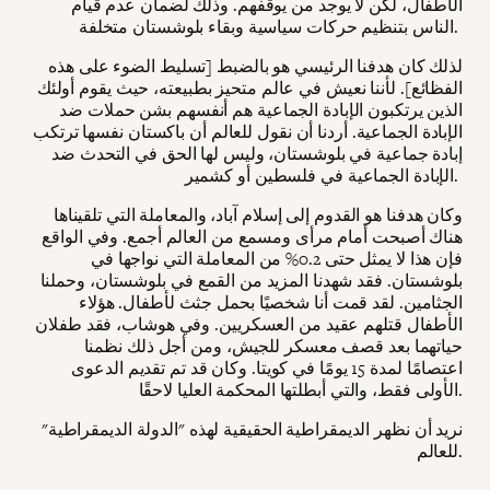
الأطفال، لكن لا يوجد من يوقفهم. وذلك لضمان عدم قيام
الناس بتنظيم حركات سياسية وبقاء بلوشستان متخلفة.
لذلك كان هدفنا الرئيسي هو بالضبط [تسليط الضوء على هذه
الفظائع]. لأننا نعيش في عالم متحيز بطبيعته، حيث يقوم أولئك
الذين يرتكبون الإبادة الجماعية هم أنفسهم بشن حملات ضد
الإبادة الجماعية. أردنا أن نقول للعالم أن باكستان نفسها ترتكب
إبادة جماعية في بلوشستان، وليس لها الحق في التحدث ضد
الإبادة الجماعية في فلسطين أو كشمير.
وكان هدفنا هو القدوم إلى إسلام آباد، والمعاملة التي تلقيناها
هناك أصبحت أمام مرأى ومسمع من العالم أجمع. وفي الواقع
فإن هذا لا يمثل حتى 0.2% من المعاملة التي نواجها في
بلوشستان. فقد شهدنا المزيد من القمع في بلوشستان، وحملنا
الجثامين. لقد قمت أنا شخصيًا بحمل جثث لأطفال. هؤلاء
الأطفال قتلهم عقيد من العسكريين. وفي هوشاب، فقد طفلان
حياتهما بعد قصف معسكر للجيش، ومن أجل ذلك نظمنا
اعتصامًا لمدة 15 يومًا في كويتا. وكان قد تم تقديم الدعوى
الأولى فقط، والتي أبطلتها المحكمة العليا لاحقًا.
نريد أن نظهر الديمقراطية الحقيقية لهذه "الدولة الديمقراطية"
للعالم.