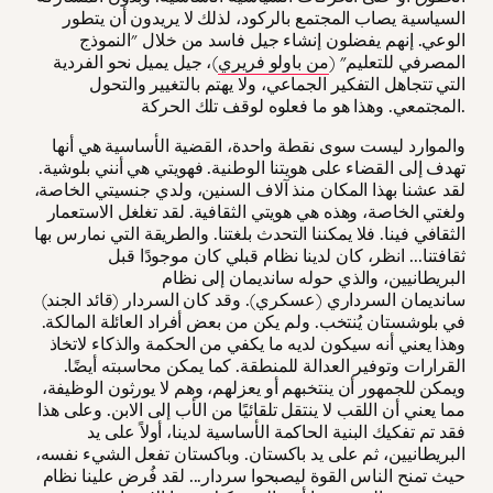
السياسية يصاب المجتمع بالركود، لذلك لا يريدون أن يتطور
الوعي. إنهم يفضلون إنشاء جيل فاسد من خلال "النموذج
المصرفي للتعليم" (
من باولو فريري
)، جيل يميل نحو الفردية
التي تتجاهل التفكير الجماعي، ولا يهتم بالتغيير والتحول
المجتمعي. وهذا هو ما فعلوه لوقف تلك الحركة.
والموارد ليست سوى نقطة واحدة، القضية الأساسية هي أنها
تهدف إلى القضاء على هويتنا الوطنية. فهويتي هي أنني بلوشية.
لقد عشنا بهذا المكان منذ آلاف السنين، ولدي جنسيتي الخاصة،
ولغتي الخاصة، وهذه هي هويتي الثقافية. لقد تغلغل الاستعمار
الثقافي فينا. فلا يمكننا التحدث بلغتنا. والطريقة التي نمارس بها
ثقافتنا... انظر، كان لدينا نظام قبلي كان موجودًا قبل
البريطانيين، والذي حوله سانديمان إلى نظام
سانديمان السرداري (عسكري). وقد كان السردار (قائد الجند)
في بلوشستان يُنتخب. ولم يكن من بعض أفراد العائلة المالكة.
وهذا يعني أنه سيكون لديه ما يكفي من الحكمة والذكاء لاتخاذ
القرارات وتوفير العدالة للمنطقة. كما يمكن محاسبته أيضًا.
ويمكن للجمهور أن ينتخبهم أو يعزلهم، وهم لا يورثون الوظيفة،
مما يعني أن اللقب لا ينتقل تلقائيًا من الأب إلى الابن. وعلى هذا
فقد تم تفكيك البنية الحاكمة الأساسية لدينا، أولاً على يد
البريطانيين، ثم على يد باكستان. وباكستان تفعل الشيء نفسه،
حيث تمنح الناس القوة ليصبحوا سردار... لقد فُرض علينا نظام