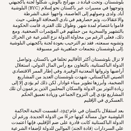
بلوشستان. وتحت قيادة د. مهرانج بالوش، شكلوا لجنة ياكجيهتي
البلوشية (BYC) وتوجهوا في مسيرات عبر باكستان نحو إسلام
أباد. ولدى وصولهم إلى العاصمة، واجهوا عنف الشرطة
والاعتقالات، وتم حصارهم في نادي الصحافة الوطني، حيث
قاموا باعتصام لمدة شهر. وطوال تلك الفترة، قامت الحكومة
بالتشهير والسخرية من حملتهم في المؤتمرات الصحفية. ومع
ذلك، فعلى الرغم من محاولة الدولة نزع الشرعية عن الحراك
وتشويه سمعته، فقد تم الترحيب بعودة لجنة ياكجيهتي البلوشية
إلى بلوشستان بتجمعات جماهيرية غير مسبوقة.
لا تزال بلوشستان أكثر الأقاليم تخلفا في باكستان. وتواصل
الدولة الباكستانية، بالتعاون مع رأس المال الدولي، استغلال
أراضيها وثرواتها المعدنية الوفيرة. وفي إطار الممر الاقتصادي
الصيني الباكستاني، شهدت بلوشستان العديد من المشاريع
الضخمة، وأبرزها تطوير ميناء غوادار. لكن ذلك لم يؤدي إلا إلى
زيادة التوتر بين الدولة والسكان المحليين الذين يزعمون أن تلك
المشاريع تؤدي إلى النزوح الجماعي وزيادة تعميق الحكم
العسكري في الإقليم.
بعد استقلال باكستان في عام 1947، انقسمت النخبة الحاكمة
البلوشية حول مسألة كونها جزءًا من الدولة الجديدة. ورغم أن
الدولة الباكستانية كانت قادرة على ضم الإقليم، فإنها اعتمدت
على السردارات (قادة الجند) الموالين للدولة لإضفاء الشرعية