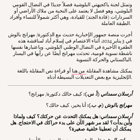
وتمثل لجنة ياكجيهتي البلوشية فصلاً جديدًا في النضال القومي
البلوشي، وهو فصل لا يعتمد على النخبة من ملاك الأراضي أو
السردارات (قادة الجند) للقيادة، وهي أكثر شمولاً للنساء وأفراد
الطبقة العاملة.
أجرت منصة جمهور الإخبارية حديث مع الدكتورة/ مهرانج بالوش
في 3 يناير 2024، أثناء الاعتصام في إسلام أباد لمناقشة هذه
الطفرة الأخيرة في النضال الوطني البلوشي. وباعتبارها نفسها
ناشطة نسوية قومية، تحدثت مهرانج أيضًا عن رأيها في اليسار
الباكستاني والحركة النسوية.
يمكنك مشاهدة المقابلة
من هنا
أو قراءة نص المقابلة باللغة
الإنجليزية مع بعض التعديلات البسيطة أدناه.
أرسلان سمداني
(أ. س.):
كيف حالك دكتورة/ مهرانج؟
مهرانج بالوش
(م. ب.):
أنا بخير، كيف حالك؟
أرسلان سمداني
: هل يمكنك التحدث عن حركتك؟ كيف ولماذا
وأين بدأت؟ لقد مر شهر الآن على بدء حراكك في الاحتجاج. هل
يمكنك أن تعطينا خلفية صغيرة؟