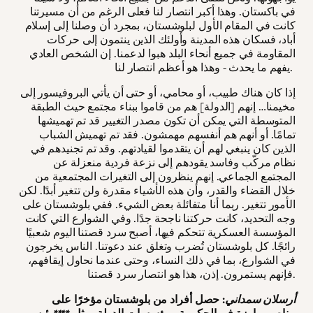
في باكستان. وهذا أكبر انتصار لنا فعلى الرغم من أن مسيرتنا
كانت في المقام الأول لبلوشستان، بمجرد أن وصلنا إلى إسلام
أباد، فسكان هذه المدينة وأولئك الذين ينتمون إلى حركات
المقاومة في جميع أنحاء البلد هبوا لدعمنا. إن الشخص العادي
يفهم ما يحدث - وهذا هو أعظم انتصار لنا.
إذا كان هناك طبيب، أو محامي، أو حتى أن يأتي البروفيسور إلى
مخيمنا… إنهم [الدولة] هم من قاموا ببناء مجتمع حيث الطبقة
المتوسطة التي يمكن أن تكون مصدر التغيير قد تم تهميشها
تمامًا. أو أنهم هم أنفسهم مهمشون. فقد تم تهميش الشباب
الذين كان ينبغي لهم أن يتقدموا لقيادتهم. وقد تم تجنيدهم في
نظام مركّب وفاسد يقودهم إلى نزعة فردية منعزلة عن
المجتمع الجماعي. إنهم ينظرون إلى التغيرات المجتمعية من
خلال القضاء والقدر، وأن هذه الأشياء مقدرة ولن تتغير أبدًا. لكن
الأمور تتغير. ربما أنا متفائلة بعض الشيء. ففي بلوشستان على
وجه التحديد، كانت حركتنا ناجحة جدًا. وفي الشوارع التي كانت
المؤسسة العسكرية تتحكم فيها، أصبح سرد قصتنا اليوم شعبيًا
رائجًا. كل بلوشستان تُضرب وتغلق عند دعوتنا. الناس يخرجون
في الشوارع، بما في ذلك النساء، وحتى عندما نحاول إيقافهم،
فإنهم يستمرون. إذن، هذا هو انتصار سرد قصتنا.
أرسلان سمداني
: حصل أفراد من بلوشستان مؤخرًا على