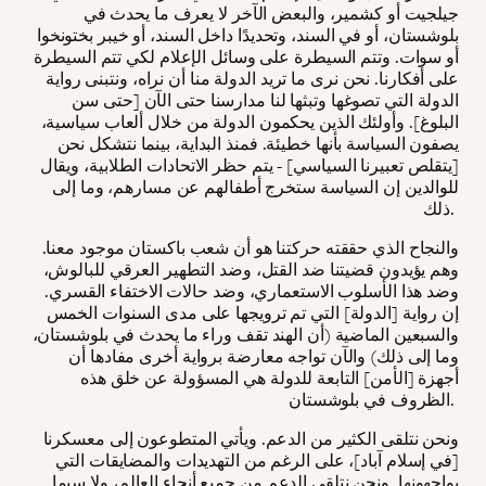
جيلجيت أو كشمير، والبعض الآخر لا يعرف ما يحدث في
بلوشستان، أو في السند، وتحديدًا داخل السند، أو خيبر بختونخوا
أو سوات. وتتم السيطرة على وسائل الإعلام لكي تتم السيطرة
على أفكارنا. نحن نرى ما تريد الدولة منا أن نراه، ونتبنى رواية
الدولة التي تصوغها وتبثها لنا مدارسنا حتى الآن [حتى سن
البلوغ]. وأولئك الذين يحكمون الدولة من خلال ألعاب سياسية،
يصفون السياسة بأنها خطيئة. فمنذ البداية، بينما نتشكل نحن
[يتقلص تعبيرنا السياسي] - يتم حظر الاتحادات الطلابية، ويقال
للوالدين إن السياسة ستخرج أطفالهم عن مسارهم، وما إلى
ذلك.
والنجاح الذي حققته حركتنا هو أن شعب باكستان موجود معنا.
وهم يؤيدون قضيتنا ضد القتل، وضد التطهير العرقي للبالوش،
وضد هذا الأسلوب الاستعماري، وضد حالات الاختفاء القسري.
إن رواية [الدولة] التي تم ترويجها على مدى السنوات الخمس
والسبعين الماضية (أن الهند تقف وراء ما يحدث في بلوشستان،
وما إلى ذلك) والآن تواجه معارضة برواية أخرى مفادها أن
أجهزة [الأمن] التابعة للدولة هي المسؤولة عن خلق هذه
الظروف في بلوشستان.
ونحن نتلقى الكثير من الدعم. ويأتي المتطوعون إلى معسكرنا
[في إسلام آباد]، على الرغم من التهديدات والمضايقات التي
يواجهونها. ونحن نتلقى الدعم من جميع أنحاء العالم، ولا سيما