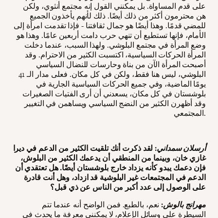
على قدم المساواة. بل يمكنني القول إنه مجتمع أنثوي، ولكن
هن محترمون أكثر من ذلك أيضًا. ذلك لأنهم يأخذون الجميع
للمضي قدمًا. وهذا أيضًا هو جمال ثقافتنا - فإذا تقدمت امرأة إلى
الأمام، فإنها تستطيع أن تنهي حرب دامت أربعين عامًا. وهذا هو
وضع المرأة في مجتمع البلوشي. ولهذا السبب، عندما دخلت
المرأة الحركات السياسية، اكتسبت الكثير من الاحترام. وقد
أصبحت المرأة الآن من بناة وحارسات للنضال السياسي
البلوشي، ليس هنا فقط، ولكن في كل مكان. فعلى مدار الـ 41
يومًا الماضية، وفي جميع الحركات السياسية الجارية في
بلوشستان في كل مكان، يسعدني أن أرى الفتيات الصغيرات
وقد أظهرن الكثير من النضج السياسي ويساهمن في التغيير
المجتمعي.
أرسلان سمداني
: لقد ذكرت أنك تلقيت الكثير من الدعم في ديرا
غازي خان، وبينما من المنطقي أن يدعمك الكثير من البلوش،
فإن دعمك يبدو كأنه يزداد خارج بلوشستان أيضًا. هل تعتقدي أن
الدعم في المجتمعات غير البلوشية قد ازداد، وهل أنت قادرة
على الوصول إلى عدد أكبر من الناس عن ذي قبل؟
مهرانج بالوش
:
نعم، بالطبع. فمن الواضح أنه عندما تتم
السيطرة على وسائل الإعلام، لا يمكنني معرفة ما يحدث في