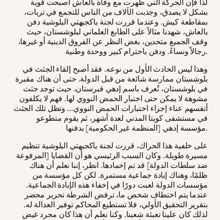
لذا فإن الحركة التي ظهرت مع وفاة بالعاش أصبحت قوية
بشكل لا يصدق، وجذبت الآلاف من الناس للتجمع في تربات،
بمقاطعة كيش. وعندما قررت لجنة ياكجيهتي البلوشية دفن
بالعاش، شهدنا مثالاً على الطابع العلماني لبلوشستان، حيث
وقف الجميع متحدين، بغض النظر عن الفروق الدينية أو غيرها،
رجالاً ونساءً. ودفن باحترام كبير ووحدة وطنية.
وهذا ليس الحادث الأول من نوعه. فقد أصبح إلقاء الجثث في
بلوشستان ممارسة شائعة من قبل الدولة. حتى أن هناك مقبرة
في بلوشستان، تُعرف باسم إدهي قبرستان، حيث توجد جثث
مشوهة لا يمكن حتى اختبار الحمض النووي لها. فهم لا يكلفون
أنفسهم عناء إجراء اختبارات الحمض النووي... وتظل تلك الجثث
في مستشفى كويتا المدني لعدة أشهر، ثم يقوم متطوعو
مؤسسة إدهي [المنظمة غير الحكومية] بدفنها.
على خلفية هذا الحراك، قررت لجنة ياكجيهتي البلوشية تنظيم
مسيرة طويلة. وكان السبب الرئيسي هو أن القضايا [المرفوعة
ضد سلطات الدولة] قد تم إخمادها. انظر، إننا نعلم أن هناك
ظلمًا، وهناك إبادة جماعية مستمرة. لكن كل مؤسسة من
مؤسسات الدولة لعبت دورًا في إخفاء هذه الإبادة الجماعية.
عندما يتم اختطاف شخص ما، ترفض الشرطة تحرير محضر
بتقرير التحقيق الأولي، فلا تستطيع المحاكم توفير العدالة له.
لذلك كان علينا تعبئة شعبنا. وكنا نعلم أن هذا كان مجرد غيض