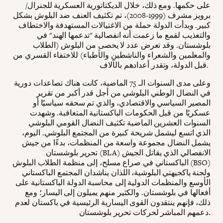
على حكمها. ومع ذلك، خلال الديكتاتورية العسكرية للجنرال/
برويز مشرف (1999-2008)، تم تكثيف العنف ضد البلوش بشكل
كبير. وبدأت الدولة حملة من الاغتيالات المستهدفة والاختطاف
والتعذيب لقمع ما زعمت أنه انفصالية "تدعمها الهند" في
بلوشستان. وقد تعرض عدد لا يحصى من البلوش (الطلاب
والمعلمين والشعراء والناشطين والأطباء) للاختفاء القسري من
قبل الدولة، وتقدر أعدادهم بالآلاف.
وعلى مدى السنوات الـ 75 الماضية، كانت هناك تصاعدات دورية
في النضال الوطني البلوشي من أجل قدر أكبر من تقرير
المصير السياسي والاقتصادي، والذي تم سحقه سياسيًا أو
عسكريًا من قبل الحكومات الباكستانية المتعاقبة. وشهدت
السنوات العشرين الماضية تكثيف النضال القومي البلوشي
الذي اتسع ليشمل شريحة كبيرة من المجتمع البلوشي. اليوم،
يشمل النضال مجموعة واسعة من المنظمات، بدءًا من جيش
تحرير بلوشستان (BLA) الانفصالي الذي يقاتل الجيش
الباكستاني في صراع مسلح، إلى منظمة الطلاب البلوش (BSO)
ولجنة ياكجيهتي البلوشية، اللذان يناشدان المجتمع الباكستاني
الأوسع والمنظمات الدولية إلى محاسبة الدولة الباكستانية على
أفعالها في بلوشستان. والكثير منهم يميلون إلى اليسار؛ ومع
ذلك، فإنهم ينتقدون القوى اليسارية الرئيسية في باكستان لعدم
دعمهم المباشر لحركات تحرير بلوشستان.