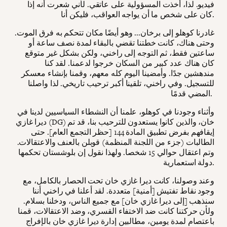
فيديو. لذا، أخذت المسؤولية على عاتقي. لأني شعرت أنه إذا
كان على شخص ما أن يواجه العواقب، فليكن أنا.
غادرنا كوهلو إلى برخان... وهو أيضًا مكان تتحكم به فرق الموت.
وحتى هناك، كانت خطتنا تقضي بالبقاء لمدة نصف ساعة أو
ساعتين فقط، ثم التوجه إلى راخني، ولكن بشكل غير متوقع
كان هناك عدد كبير من السكان خرجوا لدعمنا. لقد كنا
مندهشين جدًا. وأمضينا اليوم كله معهم، وقمنا بإنشاء معسكر
للتسجيل. وفي راخني، تلقينا أكبر ترحيب تاريخي. لذا واصلنا
المضي قدمًا.
وأثناء وجودنا في كوهلو، علمنا أن النشطاء السياسيين لدينا في
ديرا غازي (DG) خان، والذين كانوا يستعدون للترحيب بنا، قد تم
إيقافهم بفرض تطبيق المادة 144 [حظر التجمع العام]. حتى
الطالبات (جزء من اللجنة المنظمة) قوبلن بالعنف والاعتقالات.
وتم اعتقال حوالي 15 شخصا. ولهذا نقول إن بلوشستان تحكمها
دولة استعمارية.
وعند وصولنا، كانت ديرا غازي خان تحت الحصار بالكامل، مع
وجود نقاط تفتيش [أمنية] متعددة. لقد أعلنا في راخني أننا
سنذهب [إلى ديرا غازي خان] مع جميع الناس، ودخلنا بسلام.
ولأن حركتنا كانت ضد الاختفاء القسري، وضد الاعتقالات، قمنا
باعتصام لمدة يومين، مطالبين إدارة ديرا غازي خان بالإفراج