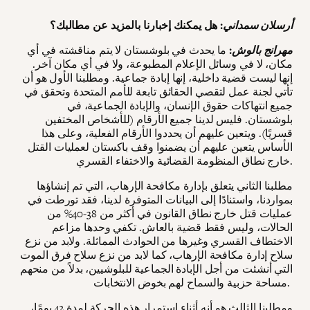
أرسلان سمداني
: هل يمكنك إخبارنا بالمزيد عن مطالبك؟
مهرانج بالوش
:
ما يحدث في بلوشستان لا يتم مناقشته في أي
مكان، لا في وسائل الإعلام المطبوعة، ولا في أي مكان آخر.
إنها ليست قضية داخلية، إنها إبادة جماعية. ومطلبنا الأول هو أن
تأتي لجنة عمل لتقصي الحقائق تابعة للأمم المتحدة وتحقق في
جميع انتهاكات حقوق الإنسان، والإبادة الجماعية، في
بلوشستان. فليس لدينا جميع الأرقام (للأشخاص المختفين
قسريًا). ويتعين عليهم أن يحددوا الأرقام الفعلية، وعلى هذا
الأساس يتعين عليهم أن يضمنوا وقف باكستان لعمليات القتل
خارج نطاق المنظومة القضائية والاختفاء القسري.
مطلبنا الثاني يتعلق بإدارة مكافحة الإرهاب، التي تم إنشاؤها
بمواردنا، واستنادًا إلى البيانات المتوفرة لدينا، فقد تورطت في
عمليات قتل خارج نطاق القانون في أكثر من 38-40% من
الحالات، وليس فقط قضية بالعاش. تكفي وحدها مزاعم
الاختطاف القسري وغيرها من الحوادث المماثلة. ولابد من نزع
سلاح إدارة مكافحة الإرهاب، كما لابد من نزع سلاح فرق الموت
التي أنشئت من أجل الإبادة الجماعية للبلوشيين، بدلاً من منحهم
مساحة حزبية والسماح لهم بخوض الانتخابات.
ومطلبنا الثالث هو أنه أثناء استمرار هذه الحركة لمدة 42 يومًا،