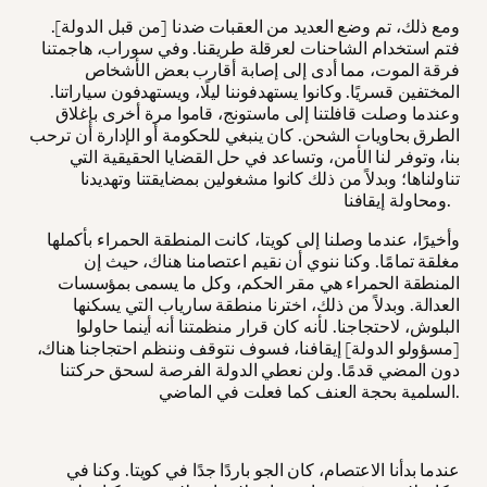
ومع ذلك، تم وضع العديد من العقبات ضدنا [من قبل الدولة].
فتم استخدام الشاحنات لعرقلة طريقنا. وفي سوراب، هاجمتنا
فرقة الموت، مما أدى إلى إصابة أقارب بعض الأشخاص
المختفين قسريًا. وكانوا يستهدفوننا ليلًا، ويستهدفون سياراتنا.
وعندما وصلت قافلتنا إلى ماستونج، قاموا مرة أخرى بإغلاق
الطرق بحاويات الشحن. كان ينبغي للحكومة أو الإدارة أن ترحب
بنا، وتوفر لنا الأمن، وتساعد في حل القضايا الحقيقية التي
تناولناها؛ وبدلاً من ذلك كانوا مشغولين بمضايقتنا وتهديدنا
ومحاولة إيقافنا.
وأخيرًا، عندما وصلنا إلى كويتا، كانت المنطقة الحمراء بأكملها
مغلقة تمامًا. وكنا ننوي أن نقيم اعتصامنا هناك، حيث إن
المنطقة الحمراء هي مقر الحكم، وكل ما يسمى بمؤسسات
العدالة. وبدلاً من ذلك، اخترنا منطقة سارياب التي يسكنها
البلوش، لاحتجاجنا. لأنه كان قرار منظمتنا أنه أينما حاولوا
[مسؤولو الدولة] إيقافنا، فسوف نتوقف وننظم احتجاجنا هناك،
دون المضي قدمًا. ولن نعطي الدولة الفرصة لسحق حركتنا
السلمية بحجة العنف كما فعلت في الماضي.
عندما بدأنا الاعتصام، كان الجو باردًا جدًا في كويتا. وكنا في