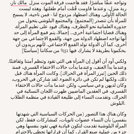
وتواجه عنفًا مباشرًا. فقد هاجمت فرقة الموت منزل
مالك ناز
،
ربة منزل، وعندما قاومت قُتلت أمام طفلتها. وهذه ليست
الحالة الأولى. وهناك اضطهاد مزدوج لنا - فمن ناحية، لا يسمح
للمرأة بأن تتصدر [المجتمع]. والمجتمع البلوشي يتحول من
جذوره العلمانية نحو التطرف، وهناك قيود على تعليم المرأة،
وهناك قضايا اجتماعية أخرى... إجمالا، يتم قمع المرأة إلى حد
أنها تواجه اضطهاد الدولة من جهة، والقمع الاجتماعي من جهة
أخرى، كما أن الدولة تولد القمع الاجتماعي. لأنهم يريدون أن
يحكمونا بطريقة لا يشارك فيها 51% من سكاننا [سياسيًا].
ولكني أود أن أقول إن المرأة هي التي تقود وتنظم أمتنا وثقافتنًا.
وعندما بدأ العنف، وعندما بدأت حالات الاختفاء القسري، فمنذ
ذلك الحين [تبرز المرأة في الحراك]. وكانت المرأة هناك قبل
ذلك، ولكنها لم تكن في دائرة الضوء. لقد شاركن في الحروب،
وكان لديهن وعي سياسي، ولكن عندما بدأت حالات الاختفاء
القسري، في العقدين الماضيين ظهرت اللجان النسائية في
الحراك، وتقدمت النساء إلى طليعة القيادة في منظمة الطلاب
البلوش.
وكان هناك هذا التصور (من الحركات السياسية التي شهدتها
بنفسي) بأن النساء عضوات ثانويات، كمشاركات فقط، لكن
المرأة البلوشية تقدمت لتكون قيادية فهي تقود بنفسها وهي
جزء من عملية صنع القرار، كما أن قراراتها تحظى بالاحترام