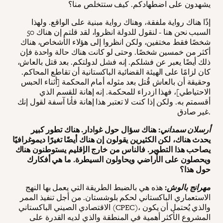
يشهدون على اضطهادكم. كيف ستتخلص منا؟
إذًا هناك رواية ملفقة، وهناك رواية مبنية على الواقع. ولهذا
السبب نحن هنا - لنقول للدولة انظروا، لقد قلتم إن هناك 50
شخصًا فقط مختفين، ولكن انظروا إلى هؤلاء الأشخاص، هناك
أكثر من خمسين شخصًا. وحتى لو كانت هناك حالة واحدة فإن
ذلك أيضًا يعبر عن فشلكم. إنه فشل لدولتكم. بعد قتل بالعاش،
كان لزامًا على الهيئة القضائية الباكستانية أن تقاطع المحاكم.
وحقيقة أن بالعاش قُتل بعد مثوله أمام المحكمة [أثناء الحبس
الاحتياطي]، فهذا ازدراء للمحكمة. إنه إهانة للقسم الذي
أقسمتم به. ولكن إذا كنت لا تعتبر هذا إهانة فأنا آسفة لقول إنك
غير صادق.
أرسلان سمداني
: هناك سؤال حول غوادار. هناك تطور كبير
يحدث هناك، لكن الكثيرين يقولون إن هناك أيضًا تغيرًا ديموغرافيًا
يصاحب هذا التطوير. فالناس من خارج الإقليم يستوطنون هناك
ويحصلون على الأراضي ويحاولون السيطرة. ما هي أفكارك
حول هذا؟
مهرانج بالوش
:
هذه هي بالضبط الطريقة التي يعمل بها النهج
الاستعماري الباكستاني لحكم بلوشستان. من أجل تنفيذ الممر
الاقتصادي الصيني الباكستاني (CPEC)، والذي يُحتمل أن يكون
المشروع الأكثر أهمية في المنطقة والذي لديه القدرة على