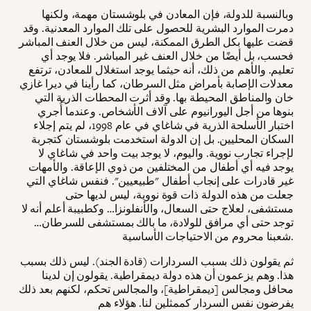
وبالنسبة للدولة، فإن المعادن في بلوشستان مهمة، ولكنها
دمرت الموارد البشرية للحصول على تلك الموارد المعدنية. وقد
قضت عليها بكل الطرق الممكنة، ليس من خلال العنف المباشر
فحسب، بل أيضًا من خلال العنف غير المباشر. فلا يوجد أي
تعليم. والأهم من ذلك، أنه حيثما يوجد استغلال للمعادن، ترتفع
معدلات الإصابة بأمراض مثل السرطان، كما رأينا في ديرا غازي
خان والمناطق المحيطة بها. وقد أثرت المحطات الذرية التي
بنوها من أجل اليورانيوم على آلاف الأشخاص. وعندما أُجري
اختبار الأسلحة الذرية في شاغاي في عام 1998، لم يتم إجلاء
السكان المحليين. بل إن الدولة استخدمت بلوشستان كتجربة
لإجراء تجارب نووية. واليوم، لا يوجد بيت واحد في شاغاي لا
يوجد فيه أي أطفال من المختلفين من ذوي الإعاقة. والأمهات
غير قادرات على إنجاب أطفال "طبيعيين". فنفس شاغاي التي
جعلت من هذه الدولة ذات قوة نووية، ليس لديها حتى
مستشفى، لعلاج حتى السعال، والأنفلونزا… وكطبيبة أعلم أنه لا
توجد حتى أي مرافق للولادة، ما بالك بمستشفى للسرطان…
شعبنا محروم من الاحتياجات الأساسية.
ثم يقولون ذلك بسبب السردارات (قادة الجند). ليس ذلك بسبب
هذا. وهم يزعمون أن هذه دولة ديمقراطية. يقولون إن لدينا
محافل ومجالس [ديمقراطية]، والمجالس تحكم، لكنهم بعد ذلك
يفرضون نفس السردار كممثلين لنا. هؤلاء هم