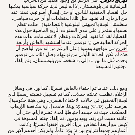
مهرانج بالوش
:
على الرغم من وجود العديد من الأحزاب
البرلمانية في بلوشستان، إلا أنه ليس لدينا حركة سياسية يمكنها
حل القضايا الحقيقية للناس، أو حتى إيصال أصواتهم. فمنذ عقد
من الزمان، لم نشهد مثل تلك المنظمات أو أي حزب سياسي.
منظمتنا - لجنة ياكجيهتي البلوشية (التضامنية) - ظلت تنظم
نفسها باستمرار على مدى السنوات الأربع الماضية حول هذه
القضايا. لقد كنا نقود الحركات وننظم الاعتصامات. بدأت هذه
الحركة الحالية في 23 نوفمبر عندما
استشهد بالعاش وأربعة
آخرين
في مواجهة وهمية (على الرغم من أنه من الواضح أن
هذه لم تكن الحادثة الأولى من نوعها). وقبل ذلك، في نوفمبر
وحده، قُتل ما بين 10 إلى 15 شخصاً من بلوشستان، وتم إلقاء
جثثهم المشوهة.
ومع ذلك، عندما تم اختفاء بالعاش قسريًا، كما ورد في وسائل
الإعلام، نظمت عائلته حملات، كما تم تسجيل قضيته رسميًا لدى
لجنة [التحقيق في حالات الاختفاء القسري، وهي هيئة حكومية].
وبعد 25 يومًا، قامت إدارة مكافحة الإرهاب (CTD) بعرضه على
المحكمة، حيث تم حبسه احتياطيًا لمدة عشرة أيام. حتى أن
عائلته ذهبت لزيارته، وبعد يومين، تم إلقاء جثته المشوهة في
كيش مع أربعة أشخاص أبرياء آخرين اختفوا قسريًا. وكانت
أعمارهم جميعاً تتراوح بين 21 و25 عاماً، ولم يكن أحدهم أكبر من