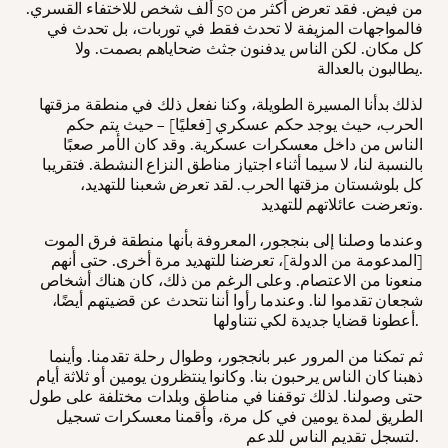
من فيض. فقد تعرض أكثر من 50 ألف شخص للاختفاء القسري.
فالمواجهات المزيفة لا تحدث فقط في توربات، بل تحدث في
كل مكان. لكن الناس يدفنون جثث ضحاياهم بصمت. ولا
يطالبون بالعدالة.
لذلك بدأنا المسيرة الطويلة، وكنا نفعل ذلك في منطقة مزقتها
الحرب، حيث يوجد حكم عسكري [فعليًا] – حيث يتم حكم
الناس من داخل معسكرات عسكرية. وقد كان الأمر صعبًا
بالنسبة لنا، لا سيما أثناء اجتياز مناطق النزاع النشطة. فتقريبا
كل بلوشستان مزقتها الحرب. لقد تعرض شعبنا للتهديد،
وتعرضت عائلاتهم للتهديد.
وعندما وصلنا إلى بنججور، المعروفة بأنها منطقة فرق الموت
[المدعومة من الدولة]، تعرضنا للتهديد مرة أخرى. حتى أنهم
منعونا من الاعتصام. وعلى الرغم من ذلك، كان هناك أشخاص
شجعان تقدموا لنا. وعندما رأوا أننا نتحدث عن قضيتهم أيضًا،
أعطونا قضايا جديدة لكي نتناولها.
ثم تمكنا من المرور عبر بانججور، وطوال رحلة تقدمنا. وأينما
ذهبنا كان الناس يرحبون بنا. وكانوا ينتظرون يومين أو ثلاثة أيام
حتى وصولنا. لذلك توقفنا في مناطق وبلدات مختلفة على طول
الطريق لمدة يومين في كل مرة، وأقمنا معسكرات تسجيل
لتسجل تقديم الناس للدعم.