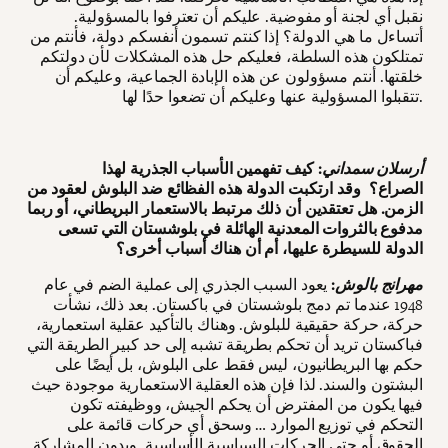
نقبل أي لجنة أو مفوضية. عليكم أن تعترفوا بالمسؤولية.
أتساءل ما هي الدولة؟ إذا كنتم تسمون أنفسكم دولة، فأنتم من
تمتلكون هذه السلطة، فعليكم حل هذه المشكلات لأن دولتكم
خلقتها. أنتم مسؤولون عن هذه الإبادة الجماعية، وعليكم أن
تتقبلوا المسؤولية عنها وعليكم أن تضعوا حدًا لها.
أرسلان سمداني
: كيف تفهمين الأسباب الجذرية لهذا
الصراع؟ وقد ارتكبت الدولة هذه الفظائع ضد البلوش لعقود من
الزمن. هل تعتقدين أن ذلك مرتبط بالاستعمار البريطاني، أو ربما
مدفوع بالثروات المعدنية الهائلة في بلوشستان التي تسعى
الدولة للسيطرة عليها، أم أن هناك أسباب أخرى؟
مهرانج بالوش
:
يعود السبب الجذري إلى عملية الضم في عام
1948 عندما تم دمج بلوشستان في باكستان. بعد ذلك، نشأت
حركة، حركة حقيقية للبلوش. وهناك بالتأكيد عقلية استعمارية،
فباكستان تريد أن تحكم بطريقة تشبه إلى حد كبير الطريقة التي
حكم بها البريطانيون، ليس فقط على البلوش، بل أيضًا على
البشتون والسند. لذا فإن هذه العقلية الاستعمارية موجودة حيث
فيها يكون من المفترض أن يحكم الجيش، ووظيفته تكون
التحكم في توزيع الموارد … وسحق أي حركات قائمة على
الحقوق أو حتى الحركات السياسية الأساسية. وبدون المشاركة