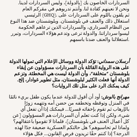
السردارات الخاصون بك [بالدولة]، وليس السردارات لدينا.
ونحن لا نعينهم كقادة لنا. وأنتم تدربوهم في مقركم العام
الرئيسي (GHQ). ثم يلقون باللوم على السردارات على
استغلال ذلك والعنف في بلوشستان. وبلوشستان ضد هذا النوع
من النظام السرداري، والسردارات الذين ترعاهم الحكومة
ليسوا سرداراتنا. والدولة ترعى وتدعم هؤلاء السردارات، وتبرر
استغلالنا والعنف ضدنا باسمهم.
أرسلان سمداني
: تؤكد الدولة ووسائل الإعلام التي تمولها الدولة
على هذه الرواية القائلة بأن السردارات مسؤولون عن إبقاء
بلوشستان "متخلفة"، وأن الدولة ليست هي المخطئة. وتزعم
الدولة أنها فعلت الكثير لبلوشستان، مثل تطوير غوادار، إلخ.
كيف يمكنك الرد على مثل تلك الروايات؟
مهرانج بالوش
:
أود أن أقول للدولة عندما يكون طفل بريء نائمًا
في المنزل وتوقظه وتخطفه من حضن أمه وتتهمه زورًا
بالإرهاب ثم تقوم بإخفائه قسريًا... فيمكنك إذا أن تفعل أي
شيء، ولكن إذا كنت تعلم أن السردارات هم المسؤولون [عن
كل أعمال العنف في بلوشستان]، فلماذا لا تقوموا باعتقالهم؟
ولماذا لم تحاسبوهم؟ هل حالتكم العسكرية ضعيفة جدًا لهذه
الدرجة؟ إذا كنتم حقًا تريدون فرض القانون... فكل هؤلاء