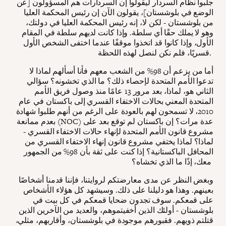
جلبوا نظام السردار ليقولوا إن السردارات هم المسؤولون [عن
الوضع في بلوشستان]، يقولون الآن إن رئيس المحكمة العليا
من بلوشستان - لكن لا، إنه رئيس المحكمة العليا في دولتك،
وهو لا يملك حقًا أي سلطة. وإذا كانت لديهم سلطة في المقام
الأول، وإذا كانوا قد اتخذوا موقفًا عندما اختفى الشخص الأول
قسريًا، فلم نكن لنصل لهذه اللحظة.
أما من يزعم أن 98% من الشعب معهم فأنا أسألهم لماذا لا
تدعوا الأمم المتحدة لإحصاء ذلك؟ ما الذي تخشونه؟ سؤالي
الثاني هو، لماذا، بعد مرور 13 عامًا منذ وصول فريق الأمم
المتحدة المعني بحالات الاختفاء القسري إلى باكستان في عام
2010، لا تسمحون لهم بالعودة على الرغم من أنهم طلبوا شهادة
بعدم ممانعة (NOC) عدة مرات؟ إن باكستان لم توقع بعد على
مشروع قانون الأمم المتحدة لإنهاء حالات الاختفاء القسري -
لماذا؟ لماذا يختفي مشروع قانون إنهاء الاختفاء القسري من
المحافل الباكستانية؟ إذا كنت على ثقة بأن 98% من الجمهور
معك، إذًا ما الذي تخشاه؟
وبغض النظر عن مدى معارضتكم لروايتنا، فإننا قدمنا أشخاصًا
بعينهم. وهذا هو دليلنا على ذلك. وسيشهد كل هؤلاء الأشخاص
على قمعكم. سوف تجدون ضحايا قمعكم في كل بيت في
بلوشستان - أولئك الذين أخفيتموهم، والعديد من الآخرين الذين
قتلتم ذويهم. فقبورهم موجودة في بلوشستان، وأقاربهم، مثلي،