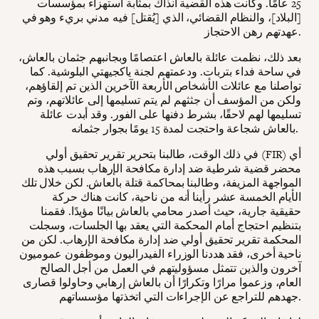
25 عامًا. وكانت هذه القضية آنذاك بمثابة استهزاء بمؤسسات
[البلاد]، والنظام القضائي، الذي [يُقتل] فيه مدني بريء وهو في
عهدتهم رهن الاحتجاز.
بعد ذلك، نظمت عائلة بالعاش اعتصامًا وبجانبهم جثمان بالعاش،
في ساحة فداء بتربات. ودعمتهم لجنة ياكجيهتي البلوشية. كما
تواصلنا مع عائلات الأشخاص الأربعة الآخرين الذين تم إلقاؤهم،
ولكن من المؤسف أن جثثهم لم يتم تسليمها إلى عائلاتهم، وتم
تسليمها لهم لاحقًا، بشرط دفنها على الفور. وقد أبدت عائلة
بالعاش شجاعة واحتجت لمدة 15 يومًا بجوار جثمانه.
في ذلك الوقت، طالبنا بتحرير تقرير تحقيق أولي (FIR) أي
محضر قضية شرطية ضد إدارة مكافحة الإرهاب بسبب هذه
المواجهة المزيفة، وطالبنا بمحاكمة قتلة بالعاش. لكن خلال تلك
الأيام الخمسة عشر رأينا أنه من ناحية، كانت هناك حركة
حقيقية جارية، حيث أصدر محامي بالعاش بيانًا مؤيدًا. فقمنا
بتنظيم احتجاج أمام المحكمة التي يعقد بها الجلسات، وسجلت
المحكمة تقرير تحقيق أولي ضد إدارة مكافحة الإرهاب. لكن من
ناحية أخرى، فقد هددنا الوزراء الفيدراليون وموظفون عموميون
آخرون والذين تتمثل مسؤوليتهم في العمل من أجل الصالح
العام، وزعموا مرارًا وتكرارًا أن بالعاش إرهابي وحاولوا قصارى
جهدهم للتراجع عن الإجراءات التي اتخذتها مؤسساتهم.